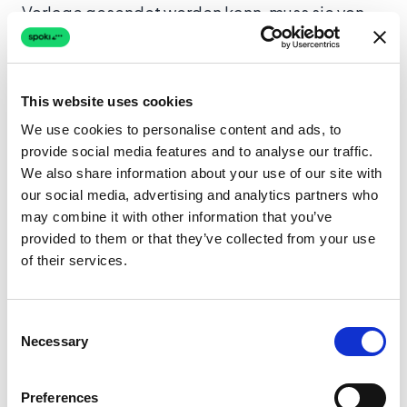
Vorlage gesendet werden kann, muss sie von
WhatsApp
überprüft
und
genehmigt
werden.
Dieser Prozess stellt sicher, dass Nachrichten
den Richtlinien der Plattform entsprechen und
This website uses cookies
nicht für Spam oder missbräuchliche Zwecke
We use cookies to personalise content and ads, to
verwendet werden.
provide social media features and to analyse our traffic.
We also share information about your use of our site with
Um eine Vorlage zu senden, müssen Sie die
our social media, advertising and analytics partners who
WhatsApp Business APIs
verwenden, die
may combine it with other information that you’ve
erweiterte Funktionen zur Automatisierung und
provided to them or that they’ve collected from your use
of their services.
Verwaltung von Kundengesprächen bieten.
Wenn ein Kunde in den letzten 24 Stunden nicht
mit dem Unternehmen interagiert hat, können
Consent
nur genehmigte Vorlagen gesendet werden,
Necessary
Selection
während „freie“ Nachrichten nur innerhalb des
Nachrichtenfensters gesendet werden können.
Preferences