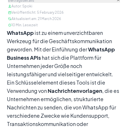
Beitragsdetails
Autor
:
Spoki
Veröffentlicht
:
5 February 2026
Aktualisiert am
:
21 March 2026
10
Min. Lesezeit
Inhalt
WhatsApp
ist zu einem unverzichtbaren
Werkzeug für die Geschäftskommunikation
geworden. Mit der Einführung der
WhatsApp
Business APIs
hat sich die Plattform für
Unternehmen jeder Größe noch
leistungsfähiger und vielseitiger entwickelt.
Ein Schlüsselelement dieses Tools ist die
Verwendung von
Nachrichtenvorlagen
, die es
Unternehmen ermöglichen, strukturierte
Nachrichten zu senden, die von WhatsApp für
verschiedene Zwecke wie Kundensupport,
Transaktionskommunikation oder