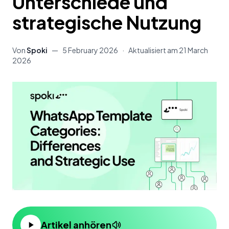
Unterschiede und
strategische Nutzung
Von
Spoki
—
5 February 2026
·
Aktualisiert am
21 March
2026
Artikel anhören