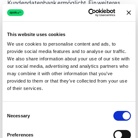
Kundendatenbank ermöglicht. Ein weiteres
Highlight ist die Möglichkeit, Ihre Felder genau
so zuzuordnen, wie Sie sie tatsächlich
verwenden.
This website uses cookies
We use cookies to personalise content and ads, to
Individuelle Feldzuordnung für präzise
provide social media features and to analyse our traffic.
Daten
We also share information about your use of our site with
our social media, advertising and analytics partners who
Verknüpfen Sie wichtige Felder wie Vorname,
may combine it with other information that you’ve
Nachname, E-Mail und Mobiltelefonnummer
provided to them or that they’ve collected from your use
zwischen Spoki und Salesforce. Dies stellt
of their services.
sicher, dass alle relevanten Informationen
korrekt übertragen werden und Sie Ihre
Consent
WhatsApp-Nachrichten optimal
Necessary
Selection
personalisieren können. Die präzise
Feldzuordnung ist entscheidend für:
Preferences