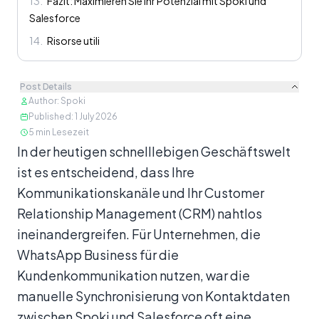
13
.
Fazit: Maximieren Sie Ihr Potenzial mit Spoki und
Salesforce
14
.
Risorse utili
Post Details
Author
:
Spoki
Published
:
1 July 2026
5
min Lesezeit
Inhalt
In der heutigen schnelllebigen Geschäftswelt
ist es entscheidend, dass Ihre
Kommunikationskanäle und Ihr Customer
Relationship Management (CRM) nahtlos
ineinandergreifen. Für Unternehmen, die
WhatsApp Business für die
Kundenkommunikation nutzen, war die
manuelle Synchronisierung von Kontaktdaten
zwischen Spoki und Salesforce oft eine