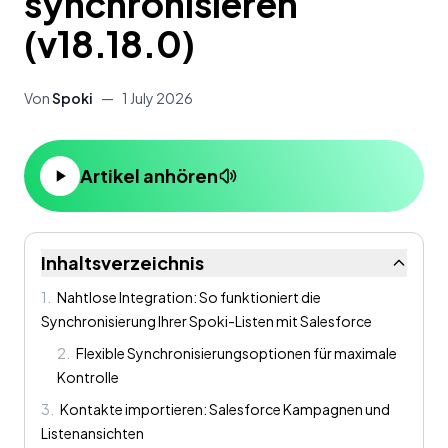
synchronisieren
(v18.18.0)
Von
Spoki
—
1 July 2026
Artikel anhören
Inhaltsverzeichnis
1
.
Nahtlose Integration: So funktioniert die
Synchronisierung Ihrer Spoki-Listen mit Salesforce
2
.
Flexible Synchronisierungsoptionen für maximale
Kontrolle
3
.
Kontakte importieren: Salesforce Kampagnen und
Listenansichten