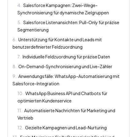
4
.
Salesforce Kampagnen: Zwei-Wege-
Synchronisierung für dynamische Zielgruppen
5
.
Salesforce Listenansichten: Pull-Only für präzise
Segmentierung
6
.
Unterstützung für Kontakte und Leads mit
benutzerdefinierter Feldzuordnung
7
.
Individuelle Feldzuordnung für präzise Daten
8
.
On-Demand-Synchronisierung und Live-Zähler
9
.
Anwendungsfälle: WhatsApp-Automatisierung mit
Salesforce-Integration
10
.
WhatsApp Business API und Chatbots für
optimierten Kundenservice
11
.
Automatisierte Nachrichten für Marketing und
Vertrieb
12
.
Gezielte Kampagnen und Lead-Nurturing