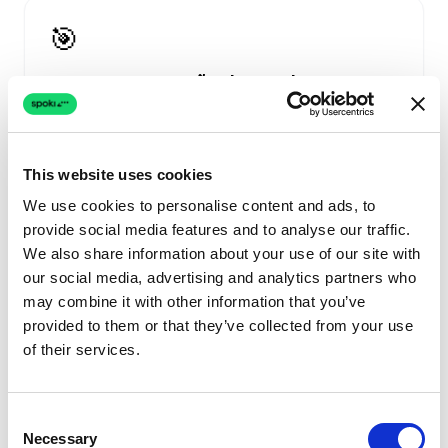
🎯
Captura e Nutrição de Leads
Converta cliques de anúncios Meta em conversas
WhatsApp que impulsionam reservas.
This website uses cookies
Ver todos os casos de uso
We use cookies to personalise content and ads, to
provide social media features and to analyse our traffic.
We also share information about your use of our site with
our social media, advertising and analytics partners who
Faça do WhatsApp o Principal
may combine it with other information that you’ve
Canal do seu Turismo
provided to them or that they’ve collected from your use
of their services.
O WhatsApp é o
canal de comunicação
mais utilizado pelos seus clientes
e é neste
canal que as empresas hoje devem
Consent
Necessary
desenvolver o seu negócio
.
Selection