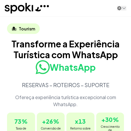
Spoki
🏝️
Tourism
Transforme a Experiência
Turística com WhatsApp
WhatsApp
RESERVAS – ROTEIROS – SUPORTE
Ofereça experiência turística excepcional com
WhatsApp.
+
30
%
73
%
+
26
%
x
13
Crescimento
Taxa de
Conversão de
Retorno sobre
de