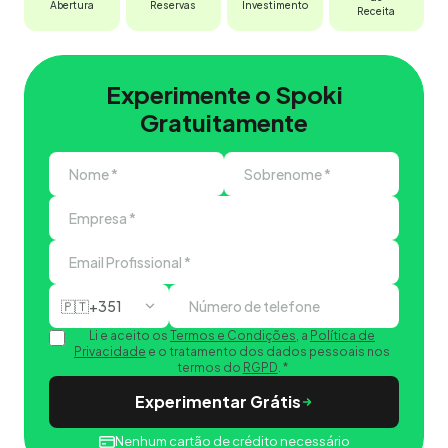
Abertura
Reservas
Investimento
Receita
Experimente o Spoki
Gratuitamente
🇵🇹
+351
Li e aceito os
Termos e Condições
, a
Política de
Privacidade
e o tratamento dos dados pessoais nos
termos do
RGPD
.
*
Experimentar Grátis
Nenhum cartão de crédito necessário