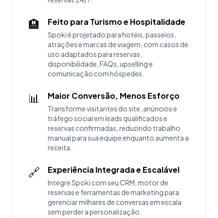
🏨
Feito para Turismo e Hospitalidade
Spoki é projetado para hotéis, passeios,
atrações e marcas de viagem, com casos de
uso adaptados para reservas,
disponibilidade, FAQs, upselling e
comunicação com hóspedes.
📊
Maior Conversão, Menos Esforço
Transforme visitantes do site, anúncios e
tráfego social em leads qualificados e
reservas confirmadas, reduzindo trabalho
manual para sua equipe enquanto aumenta a
receita.
🔗
Experiência Integrada e Escalável
Integre Spoki com seu CRM, motor de
reservas e ferramentas de marketing para
gerenciar milhares de conversas em escala
sem perder a personalização.