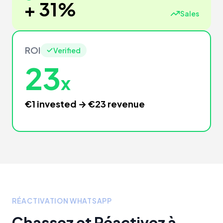
+ 31%
Sales
ROI
Verified
23
x
€1 invested → €23 revenue
RÉACTIVATION WHATSAPP
Chassez et Réactivez à