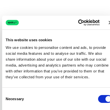
ready to receive
CONTACT
TIER
STATUS
AUDIENCE
Last activity
Engaged
Emma M.
VIP
EM
●
< 14 days
Engaged
James T.
VIP
JT
●
Customer tier
VIP + Loyal
Engaged
Aisha K.
Loyal
AK
●
Channel mix
IA DE RÉCUPÉRATION SMART
This website uses cookies
Mario P.
New
Cold
MP
WhatsApp + Email
Engaged
Réactivation Alimentée par
We use cookies to personalise content and ads, to provide
Sofia R.
VIP
SR
●
social media features and to analyse our traffic. We also
Tom C.
Standard
Cold
TC
l'IA
share information about your use of our site with our social
Engaged
Nina V.
Loyal
NV
●
media, advertising and analytics partners who may combine i
Pavel K.
Cold
Cold
PK
with other information that you’ve provided to them or that
Laissez notre AI Bunny trouver et réactiver les
they’ve collected from your use of their services.
conversations dormantes 24/7.
5 of 8 segmented
Launch Campaign
Auto-détection des leads froids et paniers
Consent
Necessary
abandonnés
Selection
Envoi de pushes de réactivation smart