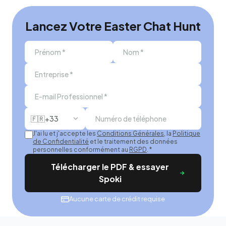
Lancez Votre Easter Chat Hunt
🇫🇷
+33
J'ai lu et j'accepte les
Conditions Générales
, la
Politique
de Confidentialité
et le traitement des données
personnelles conformément au
RGPD
.
*
Télécharger le PDF & essayer
Spoki
Aucune carte de crédit requise