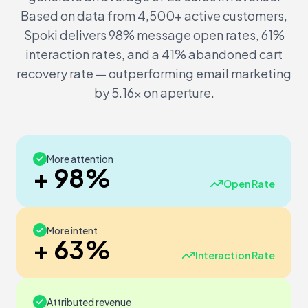
Based on data from 4,500+ active customers,
Spoki delivers 98% message open rates, 61%
interaction rates, and a 41% abandoned cart
recovery rate — outperforming email marketing
by 5.16x on aperture.
More attention
+ 98%
Open Rate
More intent
+ 63%
Interaction Rate
Attributed revenue