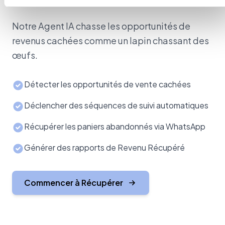
●
Resolved
Upsell sent
Notre Agent IA chasse les opportunités de
Sofia R.
15m ago
SR
Where can I find shipping in…
revenus cachées comme un lapin chassant des
Auto-replied
œufs.
Marcus T.
18m ago
MT
Will let you know my decision…
●
Resolved
Follow-up set
Détecter les opportunités de vente cachées
Déclencher des séquences de suivi automatiques
Récupérer les paniers abandonnés via WhatsApp
Générer des rapports de Revenu Récupéré
PIPELINE
€18,740
Commencer à Récupérer
DEALS WON
8
WIN RATE
62%