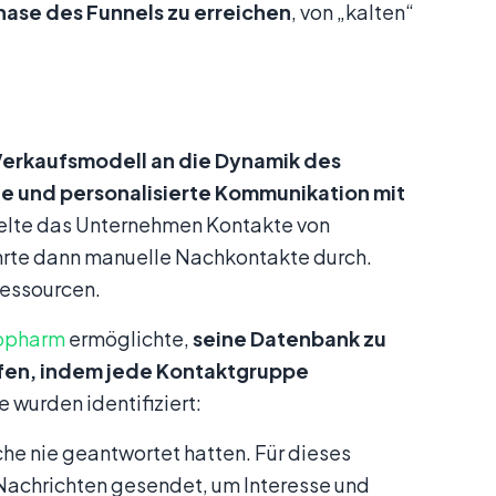
hase des Funnels zu erreichen
, von „kalten“
Verkaufsmodell an die Dynamik des
te und personalisierte Kommunikation mit
elte das Unternehmen Kontakte von
ührte dann manuelle Nachkontakte durch.
Ressourcen.
iopharm
ermöglichte,
seine Datenbank zu
fen, indem jede Kontaktgruppe
 wurden identifiziert:
che nie geantwortet hatten. Für dieses
 Nachrichten gesendet, um Interesse und