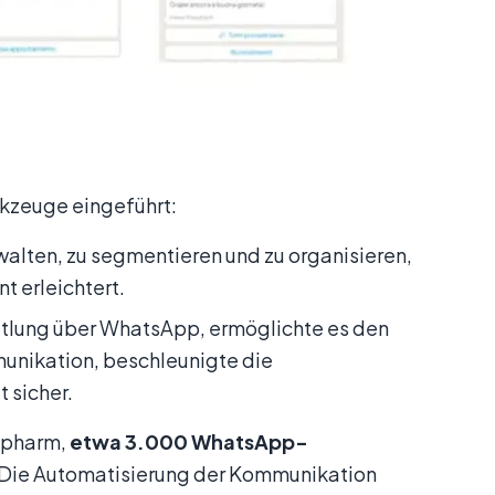
kzeuge eingeführt:
walten, zu segmentieren und zu organisieren,
 erleichtert.
ittlung über WhatsApp, ermöglichte es den
unikation, beschleunigte die
 sicher.
iopharm,
etwa 3.000 WhatsApp-
 Die Automatisierung der Kommunikation