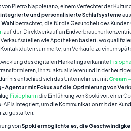
 von Pietro Napoletano, einem Verfechter der Kultur
h
integrierte und personalisierte Schlafsysteme
aus
 Wahl
betrachtet, die für die Gesundheit des Kunden un
m
auf den Direktverkauf an Endverbraucher konzentrie
 Verkaufsstellen wie Apotheken basiert, wo qualifizie
 Kontaktdaten sammelte, um Verkäufe zu einem späte
ntwicklung des digitalen Marketings erkannte
Fisioph
transformieren, ihn zu aktualisieren und in der heutige
dürfnis entschied sich das Unternehmen, mit
Cream –
-Agentur mit Fokus auf die Optimierung von Ver
hlug
Fisiopharm
die Einführung von Spoki vor, einer 
APIs integriert, um die Kommunikation mit den Kunde
r zu gestalten.
hrung von
Spoki ermöglichte es, die Geschwindigke