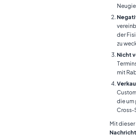
Neugie
Negati
vereinb
der Fis
zu wec
Nicht 
Termins
mit Rab
Verkau
Custom
die um 
Cross-S
Mit dieser
Nachricht