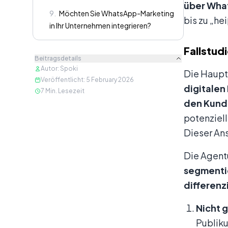
über What
9
.
Möchten Sie WhatsApp-Marketing
bis zu „he
in Ihr Unternehmen integrieren?
Fallstud
Beitragsdetails
Autor
:
Spoki
Die Haupt
Veröffentlicht
:
5 February 2026
digitalen
7
Min. Lesezeit
den Kund
potenziel
Dieser Ans
Die Agent
segmenti
differenz
Nicht 
Publiku