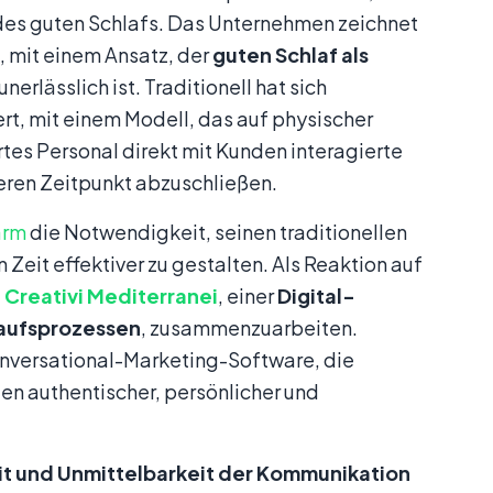
 des guten Schlafs. Das Unternehmen zeichnet
, mit einem Ansatz, der
guten Schlaf als
erlässlich ist. Traditionell hat sich
rt, mit einem Modell, das auf physischer
rtes Personal direkt mit Kunden interagierte
ren Zeitpunkt abzuschließen.
arm
die Notwendigkeit, seinen traditionellen
n Zeit effektiver zu gestalten. Als Reaktion auf
 Creativi Mediterranei
, einer
Digital-
kaufsprozessen
, zusammenzuarbeiten.
Conversational-Marketing-Software, die
n authentischer, persönlicher und
it und Unmittelbarkeit der Kommunikation