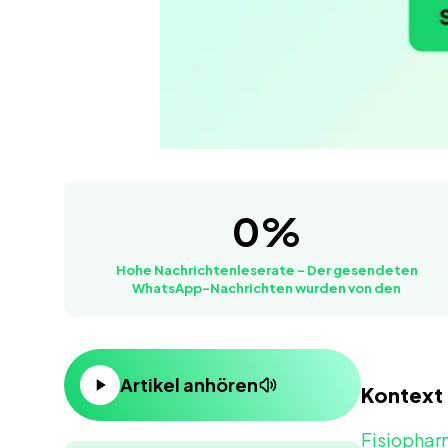
Hohe Nachrichtenleserate – Der gesendeten 
0
%
70%
Hohe Nachrichtenleserate – Der gesendeten
WhatsApp-Nachrichten wurden von den
Inhalt
Artikel anhören
Kontext
Fisiophar