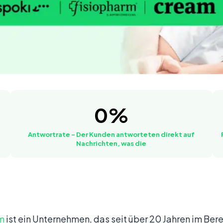
WhatsApp-Nachrichten wurden von den
Antwortrate – De
0
%
5%
Antwortrate – Der Kunden antworteten direkt auf
Nachrichten, was die
m
ist ein Unternehmen, das seit über 20 Jahren im Bere