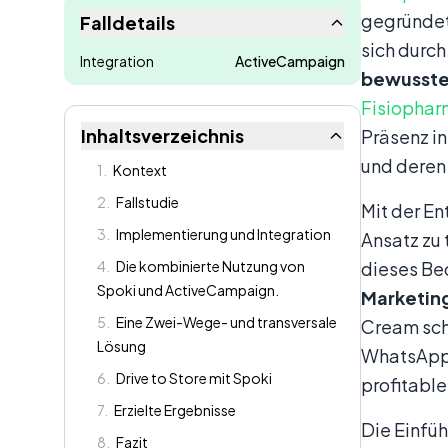
gegründet
Falldetails
sich durc
Integration
ActiveCampaign
bewusste
Fisiophar
Inhaltsverzeichnis
Präsenz in
und deren
1
.
Kontext
2
.
Fallstudie
Mit der E
3
.
Implementierung und Integration
Ansatz zu 
4
.
Die kombinierte Nutzung von
dieses Be
Spoki und ActiveCampaign.
Marketing
5
.
Eine Zwei-Wege- und transversale
Cream sc
Lösung
WhatsApp-
6
.
Drive to Store mit Spoki
profitable
7
.
Erzielte Ergebnisse
Die Einfü
8
.
Fazit