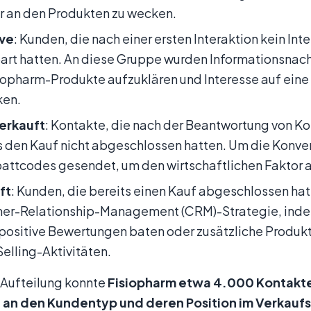
r an den Produkten zu wecken.
ve
: Kunden, die nach einer ersten Interaktion kein I
art hatten. An diese Gruppe wurden Informationsnachr
iopharm-Produkte aufzuklären und Interesse auf eine
ken.
verkauft
: Kontakte, die nach der Beantwortung von K
 den Kauf nicht abgeschlossen hatten. Um die Konve
attcodes gesendet, um den wirtschaftlichen Faktor al
ft
: Kunden, die bereits einen Kauf abgeschlossen hat
er-Relationship-Management (CRM)-Strategie, inde
positive Bewertungen baten oder zusätzliche Produkte
elling-Aktivitäten.
 Aufteilung konnte
Fisiopharm etwa 4.000 Kontakte 
 an den Kundentyp und deren Position im Verkauf