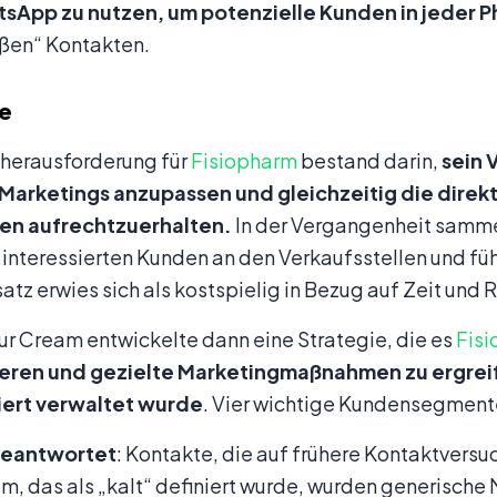
sApp zu nutzen, um potenzielle Kunden in jeder P
ißen“ Kontakten.
ie
herausforderung für
Fisiopharm
bestand darin,
sein 
 Marketings anzupassen und gleichzeitig die direk
en aufrechtzuerhalten.
In der Vergangenheit samm
l interessierten Kunden an den Verkaufsstellen und f
atz erwies sich als kostspielig in Bezug auf Zeit und 
ur Cream entwickelte dann eine Strategie, die es
Fis
eren und gezielte Marketingmaßnahmen zu ergrei
iert verwaltet wurde
. Vier wichtige Kundensegmente
geantwortet
: Kontakte, die auf frühere Kontaktversu
m, das als „kalt“ definiert wurde, wurden generische