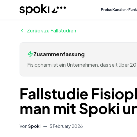
Spoki
Preise
Kanäle
Funk
Zurück zu Fallstudien
Zusammenfassung
Fisiopharm ist ein Unternehmen, das seit über 20
Fallstudie Fisio
man mit Spoki u
Von
Spoki
—
5 February 2026