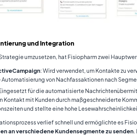
tierung und Integration
Strategie umzusetzen, hat Fisiopharm zwei Hauptwer
ctiveCampaign
: Wird verwendet, um Kontakte zu ver
 Automatisierung von Nachfassaktionen nach Segment
 Eingesetzt für die automatisierte Nachrichtenüberm
en Kontakt mit Kunden durch maßgeschneiderte Komm
nszeiten und stellte eine hohe Lesewahrscheinlichkeit
ationsprozess verlief schnell und ermöglichte es Fis
ten an verschiedene Kundensegmente zu senden
.