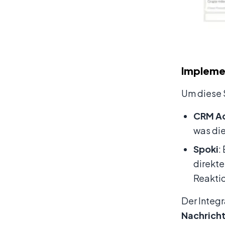
Implemen
Um diese 
CRM A
was die
Spoki
:
direkt
Reaktio
Der Integr
Nachrich