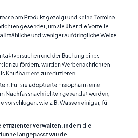
nteresse am Produkt gezeigt und keine Termine
ichten gesendet, um sie über die Vorteile
 allmähliche und weniger aufdringliche Weise
ontaktversuchen und der Buchung eines
rsion zu fördern, wurden Werbenachrichten
s Kaufbarriere zu reduzieren.
ten. Für sie adoptierte Fisiopharm eine
m Nachfassnachrichten gesendet wurden,
 vorschlugen, wie z.B. Wasserreiniger, für
effizienter verwalten, indem die
sfunnel angepasst wurde
.