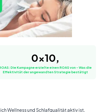
r Kunden antworteten direkt auf Nachrichten, was die
0
x10,
ROAS: Die Kampagne erzielte einen ROAS von – Was die
Effektivität der angewandten Strategie bestätigt
ich Wellness und Schlafqualität aktiv ist,