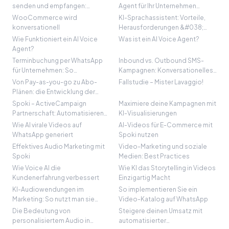
Sprachbarrieren.
senden und empfangen:
Agent für Ihr Unternehmen
Steigern Sie Ihre
wählen
WooCommerce wird
KI-Sprachassistent: Vorteile,
Kundenbindung
konversationell
Herausforderungen &#038;
Praxisbeispiele für Unternehmen
Wie Funktioniert ein AI Voice
Was ist ein AI Voice Agent?
Agent?
Terminbuchung per WhatsApp
Inbound vs. Outbound SMS-
für Unternehmen: So
Kampagnen: Konversationelles
automatisieren Sie Ihr System
Wachstum vorantreiben
Von Pay-as-you-go zu Abo-
Fallstudie – Mister Lavaggio!
Plänen: die Entwicklung der
Spoki-Preise
Spoki – ActiveCampaign
Maximiere deine Kampagnen mit
Partnerschaft: Automatisieren
KI-Visualisierungen
Sie Ihr Geschäft und
Wie AI virale Videos auf
AI-Videos für E-Commerce mit
beschleunigen Sie Ergebnisse
WhatsApp generiert
Spoki nutzen
Effektives Audio Marketing mit
Video-Marketing und soziale
Spoki
Medien: Best Practices
Wie Voice AI die
Wie KI das Storytelling in Videos
Kundenerfahrung verbessert
Einzigartig Macht
KI-Audiowendungen im
So implementieren Sie ein
Marketing: So nutzt man sie
Video-Katalog auf WhatsApp
richtig
Die Bedeutung von
Steigere deinen Umsatz mit
personalisiertem Audio in
automatisierter