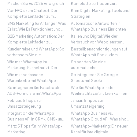
Machen Sie Es 2026 Erfolgreich
Komplette Leitfaden zur
Einwilligungsverwaltung für SMS
Von FAQs zum Chatbot: Der
KI im Digital Marketing: Tools und
und WhatsApp
Komplette Leitfaden zum
Strategien
Kunden-Self-Service
SMS Marketing für Anfänger: Was
Automatische Antworten in
Es Ist, Wie Es Funktioniert und
WhatsApp Business Einrichten
Best Practices
B2B Marketing Automation: Der
Italien und Digital: Wie der
Komplette Leitfaden zu
Verbrauch von Webdiensten
Strategien, Tools und Best
2020 gestiegen ist
Kundenreise und WhatsApp: So
Bestellbenachrichtigungen auf
Practices
verbessern Sie die
WhatsApp mit Spoki, dem
Nutzererfahrung mit WhatsApp
WooCommerce-Plugin
Wie man WhatsApp im
So senden Sie eine
Marketing-Funnel nutzt: Der
automatische
Spoki-Fall
Erinnerungsnachricht auf
Wie man verlassene
So integrieren Sie Google
WhatsApp
Warenkörbe mit WhatsApp
Sheets mit Spoki
zurückgewinnt
So integrieren Sie Facebook-
Wie Sie WhatsApp in der
ADS-Formulare mit WhatsApp
Weihnachtszeit nutzen können
Februar: 5 Tipps zur
Januar: 5 Tipps zur
Umsatzsteigerung
Umsatzsteigerung
Integration der WhatsApp
WhatsApp Business vs.
Business API in CRM-, CMS- und
WhatsApp Cloud API: Was sind
Marketing-Tools
die Unterschiede
März: 5 Tipps für Ihr WhatsApp-
WhatsApp-Marketing: Ein neuer
Marketing
Kanal für Ihre digitale