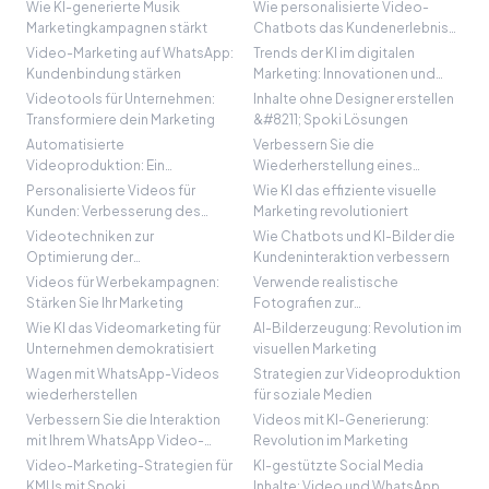
sozialen Medien
Videoproduktion
Wie KI-generierte Musik
Wie personalisierte Video-
Marketingkampagnen stärkt
Chatbots das Kundenerlebnis
revolutionieren
Video-Marketing auf WhatsApp:
Trends der KI im digitalen
Kundenbindung stärken
Marketing: Innovationen und
Tools
Videotools für Unternehmen:
Inhalte ohne Designer erstellen
Transformiere dein Marketing
&#8211; Spoki Lösungen
Automatisierte
Verbessern Sie die
Videoproduktion: Ein
Wiederherstellung eines
Paradigmenwechsel im
abgebrochenen Warenkorbs
Personalisierte Videos für
Wie KI das effiziente visuelle
Marketing
mit KI-Bildern
Kunden: Verbesserung des
Marketing revolutioniert
Nutzererlebnisses
Videotechniken zur
Wie Chatbots und KI-Bilder die
Optimierung der
Kundeninteraktion verbessern
Unternehmenskommunikation
Videos für Werbekampagnen:
Verwende realistische
Stärken Sie Ihr Marketing
Fotografien zur
Verkaufssteigerung
Wie KI das Videomarketing für
AI-Bilderzeugung: Revolution im
Unternehmen demokratisiert
visuellen Marketing
Wagen mit WhatsApp-Videos
Strategien zur Videoproduktion
wiederherstellen
für soziale Medien
Verbessern Sie die Interaktion
Videos mit KI-Generierung:
mit Ihrem WhatsApp Video-
Revolution im Marketing
Chatbot
Video-Marketing-Strategien für
KI-gestützte Social Media
KMUs mit Spoki
Inhalte: Video und WhatsApp