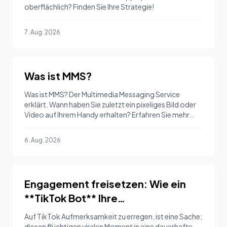
oberflächlich? Finden Sie Ihre Strategie!
7. Aug. 2026
Was ist MMS?
Was ist MMS? Der Multimedia Messaging Service
erklärt. Wann haben Sie zuletzt ein pixeliges Bild oder
Video auf Ihrem Handy erhalten? Erfahren Sie mehr…
6. Aug. 2026
Engagement freisetzen: Wie ein
**TikTok Bot** Ihre
Konversationsstrategie auflädt
Auf TikTok Aufmerksamkeit zu erregen, ist eine Sache;
diesen flüchtigen viralen Moment in eine dauerhafte