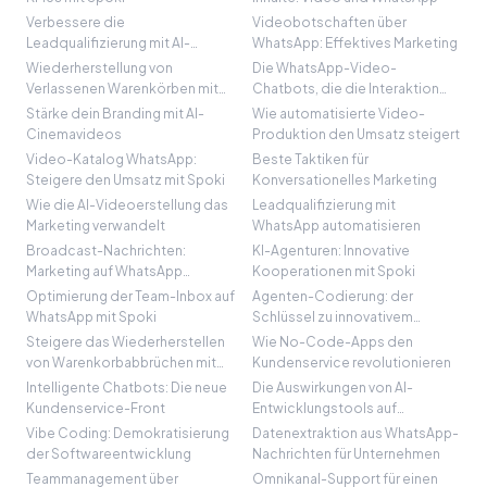
Verbessere die
Videobotschaften über
Leadqualifizierung mit AI-
WhatsApp: Effektives Marketing
Videos
Wiederherstellung von
Die WhatsApp-Video-
Verlassenen Warenkörben mit
Chatbots, die die Interaktion
Video AI
revolutionieren
Stärke dein Branding mit AI-
Wie automatisierte Video-
Cinemavideos
Produktion den Umsatz steigert
Video-Katalog WhatsApp:
Beste Taktiken für
Steigere den Umsatz mit Spoki
Konversationelles Marketing
Wie die AI-Videoerstellung das
Leadqualifizierung mit
Marketing verwandelt
WhatsApp automatisieren
Broadcast-Nachrichten:
KI-Agenturen: Innovative
Marketing auf WhatsApp
Kooperationen mit Spoki
verbessern
Optimierung der Team-Inbox auf
Agenten-Codierung: der
WhatsApp mit Spoki
Schlüssel zu innovativem
Marketing
Steigere das Wiederherstellen
Wie No-Code-Apps den
von Warenkorbabbrüchen mit
Kundenservice revolutionieren
WhatsApp
Intelligente Chatbots: Die neue
Die Auswirkungen von AI-
Kundenservice-Front
Entwicklungstools auf
Unternehmen
Vibe Coding: Demokratisierung
Datenextraktion aus WhatsApp-
der Softwareentwicklung
Nachrichten für Unternehmen
Teammanagement über
Omnikanal-Support für einen