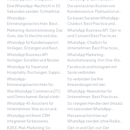
Ramadan und
Eine WhatsApp-Nachricht in 30
Die versteckten Kosten von
Feiertagskampagnen
Sekunden senden: Schnellstart
Kundenservice-Fluktuation und
mit der API
wie man sie reduziert
WhatsApp-
So bauen Sie einen WhatsApp-
Erinnerungsnachrichten: Best
Chatbot: Best Practice und
Practices und Templates
Schritt-für-Schritt-Anleitung
Marketing-Automatisierung: Das
WhatsApp Business API: Opt-in
Gute, das Schlechte und das
und Consent Best Practices
Bessere
WhatsApp für Kundensupport:
WhatsApp-Chatbot für
Vorlagen, Sitzungen und Best
Unternehmen: Best Practices
Practices
mit der WhatsApp Business API
WhatsApp Business API
WhatsApp Marketing-
Vorlagen: Erstellen und Nutzen
Automatisierung: Von One-Way
zu Two-Way-Gesprächen
WhatsApp für Travel und
Facebook und Instagram mit
Hospitality: Buchungen, Support
Spoki verbinden
und Automatisierung
WhatsApp-
So verbinden Sie Ihre
Erinnerungsnachrichten für
Anwendungen mit der
Unternehmen: Best Practices
WhatsApp Business API
Wie WhatsApp Commerce DTC
WhatsApp-Newsletter für
und Beispiele
und Omnichannel-Retail stärkt
Unternehmen: Best Practices
und Einstieg
WhatsApp-KI-Assistent für
So steigern Händler den Umsatz
Unternehmen: Was es ist und
mit saisonalen WhatsApp-
wie Spoki hilft
Kampagnen
WhatsApp mit Ihrem CRM
Massennachrichten auf
integrieren für besseres
WhatsApp senden ohne Risiko
Kundenmanagement
einer Sperre
B2B E-Mail-Marketing: So
Opt-in und Opt-out: Der