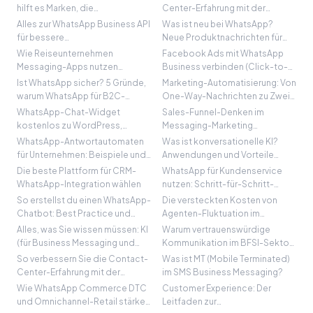
hilft es Marken, die
Center-Erfahrung mit der
Kundenerfahrung zu verbessern
WhatsApp Business API
Alles zur WhatsApp Business API
Was ist neu bei WhatsApp?
für bessere
Neue Produktnachrichten für
Kundenkommunikation
mehr Verkäufe
Wie Reiseunternehmen
Facebook Ads mit WhatsApp
Messaging-Apps nutzen
Business verbinden (Click-to-
können, um Support-Tickets in
WhatsApp)
Ist WhatsApp sicher? 5 Gründe,
Marketing-Automatisierung: Von
Gewinn zu verwandeln
warum WhatsApp für B2C-
One-Way-Nachrichten zu Zwei-
Kommunikation sicher ist
Wege-Gesprächen
WhatsApp-Chat-Widget
Sales-Funnel-Denken im
kostenlos zu WordPress,
Messaging-Marketing
Shopify und anderen CMS
anwenden
WhatsApp-Antwortautomaten
Was ist konversationelle KI?
hinzufügen
für Unternehmen: Beispiele und
Anwendungen und Vorteile
Anleitung
verstehen
Die beste Plattform für CRM-
WhatsApp für Kundenservice
WhatsApp-Integration wählen
nutzen: Schritt-für-Schritt-
Anleitung
So erstellst du einen WhatsApp-
Die versteckten Kosten von
Chatbot: Best Practice und
Agenten-Fluktuation im
Schritt-für-Schritt
Kundenservice und wie man sie
Alles, was Sie wissen müssen: KI
Warum vertrauenswürdige
reduziert
(für Business Messaging und
Kommunikation im BFSI-Sektor
Support)
notwendig ist
So verbessern Sie die Contact-
Was ist MT (Mobile Terminated)
Center-Erfahrung mit der
im SMS Business Messaging?
WhatsApp Business API
Wie WhatsApp Commerce DTC
Customer Experience: Der
und Omnichannel-Retail stärken
Leitfaden zur