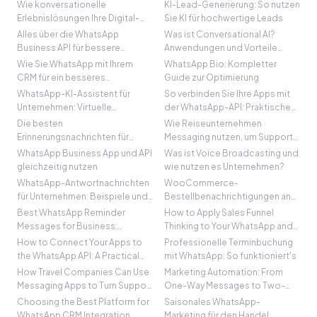
kann
Kundenzufriedenheit im E-
Wie konversationelle
KI-Lead-Generierung: So nutzen
Commerce (und darüber hinaus)
Erlebnislösungen Ihre Digital-
Sie KI für hochwertige Leads
Marketing-Agentur wachsen
Alles über die WhatsApp
Was ist Conversational AI?
lassen
Business API für bessere
Anwendungen und Vorteile
Kundenkommunikation und -
verstehen
Wie Sie WhatsApp mit Ihrem
WhatsApp Bio: Kompletter
beziehung
CRM für ein besseres
Guide zur Optimierung
Kundenmanagement integrieren
WhatsApp-KI-Assistent für
So verbinden Sie Ihre Apps mit
Unternehmen: Virtuelle
der WhatsApp-API: Praktische
Assistenten auf WhatsApp
Anleitung
Die besten
Wie Reiseunternehmen
nutzen
Erinnerungsnachrichten für
Messaging nutzen, um Support
Unternehmen schreiben
in Profit zu verwandeln
WhatsApp Business App und API
Was ist Voice Broadcasting und
(WhatsApp und E-Mail)
gleichzeitig nutzen
wie nutzen es Unternehmen?
WhatsApp-Antwortnachrichten
WooCommerce-
für Unternehmen: Beispiele und
Bestellbenachrichtigungen an
Best Practices
WhatsApp senden
Best WhatsApp Reminder
How to Apply Sales Funnel
Messages for Business:
Thinking to Your WhatsApp and
Examples and Templates
Messaging Marketing
How to Connect Your Apps to
Professionelle Terminbuchung
the WhatsApp API: A Practical
mit WhatsApp: So funktioniert's
Guide
How Travel Companies Can Use
Marketing Automation: From
Messaging Apps to Turn Support
One-Way Messages to Two-
into Profit
Way WhatsApp Conversations
Choosing the Best Platform for
Saisonales WhatsApp-
WhatsApp CRM Integration
Marketing für den Handel: