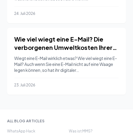
widersprüchliche…
24. Juli 2026
Wie viel wiegt eine E-Mail? Die
verborgenen Umweltkosten Ihrer
digitalen Kommunikation
Wiegt eine E-Mail wirklich etwas? Wie viel wiegt eine E-
aufdecken
Mail? Auch wenn Sie eine E-Mail nicht auf eine Waage
legen können, so hat ihr digitaler…
23. Juli 2026
ALL BLOG ARTICLES
WhatsApp Hack
Was ist MMS?