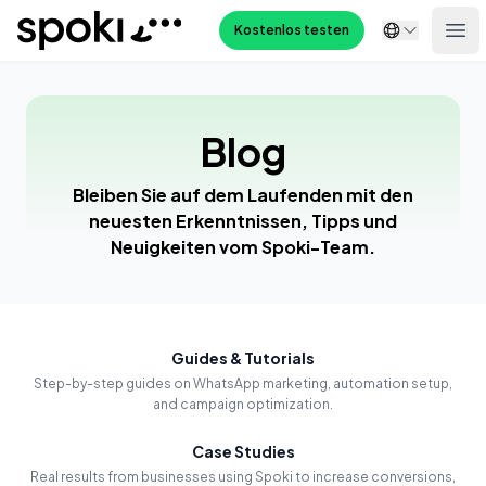
Spoki
Kostenlos testen
Ope
Blog
Bleiben Sie auf dem Laufenden mit den
neuesten Erkenntnissen, Tipps und
Neuigkeiten vom Spoki-Team.
Guides & Tutorials
Step-by-step guides on WhatsApp marketing, automation setup,
and campaign optimization.
Case Studies
Real results from businesses using Spoki to increase conversions,