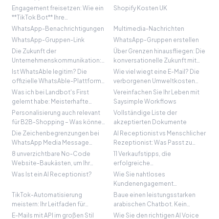
Engagement freisetzen: Wie ein
Shopify Kosten UK
**TikTok Bot** Ihre
Konversationsstrategie auflädt
WhatsApp-Benachrichtigungen
Multimedia-Nachrichten
WhatsApp-Gruppen-Link
WhatsApp-Gruppen erstellen
Die Zukunft der
Über Grenzen hinausfliegen: Die
Unternehmenskommunikation:
konversationelle Zukunft mit
Die Kunst des
Spoki, nicht nur ein **Zugvogel**
Ist WhatsAble legitim? Die
Wie viel wiegt eine E-Mail? Die
**Textnachrichtenversands**
offizielle WhatsAble-Plattform
verborgenen Umweltkosten
meistern
ist whatsable.app – nicht
Ihrer digitalen Kommunikation
Was ich bei Landbot's First
Vereinfachen Sie Ihr Leben mit
whatsable.com
aufdecken
gelernt habe: Meisterhafte
Saysimple Workflows
Gesprächsführung auf
Personalisierung auch relevant
Vollständige Liste der
WhatsApp
für B2B-Shopping – Was können
akzeptierten Dokumente
wir von Konsumgütermarken
Die Zeichenbegrenzungen bei
AI Receptionist vs Menschlicher
lernen? Wie sorgen sie mit
WhatsApp Media Message
Rezeptionist: Was Passt zu
Daten in der Hand für dieselbe
Templates verstehen für
Ihrem Unternehmen?
8 unverzichtbare No-Code
11 Verkaufstipps, die
persönliche Note online?
Unternehmenswachstum
Website-Baukästen, um Ihr
erfolgreiche
Unternehmen online zu bringen
Vertriebsmitarbeiter vom Rest
Was Ist ein AI Receptionist?
Wie Sie nahtloses
abheben
Kundenengagement
gewährleisten, wenn JavaScript
TikTok-Automatisierung
Baue einen leistungsstarken
nicht verfügbar ist
meistern: Ihr Leitfaden für
arabischen Chatbot. Kein
Unternehmenswachstum
Programmieren, keine
E-Mails mit API im großen Stil
Wie Sie den richtigen AI Voice