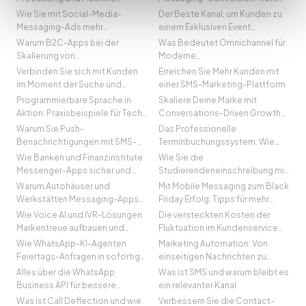
WhatsApp Business Messaging
Learning die
und wie übertrifft man sie
Wie Sie mit Social-Media-
Der Beste Kanal, um Kunden zu
Kundenkommunikation
Messaging-Ads mehr
einem Exklusiven Event
verbessern
Conversions erzielen
Einzuladen
Warum B2C-Apps bei der
Was Bedeutet Omnichannel für
Skalierung von
Moderne
Kundengesprächen Scheitern —
Unternehmenskommunikation
Verbinden Sie sich mit Kunden
Erreichen Sie Mehr Kunden mit
und Wie WhatsApp das Problem
im Moment der Suche und
einer SMS-Marketing-Plattform
Löst
Entdeckung
Programmierbare Sprache in
Skaliere Deine Marke mit
Aktion: Praxisbeispiele für Tech,
Conversations-Driven Growth
Gesundheitswesen und
und KI
Warum Sie Push-
Das Professionelle
Finanzdienstleistungen
Benachrichtigungen mit SMS-
Terminbuchungssystem: Wie
Fallback brauchen
WhatsApp die Terminplanung
Wie Banken und Finanzinstitute
Wie Sie die
Transformiert
Messenger-Apps sicher und
Studierendeneinschreibung mit
erfolgreich nutzen können
wirkungsvollen Online-
Warum Autohäuser und
Mit Mobile Messaging zum Black
Gesprächen steigern
Werkstätten Messaging-Apps
Friday Erfolg: Tipps für mehr
für ein Besseres Kundenerlebnis
Umsatz
Wie Voice AI und IVR-Lösungen
Die versteckten Kosten der
Nutzen Sollten
Markentreue aufbauen und
Fluktuation im Kundenservice
Customer Engagement
und wie man sie senkt
Wie WhatsApp-KI-Agenten
Marketing Automation: Von
revolutionieren
Feiertags-Anfragen in sofortige
einseitigen Nachrichten zu
Verkäufe verwandeln
Zwei-Wege-Konversationen
Alles über die WhatsApp
Was ist SMS und warum bleibt es
Business API für bessere
ein relevanter Kanal
Kundenkommunikation
Was ist Call Deflection und wie
Verbessern Sie die Contact-