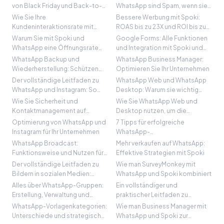
von Black Friday und Back-to-
WhatsApp sind Spam, wenn sie
School-Kampagnen nutzt
schlecht gemacht sind… und
Wie Sie Ihre
Bessere Werbung mit Spoki:
ohne Spoki
Kundeninteraktionsrate mit
ROAS bis zu 23X und ROI bis zu
Spoki um bis zu 60% steigern
11X
Warum Sie mit Spoki und
Google Forms: Alle Funktionen
können
WhatsApp eine Öffnungsrate
und Integration mit Spoki und
von bis zu 98% erreichen
WhatsApp
WhatsApp Backup und
WhatsApp Business Manager:
können
Wiederherstellung: Schützen
Optimieren Sie Ihr Unternehmen
Sie Ihre Chats und Daten
Der vollständige Leitfaden zu
WhatsApp Web und WhatsApp
WhatsApp und Instagram: So
Desktop: Warum sie wichtig
nutzen Sie wichtige Funktionen
sind
Wie Sie Sicherheit und
Wie Sie WhatsApp Web und
für Ihr Unternehmen
Kontaktmanagement auf
Desktop nutzen, um die
WhatsApp mit Spoki verbessern
Produktivität Ihres
Optimierung von WhatsApp und
7 Tipps für erfolgreiche
Unternehmens zu steigern
Instagram für Ihr Unternehmen
WhatsApp-
Marketingkampagnen
WhatsApp Broadcast:
Mehr verkaufen auf WhatsApp:
Funktionsweise und Nutzen für
Effektive Strategien mit Spoki
Ihre Marketingstrategien
Der vollständige Leitfaden zu
Wie man SurveyMonkey mit
Bildern in sozialen Medien:
WhatsApp und Spoki kombiniert
WhatsApp, Facebook und
Alles über WhatsApp-Gruppen:
Ein vollständiger und
Telegram
Erstellung, Verwaltung und
praktischer Leitfaden zu
strategische Nutzung für
WhatsApp Ads
WhatsApp-Vorlagenkategorien:
Wie man Business Manager mit
Unternehmen
Unterschiede und strategische
WhatsApp und Spoki zur