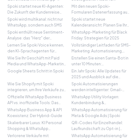
Marketing
Unternehmen
Spoki startet neue KI-Agenten:
Mit den neuen Spoki-
Die Zukunft der Kundenreise
Formularen Datenerfassung auf
beginnt jetzt
WhatsApp automatisieren
Spoki wird multikanal: nicht nur
Spoki startet neue
WhatsApp, sondern auch SMS
Kalenderansicht: Planen Sie Ihre
Kampagnen schnell und einfach
Spoki enthüllt neue Sentiment-
WhatsApp-Marketing für Black
Analyse: das "Herz" der
Friday: Strategien für 2025
Gespräche verstehen
Lernen Sie Spoki Voice kennen,
Vollständiger Leitfaden für SMS-
den KI-Sprachagenten für
Marketing: Automatisierung,
Anrufe und Reservierungen
Vertrauen und Sicherheit mit
Wie Sie Ihr Geschäft mit Paid
Erstellen Sie einen Santa-Bot in
Spoki
Media und WhatsApp-Marketing
unter 10 Minuten:
skalieren
Feiertagsautomatisierung zur
Google Sheets Schritt in Spoki
Ein Jahr Spoki: Alle Updates für
Steigerung von Umsatz und
2025 und Ausblick auf die
Support
Zukunft des Conversational
Wie Sie Shopify mit Spoki
Spoki Automatisierungen
Marketing
integrieren, um Ihre Verkäufe zu
werden intelligenter: Gmail-
steigern und Ihr eCommerce zu
Integration für nahtlose E-Mail-
Offizielle WhatsApp Business
WhatsApp Utility Vorlagen:
automatisieren
Workflows
API vs. inoffizielle Tools: Das
Kundenbindung &
Risiko
Automatisierung
WhatsApp Business App & API
WhatsApp Automatisierung für
Koexistenz: Der Hybrid-Guide
Meta & Google Ads | Spoki
Skalierbarer Luxus: KI Personal
QR-Codes für Einzelhandel:
Shopping & WhatsApp
Laufkundschaft zu Opt-in |
Automatisierung
Spoki
Verlorene Verkäufe mit
WhatsApp Automatisierung für