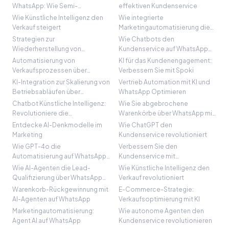
WhatsApp: Wie Semi-
effektiven Kundenservice
Automatisierung hilft
Wie Künstliche Intelligenz den
Wie integrierte
Verkauf steigert
Marketingautomatisierung die
Kommunikation verändert
Strategien zur
Wie Chatbots den
Wiederherstellung von
Kundenservice auf WhatsApp
verlassenen Warenkörben
verbessern
Automatisierung von
KI für das Kundenengagement:
Verkaufsprozessen über
Verbessern Sie mit Spoki
WhatsApp
KI-Integration zur Skalierung von
Vertrieb Automation mit KI und
Betriebsabläufen über
WhatsApp Optimieren
WhatsApp
Chatbot Künstliche Intelligenz:
Wie Sie abgebrochene
Revolutioniere die
Warenkörbe über WhatsApp mit
Kommunikation
Spoki wiederherstellen
Entdecke AI-Denkmodelle im
Wie ChatGPT den
Marketing
Kundenservice revolutioniert
Wie GPT-4o die
Verbessern Sie den
Automatisierung auf WhatsApp
Kundenservice mit
verbessert
Conversational Tech
Wie AI-Agenten die Lead-
Wie Künstliche Intelligenz den
Qualifizierung über WhatsApp
Verkauf revolutioniert
verbessern
Warenkorb-Rückgewinnung mit
E-Commerce-Strategie:
AI-Agenten auf WhatsApp
Verkaufsoptimierung mit KI
Marketingautomatisierung:
Wie autonome Agenten den
Agent AI auf WhatsApp
Kundenservice revolutionieren