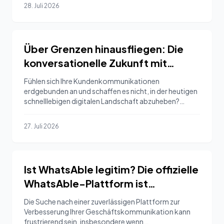
28. Juli 2026
Über Grenzen hinausfliegen: Die
konversationelle Zukunft mit
Spoki, nicht nur ein **Zugvogel**
Fühlen sich Ihre Kundenkommunikationen
erdgebunden an und schaffen es nicht, in der heutigen
schnelllebigen digitalen Landschaft abzuheben?
Viele…
27. Juli 2026
Ist WhatsAble legitim? Die offizielle
WhatsAble-Plattform ist
whatsable.app – nicht
Die Suche nach einer zuverlässigen Plattform zur
whatsable.com
Verbesserung Ihrer Geschäftskommunikation kann
frustrierend sein, insbesondere wenn