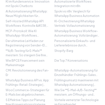
KI im Kundenservice: Innovation
Automatisierte Workflows:
mit Spoki Chatbots
Integration mit n8n
AI Automatisierung WhatsApp:
Spoki vs n8n: Vergleich für
Neue Möglichkeiten für
WhatsApp Business Automation
Unternehmen
Self-Hosted WhatsApp API
KI-Orchestrierung WhatsApp
Workflows: Kontrolle &#038;
Vertrieb: Vollautomatisierung
Skalierbarkeit
MCP-Protokoll: Wie KI
WhatsApp Business Workflow-
WhatsApp-Workflows
Automatisierung: Vollständiger
revolutioniert
Guide 2024
Der ultimative Leitfaden zur
Personalisierte Einkaufs- und
Registrierung von Sender-ID,
Liefererlebnisse durch
Maske und Header
agentische Interaktionen
**A/B-Testing für E-Mails**
Shopify-Barg
meistern: So steigern Sie Ihre
Öffnungs- und Klickraten
Wie BPCE Financement sein
Die Top 7 Konversations
exponentiell
Markenimage
CMI: Revolutionierung des Fan-
WhatsApp-Automatisierung für
Er
Einzelhändler: Frühlings-Sales
Guide
WhatsApp Business API vs. App:
Frühlingsumsatz maximieren mit
Frühlings-Retail-Strategie |
WhatsApp Automatisierung |
Spoki
Spoki
WooCommerce-Strategien für
Wie Sie **E-Mail-A/B-Testing**
E-Mails bei abgebrochenen
meistern, um Öffnungs- und
Warenkörben zur
Klickraten zu steigern
5 Effektive Tipps zur Planung
Vorteile vernetzter Technologie
Rückgewinnung von mehr
Ihrer Konversationsstrategie
im Einzelhandel