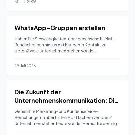
30. Juli 2026
WhatsApp-Gruppen erstellen
Haben Sie Schwierigkeiten, über generische E-Mail-
Rundschreiben hinaus mit Kunden in Kontakt zu
treten? Viele Unternehmen stehen vor der…
29. Juli 2026
Die Zukunft der
Unternehmenskommunikation: Die
Kunst des
Gehen Ihre Marketing- und Kundenservice-
**Textnachrichtenversands**
Bemühungen in überfüllten Postfächern verloren?
Unternehmen stehen heute vor der Herausforderung,
meistern
den Lärm zu…