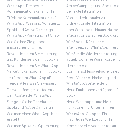
den neuen Funktionen von
Verbesserung Ihrer
WhatsApp: Der beste
ActiveCampaign und Spoki: die
Spoki
Unternehmensleistung
Kommunikationskanal für Ihr
perfekte Integration
Unternehmen
Effektive Kommunikation auf
Von unidirektionaler zu
WhatsApp: Was sind Vorlagen,
bidirektionaler Integration:
offene Vorlagen und freie
Sofortige und intelligente
Spoki und ActiveCampaign:
Über WebHooks hinaus: Native
Nachrichten?
Kommunikation mit Spoki und
WhatsApp-Marketing mit Chat-
Integration zwischen Spoki und
ActiveCampaign
Einbettung optimieren
ActiveCampaign zur
Wie Sie Ihre Zielgruppe
Wie Spokis Künstliche
Transformation der
ansprechen und Ihre
Intelligenz auf WhatsApp Ihren
Kundenkommunikation
Kommunikation mit Spoki,
Kundenservice verbessert
Revolutionieren Sie Marketing
Wie Sie die Wiederherstellung
ActiveCampaign und WhatsApp
und Kundenservice mit Spokis
abgebrochener Warenkörbe mit
personalisieren
AI-Chatbot auf WhatsApp
Spoki, WhatsApp und
Revolutionieren Sie WhatsApp-
Hier sind die
ActiveCampaign um 40 %
Marketingkampagnen mit Spoki:
Sommerschlussverkäufe: Eine
steigern: Mehr Umsatz und
Personalisierte Interaktion und
Chance, den Umsatz mit
Leitfaden zu WhatsApp API
Post-Versand-Marketing und
Gewinn
fortschrittliche Automatisierung
WhatsApp-Marketing zu
Trends: Alles, was Sie wissen
WhatsApp: Vorteile der
steigern
müssen
Integration von Spoki und Qapla
Der vollständige Leitfaden zu
Neue Funktionen verfügbar auf
den Kosten der WhatsApp
Spoki
Business API
Steigern Sie Ihr Geschäft mit
Neue WhatsApp- und Meta-
Spoki und ActiveCampaign:
Funktionen für Unternehmen
+30% Umsatz
Wie man einen WhatsApp-Kanal
WhatsApp-Gruppen: Ein
erstellt
mächtiges Werkzeug für Ihr
Unternehmen
Wie man Spoki zur Optimierung
Kommerzielle Nachrichten auf