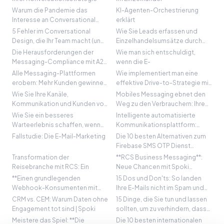
Bestellungen
Warum die Pandemie das
KI-Agenten-Orchestrierung
Interesse an Conversational
erklärt
Banking antreibt
5 Fehler im Conversational
Wie Sie Leads erfassen und
Design, die Ihr Team macht (und
Einzelhandelsumsätze durch
wie Sie diese beheben)
Retail Marketing steigern
Die Herausforderungen der
Wie man sich entschuldigt,
Messaging-Compliance mit A2P
wenn die E-
Onboarding-Paketen entlasten
Alle Messaging-Plattformen
Wie implementiert man eine
erobern: Mehr Kunden gewinnen
effektive Drive-to-Strategie mit
mit Konversations-KI
WhatsApp?
Wie Sie Ihre Kanäle,
Mobiles Messaging ebnet den
Kommunikation und Kunden vor
Weg zu den Verbrauchern: Ihre
Hacking schützen: Die
direkte Verbindung zum
Wie Sie ein besseres
Intelligente automatisierte
essentielle Rolle der Marke
Wachstum
Warteerlebnis schaffen, wenn
Kommunikationsplattform:
die Anrufwarteschlangen voll
Revolutionieren Sie Ihr Business
Fallstudie: Die E-Mail-Marketing
Die 10 besten Alternativen zum
sind
mit Spoki
Firebase SMS OTP Dienst
(Günstiger und Zuverlässiger)
Transformation der
**RCS Business Messaging**:
Reisebranche mit RCS: Ein
Neue Chancen mit Spoki
erschließen
**Einen grundlegenden
15 Dos und Don'ts: So landen
Webhook-Konsumenten mit
Ihre E-Mails nicht im Spam und
Azure Functions erstellen** für
auf Blacklists
CRM vs. CEM: Warum Daten ohne
15 Dinge, die Sie tun und lassen
grenzenlose Automatisierung
Engagement tot sind | Spoki
sollten, um zu verhindern, dass
Ihre E-Mails blockiert oder auf
Meistere das Spiel: **Die
Die 10 besten internationalen