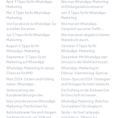
Marketingstrategie
April: 5 Tipps für Ihr WhatsApp-
Wie man WhatsApp-Marketing
Marketing
im Bildungssektor einsetzt
Mai: 5 Tipps für Ihr WhatsApp-
Juni: 5 Tipps für Ihr WhatsApp-
Marketing
Marketing
Von Facebook zu WhatsApp: So
Wie man ein WhatsApp-
erstellen Sie einen
Gespräch aus einer Traffic-
vollständigen Funnel zur
Kampagne startet
Juli: 5 Tipps für Ihr WhatsApp-
Wie man einen abgebrochenen
Maximierung der Konversionen!
Marketing
Warenkorb durch
Automatisierung auf WhatsApp
August: 5 Tipps für Ihr
Oktober: 5 Tipps für Ihr
zurückgewinnt
WhatsApp-Marketing
WhatsApp-Marketing
September: 5 Tipps für Ihr
Dezember: Mit WhatsApp den
Marketing auf WhatsApp
Umsatz in der Weihnachtszeit
steigern
WhatsApp-Marketing im Januar:
WhatsApp-Marketing im
Chancen für KMU
Februar: Valentinstag-Special
März 2024, Ostern und Frühling
Oster-Special 2024: Strategien
nahen: WhatsApp-
und Vorlagen für mehr Verkäufe
Marketingstrategien zur
und Buchungen mit WhatsApp
Verbesserung der
Der Frühling ist da: Erneuern Sie
Umsatzsteigerung
und Spoki
Kundenerfahrung in der
Ihr Geschäft mit neuen
Kaufphase mit WhatsApp und
Produkten und exklusiven
Was sind die besten WhatsApp-
WhatsApp Marketing: Welches
Spoki: Der Fall Mirco Gasparotto
Katalogen
Marketing-Plattformen für
Tool wählen? Ein Vergleich
Unternehmen? Hier sind fünf
zwischen autorisierten und
Automatisieren Sie und steigern
Spoki – ActiveCampaign
effektive Lösungen
nicht autorisierten Lösungen.
Sie Ihren Umsatz um 30% mit
Integration: 3 Wege zur