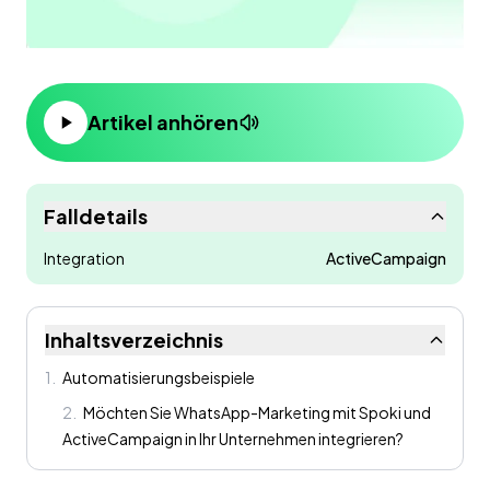
Artikel anhören
Falldetails
Integration
ActiveCampaign
Inhaltsverzeichnis
1
.
Automatisierungsbeispiele
2
.
Möchten Sie WhatsApp-Marketing mit Spoki und
ActiveCampaign in Ihr Unternehmen integrieren?