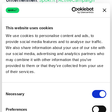
Möchten Sie WhatsApp-Marketing mit
Spoki und ActiveCampaign in Ihr
This website uses cookies
Unternehmen integrieren?
We use cookies to personalise content and ads, to
Starten Sie mit einem kostenlosen Konto bei
provide social media features and to analyse our traffic.
Spoki
und beginnen Sie Ihre ersten Kampagnen
We also share information about your use of our site with
our social media, advertising and analytics partners who
mit 5 € Startguthaben.
may combine it with other information that you’ve
provided to them or that they’ve collected from your use
Kostenlos testen
of their services.
Oder kontaktieren Sie uns, um gemeinsam Ihre
erfolgreiche Strategie zu entwickeln. Wir
Consent
freuen uns auf Sie!
Necessary
Selection
Anruf buchen
Preferences