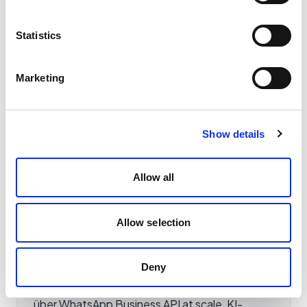
Statistics
ÜBER DEN AUTOR
Marketing
Show details
Giorgio Pagliara
CEO & Co-founder, Spoki
Allow all
CEO und Mitgründer von Spoki. Giorgio
gründete NextAI 2021 in San Vito dei Normanni
(Italien) und führte das Unternehmen vom
Allow selection
Bootstrap über die Seed-Runde 2023 bis zur
5,5 Mio. EUR Series A im Januar 2025
(Blacksheep MadTech Fund, CDP Venture
Deny
Capital, Finint Investments, Apside). Er schreibt
über WhatsApp Business API at scale, KI-