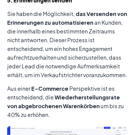
5. Erinnerungen senden
Sie haben die Möglichkeit,
das Versenden von
Erinnerungen zu automatisieren
an Kunden,
die innerhalb eines bestimmten Zeitraums
nicht antworten. Dieser Prozess ist
entscheidend, um ein hohes Engagement
aufrechtzuerhalten und sicherzustellen, dass
jeder Lead die notwendige Aufmerksamkeit
erhält, um im Verkaufstrichter voranzukommen.
Aus einer
E-Commerce
Perspektive ist es
entscheidend, die
Wiederherstellungsrate
von abgebrochenen Warenkörben
um bis zu
40% zu erhöhen.