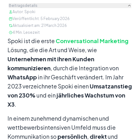
Beitragsdetails
Autor
:
Spoki
Veröffentlicht
:
5 February 2026
Aktualisiert am
:
21 March 2026
4
Min. Lesezeit
Inhalt
Spoki ist die erste
Conversational Marketing
Lösung, die die Art und Weise, wie
Unternehmen mit ihren Kunden
kommunizieren
, durch die Integration von
WhatsApp
in ihr Geschäft verändert. Im Jahr
2023 verzeichnete Spoki einen
Umsatzanstieg
von 230%
und ein
jährliches Wachstum von
X3
.
In einem zunehmend dynamischen und
wettbewerbsintensiven Umfeld muss die
Kommunikation so
persönlich
,
direkt
und