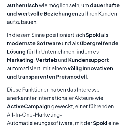
authentisch
wie möglich sein, um
dauerhafte
und wertvolle Beziehungen
zu Ihren Kunden
aufzubauen.
In diesem Sinne positioniert sich
Spoki
als
modernste Software
und als
übergreifende
Lösung
für Ihr Unternehmen, indem es
Marketing
,
Vertrieb
und
Kundensupport
automatisiert, mit einem
völlig innovativen
und transparenten Preismodell
.
Diese Funktionen haben das Interesse
anerkannter internationaler Akteure wie
ActiveCampaign
geweckt, einer führenden
All-In-One-Marketing-
Automatisierungssoftware, mit der
Spoki
eine