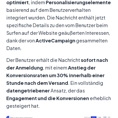
optimiert
, indem
Personalisierungselemente
basierend auf dem Benutzerverhalten
integriert wurden. Die Nachricht enthält jetzt
spezifische Details zu den vom Benutzer beim
Surfen auf der Website geäußerten Interessen,
dank der von
ActiveCampaign
gesammelten
Daten.
Der Benutzer erhält die Nachricht
sofort nach
der Anmeldung
, mit einem
Anstieg der
Konversionsraten um 30% innerhalb einer
Stunde nach dem Versand
. Ein vollständig
datengetriebener
Ansatz, der das
Engagement und die Konversionen
erheblich
gesteigert hat.