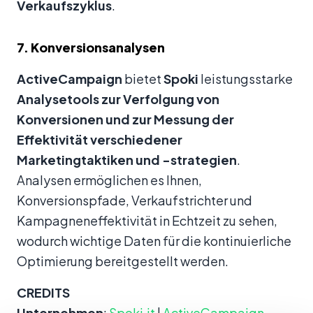
Verkaufszyklus
.
7. Konversionsanalysen
ActiveCampaign
bietet
Spoki
leistungsstarke
Analysetools zur Verfolgung von
Konversionen und zur Messung der
Effektivität verschiedener
Marketingtaktiken und -strategien
.
Analysen ermöglichen es Ihnen,
Konversionspfade, Verkaufstrichter und
Kampagneneffektivität in Echtzeit zu sehen,
wodurch wichtige Daten für die kontinuierliche
Optimierung bereitgestellt werden.
CREDITS
Unternehmen
:
Spoki.it
|
ActiveCampaign