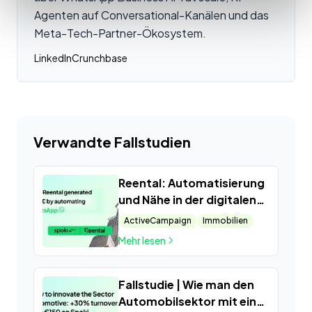
Agenten auf Conversational-Kanälen und das
Meta-Tech-Partner-Ökosystem.
LinkedIn
Crunchbase
Verwandte Fallstudien
Reental: Automatisierung
und Nähe in der digitalen
Immobilieninvestition
ActiveCampaign
Immobilien
Mehr lesen
Fallstudie | Wie man den
Automobilsektor mit einer