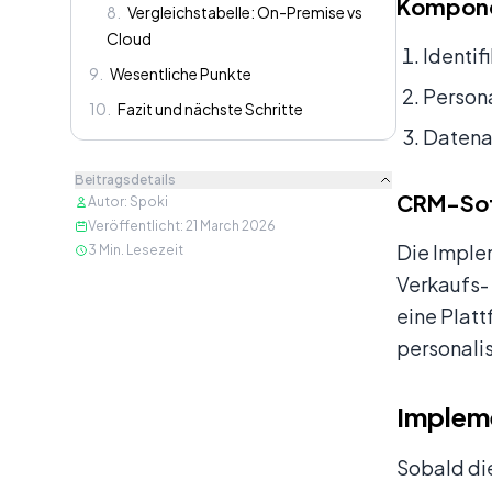
Kompone
8
.
Vergleichstabelle: On-Premise vs
Cloud
Identif
9
.
Wesentliche Punkte
Person
10
.
Fazit und nächste Schritte
Datenan
Beitragsdetails
CRM-Sof
Autor
:
Spoki
Veröffentlicht
:
21 March 2026
Die Imple
3
Min. Lesezeit
Verkaufs- 
eine Platt
personalis
Implem
Sobald die