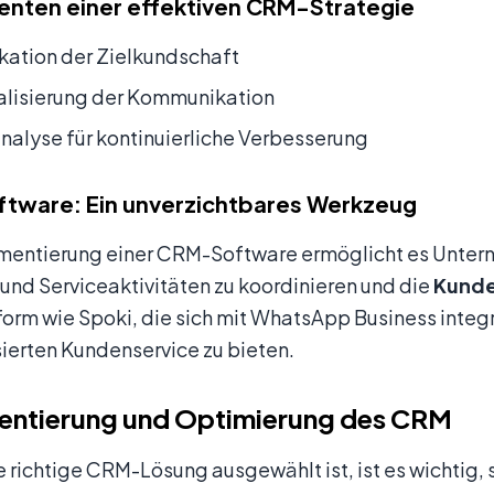
nten einer effektiven CRM-Strategie
ikation der Zielkundschaft
alisierung der Kommunikation
alyse für kontinuierliche Verbesserung
tware: Ein unverzichtbares Werkzeug
mentierung einer CRM-Software ermöglicht es Unterne
und Serviceaktivitäten zu koordinieren und die
Kund
form wie Spoki, die sich mit WhatsApp Business integr
ierten Kundenservice zu bieten.
entierung und Optimierung des CRM
 richtige CRM-Lösung ausgewählt ist, ist es wichtig, 