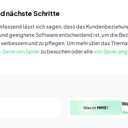
nd nächste Schritte
assend lässt sich sagen, dass das Kundenbeziehu
und geeignete Software entscheidend ist, um die Be
verbessern und zu pflegen. Um mehr über das Thema C
Seite von Spoki
zu besuchen oder alle
von Spoki ang
Wa
Wei