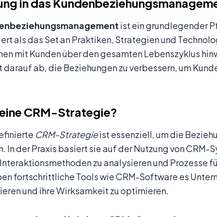
rung in das Kundenbeziehungsmanagem
enbeziehungsmanagement
ist ein grundlegender P
iert als das Set an Praktiken, Strategien und Techno
onen mit Kunden über den gesamten Lebenszyklus hinw
elt darauf ab, die Beziehungen zu verbessern, um K
 eine CRM-Strategie?
efinierte
CRM-Strategie
ist essenziell, um die Bezie
n. In der Praxis basiert sie auf der Nutzung von CR
nteraktionsmethoden zu analysieren und Prozesse für 
en fortschrittliche Tools wie CRM-Software es Unter
eren und ihre Wirksamkeit zu optimieren.