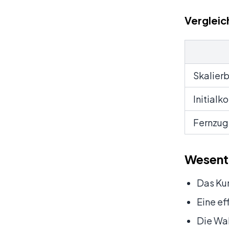
Vergleic
Skalierb
Initialk
Fernzugr
Wesent
Das Ku
Eine ef
Die Wa