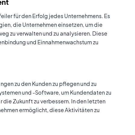
ent
feiler für den Erfolg jedes Unternehmens. Es
logien, die Unternehmen einsetzen, um die
eg zu verwalten und zu analysieren. Diese
undenbindung und Einnahmenwachstum zu
hungen zu den Kunden zu pflegen und zu
M-Systemen und -Software, um Kundendaten zu
die Zukunft zu verbessern. In den letzten
nehmen ermöglicht, diese Aktivitäten zu