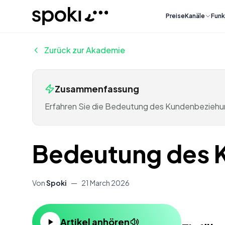
Spoki
Preise
Kanäle
Funk
Zurück zur Akademie
Zusammenfassung
Erfahren Sie die Bedeutung des Kundenbeziehun
Bedeutung des
Von
Spoki
—
21 March 2026
Inhalt
Artikel anhören