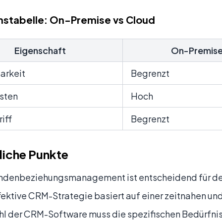
hstabelle: On-Premise vs Cloud
Eigenschaft
On-Premis
arkeit
Begrenzt
osten
Hoch
iff
Begrenzt
liche Punkte
ndenbeziehungsmanagement ist entscheidend für den 
fektive CRM-Strategie basiert auf einer zeitnahen u
hl der CRM-Software muss die spezifischen Bedürfni