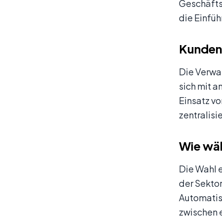
Geschäfts
die Einfü
Kunden
Die Verwal
sich mit a
Einsatz v
zentralisi
Wie wä
Die Wahl 
der Sekto
Automatis
zwischen 