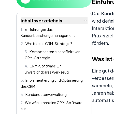
Einfüh
Das
Kund
Inhaltsverzeichnis
wird defin
Interakti
1
.
Einführung in das
Praxis zi
Kundenbeziehungsmanagement
fördern.
2
.
Was ist eine CRM-Strategie?
3
.
Komponenten einer effektiven
Was ist
CRM-Strategie
4
.
CRM-Software: Ein
Eine gut d
unverzichtbares Werkzeug
verbesser
5
.
Implementierung und Optimierung
sammeln, I
des CRM
Jahren hab
6
.
Kundendatenverwaltung
automatisi
7
.
Wie wählt man eine CRM-Software
aus