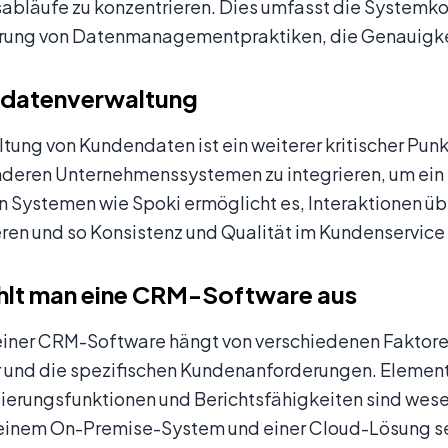
abläufe zu konzentrieren. Dies umfasst die Systemkon
hrung von Datenmanagementpraktiken, die Genauigkei
datenverwaltung
tung von Kundendaten ist ein weiterer kritischer Pun
nderen Unternehmenssystemen zu integrieren, um ein 
on Systemen wie Spoki ermöglicht es, Interaktionen ü
eren und so Konsistenz und Qualität im Kundenservice 
hlt man eine CRM-Software aus
einer CRM-Software hängt von verschiedenen Faktore
r und die spezifischen Kundenanforderungen. Element
ierungsfunktionen und Berichtsfähigkeiten sind wesen
einem On-Premise-System und einer Cloud-Lösung se