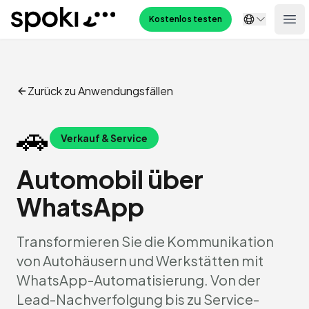
Spoki
Kostenlos testen
Ope
Zurück zu Anwendungsfällen
🚗
Verkauf & Service
Automobil über
WhatsApp
Transformieren Sie die Kommunikation
von Autohäusern und Werkstätten mit
WhatsApp-Automatisierung. Von der
Lead-Nachverfolgung bis zu Service-