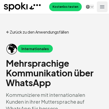
Spoki
Kostenlos testen
Ope
Zurück zu den Anwendungsfällen
🌍
Internationales
Mehrsprachige
Kommunikation über
WhatsApp
Kommuniziere mit internationalen
Kunden in ihrer Muttersprache auf
WhatsApp für bessere