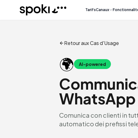
Spoki
Tarifs
Canaux
Fonctionnalit
Retour aux Cas d'Usage
🌍
AI-powered
Communicat
WhatsApp
Comunica con clienti in tut
automatico dei prefissi tele