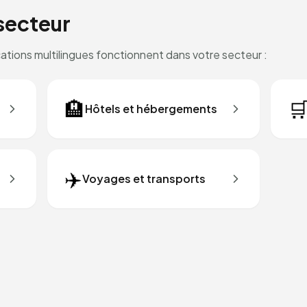
secteur
ions multilingues fonctionnent dans votre secteur :
🏨

Hôtels et hébergements
✈️
Voyages et transports