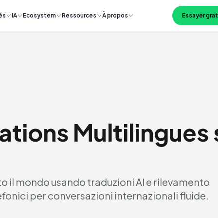
és
IA
Ecosystem
Ressources
À propos
Essayer gra
ions Multilingues 
to il mondo usando traduzioni AI e rilevamento
fonici per conversazioni internazionali fluide.