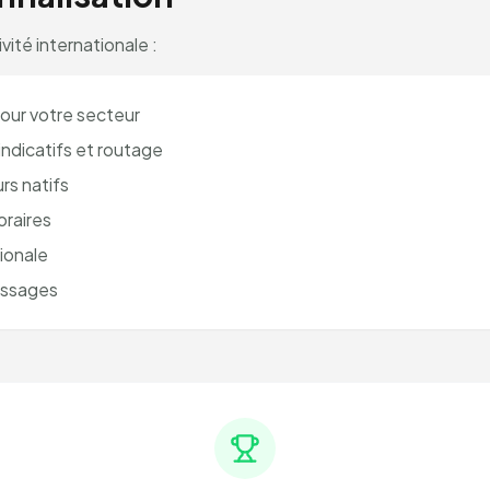
vité internationale :
pour votre secteur
ndicatifs et routage
rs natifs
oraires
ionale
essages