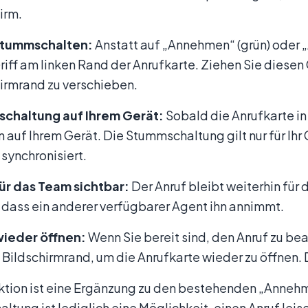
irm.
stummschalten:
Anstatt auf „Annehmen“ (grün) oder „A
riff am linken Rand der Anrufkarte. Ziehen Sie diesen 
irmrand zu verschieben.
chaltung auf Ihrem Gerät:
Sobald die Anrufkarte i
n auf Ihrem Gerät. Die Stummschaltung gilt nur für Ihr
synchronisiert.
ür das Team sichtbar:
Der Anruf bleibt weiterhin für 
 dass ein anderer verfügbarer Agent ihn annimmt.
wieder öffnen:
Wenn Sie bereit sind, den Anruf zu bea
Bildschirmrand, um die Anrufkarte wieder zu öffnen. D
ktion ist eine Ergänzung zu den bestehenden „Anneh
tung ist lediglich eine Möglichkeit, einen Anruf leise