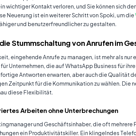
in wichtiger Kontakt verloren, und Sie können sich 
se Neuerung ist ein weiterer Schritt von Spoki, um die
ähiger und benutzerfreundlicher zu gestalten.
ie Stummschaltung von Anrufen im Gesc
eit, eingehende Anrufe zu managen, ist mehr als nur e
ür Unternehmen, die auf WhatsApp Business für ihre K
ortige Antworten erwarten, aber auch die Qualität der
igen Zeitpunkt für die Kommunikation zu wählen. Die
au diese Flexibilität.
iertes Arbeiten ohne Unterbrechungen
ingmanager und Geschäftsinhaber, die oft mehrere Pr
ungen ein Produktivitätskiller. Ein klingelndes Telef