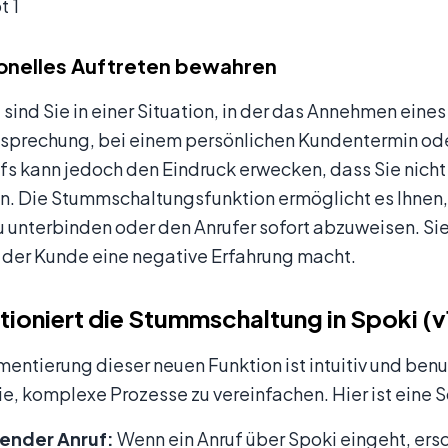
t 1
onelles Auftreten bewahren
ind Sie in einer Situation, in der das Annehmen eines
Besprechung, bei einem persönlichen Kundentermin od
fs kann jedoch den Eindruck erwecken, dass Sie nicht 
en. Die Stummschaltungsfunktion ermöglicht es Ihnen,
u unterbinden oder den Anrufer sofort abzuweisen. Si
 der Kunde eine negative Erfahrung macht.
tioniert die Stummschaltung in Spoki (v
entierung dieser neuen Funktion ist intuitiv und benu
e, komplexe Prozesse zu vereinfachen. Hier ist eine Sc
ender Anruf:
Wenn ein Anruf über Spoki eingeht, ers