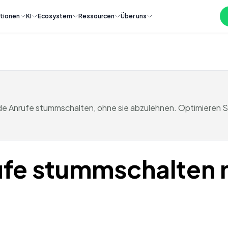
tionen
KI
Ecosystem
Ressourcen
Über uns
hende Anrufe stummschalten, ohne sie abzulehnen. Optimieren
fe stummschalten 