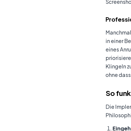
Screensho
Professi
Manchmal s
in einer 
eines Anru
priorisier
Klingeln z
ohne dass
So funk
Die Implem
Philosophi
Eingeh