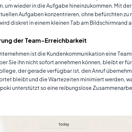
en, um wieder in die Aufgabe hineinzukommen. Mit de
ktuellen Aufgaben konzentrieren, ohne befürchten zu 
wird diskret in einem kleinen Tab am Bildschirmrand ab
rung der Team-Erreichbarkeit
 Unternehmen ist die Kundenkommunikation eine Teaml
aber Sie ihn nicht sofort annehmen können, bleibt er f
ollege, der gerade verfügbar ist, den Anruf übernehme
rtet bleibt und die Wartezeiten minimiert werden, w
Spoki unterstützt so eine reibungslose Zusammenarbeit