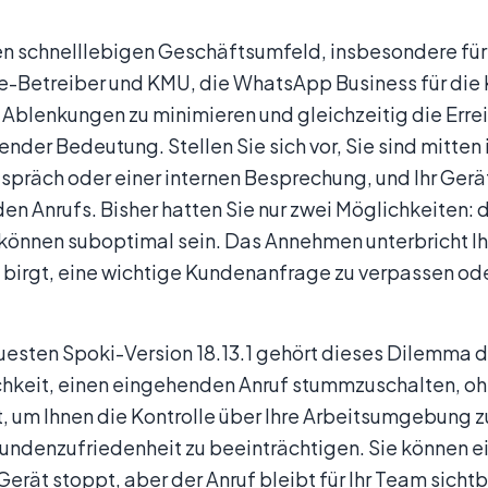
en schnelllebigen Geschäftsumfeld, insbesondere fü
Betreiber und KMU, die WhatsApp Business für die 
 Ablenkungen zu minimieren und gleichzeitig die Erre
nder Bedeutung. Stellen Sie sich vor, Sie sind mitten
präch oder einer internen Besprechung, und Ihr Gerät
n Anrufs. Bisher hatten Sie nur zwei Möglichkeiten:
können suboptimal sein. Das Annehmen unterbricht Ih
 birgt, eine wichtige Kundenanfrage zu verpassen ode
uesten Spoki-Version 18.13.1 gehört dieses Dilemma d
chkeit, einen eingehenden Anruf stummzuschalten, oh
, um Ihnen die Kontrolle über Ihre Arbeitsumgebung z
undenzufriedenheit zu beeinträchtigen. Sie können ei
Gerät stoppt, aber der Anruf bleibt für Ihr Team sicht