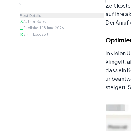
Zeit kost
auf Ihre a
Post Details
Der Anruf 
Author
:
Spoki
Published
:
18 June 2026
8
min Lesezeit
Optimie
In vielen
klingelt, 
dass ein K
unbeantwo
steigert. 