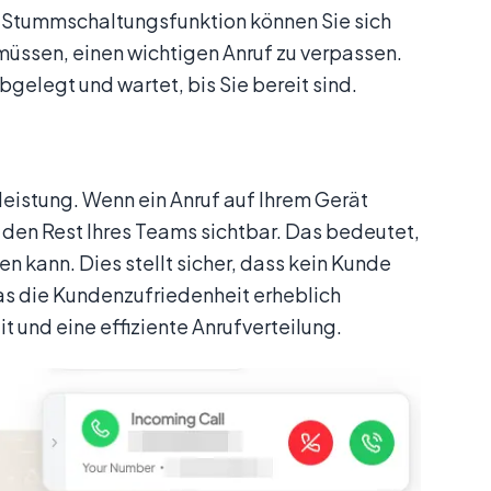
r Stummschaltungsfunktion können Sie sich
müssen, einen wichtigen Anruf zu verpassen.
gelegt und wartet, bis Sie bereit sind.
eistung. Wenn ein Anruf auf Ihrem Gerät
ür den Rest Ihres Teams sichtbar. Das bedeutet,
n kann. Dies stellt sicher, dass kein Kunde
as die Kundenzufriedenheit erheblich
 und eine effiziente Anrufverteilung.