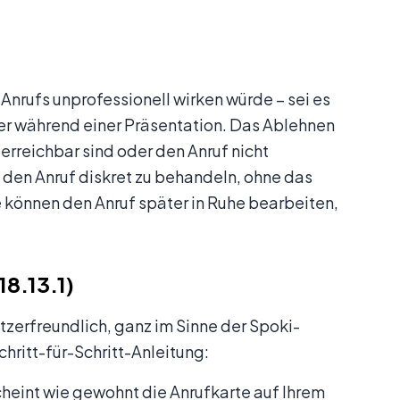
 Anrufs unprofessionell wirken würde – sei es
er während einer Präsentation. Das Ablehnen
erreichbar sind oder den Anruf nicht
 den Anruf diskret zu behandeln, ohne das
e können den Anruf später in Ruhe bearbeiten,
18.13.1)
tzerfreundlich, ganz im Sinne der Spoki-
hritt-für-Schritt-Anleitung:
cheint wie gewohnt die Anrufkarte auf Ihrem