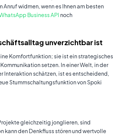
dem Anruf widmen, wenn es Ihnen am besten
WhatsApp Business API
noch
häftsalltag unverzichtbar ist
ine Komfortfunktion; sie ist ein strategisches
ommunikation setzen. In einer Welt, in der
 Interaktion schätzen, ist es entscheidend,
 neue Stummschaltungsfunktion von Spoki
ojekte gleichzeitig jonglieren, sind
on kann den Denkfluss stören und wertvolle