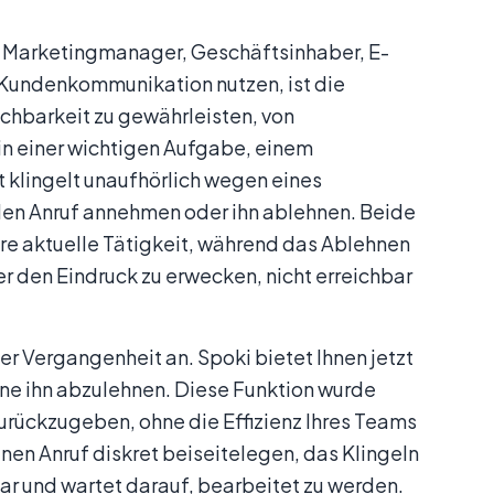
r Marketingmanager, Geschäftsinhaber, E-
Kundenkommunikation nutzen, ist die
ichbarkeit zu gewährleisten, von
 in einer wichtigen Aufgabe, einem
 klingelt unaufhörlich wegen eines
 den Anruf annehmen oder ihn ablehnen. Beide
re aktuelle Tätigkeit, während das Ablehnen
r den Eindruck zu erwecken, nicht erreichbar
er Vergangenheit an. Spoki bietet Ihnen jetzt
ne ihn abzulehnen. Diese Funktion wurde
urückzugeben, ohne die Effizienz Ihres Teams
nen Anruf diskret beiseitelegen, das Klingeln
bar und wartet darauf, bearbeitet zu werden.