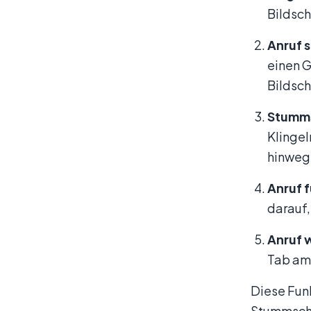
Bildsch
Anruf 
einen G
Bildsch
Stumms
Klingel
hinweg 
Anruf f
darauf,
Anruf 
Tab am 
Diese Fun
Stummschal