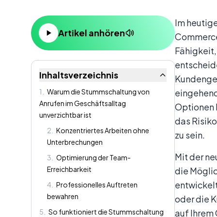
Inhalt
Im heutig
Artikel anhören
Commerce-
Fähigkeit,
entscheide
Inhaltsverzeichnis
Kundenges
1
.
Warum die Stummschaltung von
eingehende
Anrufen im Geschäftsalltag
Optionen 
unverzichtbar ist
das Risiko
2
.
Konzentriertes Arbeiten ohne
zu sein.
Unterbrechungen
Mit der ne
3
.
Optimierung der Team-
Erreichbarkeit
die Mögli
entwickelt
4
.
Professionelles Auftreten
bewahren
oder die K
5
.
So funktioniert die Stummschaltung
auf Ihrem 