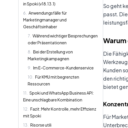
in Spoki (v18.13.1)
So geht ke
6
.
Anwendungsfälle für
passt. Die
Marketingmanager und
leistungsf
Geschäftsinhaber
7
.
Während wichtiger Besprechungen
Warum d
oder Präsentationen
8
.
Bei der Erstellung von
Die Fähigk
Marketingkampagnen
Werkzeug f
9
.
Im E-Commerce-Kundenservice
Kunden sof
10
.
Für KMU mit begrenzten
den richt
Ressourcen
bietet gen
11
.
Spoki und WhatsApp Business API:
Eine unschlagbare Kombination
Konzentr
12
.
Fazit: Mehr Kontrolle, mehr Effizienz
mit Spoki
Für Market
Unterbrech
13
.
Risorse utili