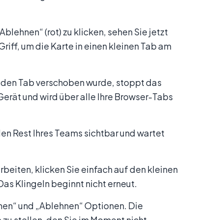
blehnen“ (rot) zu klicken, sehen Sie jetzt
Griff, um die Karte in einen kleinen Tab am
n den Tab verschoben wurde, stoppt das
 Gerät und wird über alle Ihre Browser-Tabs
den Rest Ihres Teams sichtbar und wartet
rbeiten, klicken Sie einfach auf den kleinen
as Klingeln beginnt nicht erneut.
men“ und „Ablehnen“ Optionen. Die
 zu stellen, den Sie im Moment nicht