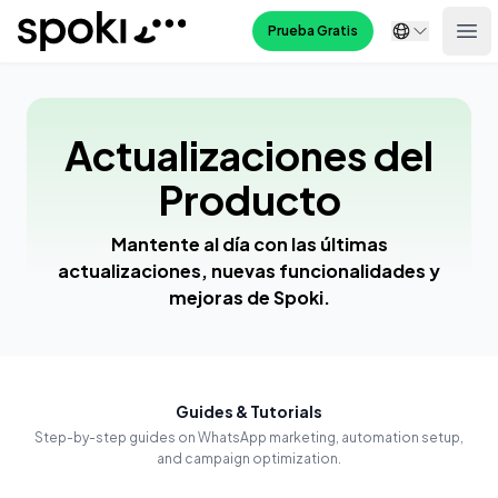
Spoki
Prueba Gratis
Ope
Actualizaciones del
Producto
Mantente al día con las últimas
actualizaciones, nuevas funcionalidades y
mejoras de Spoki.
Guides & Tutorials
Step-by-step guides on WhatsApp marketing, automation setup,
and campaign optimization.