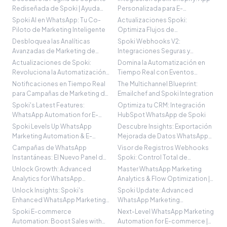
Rediseñada de Spoki | Ayuda
Personalizada para E-
Rápida
commerce
Spoki AI en WhatsApp: Tu Co-
Actualizaciones Spoki:
Piloto de Marketing Inteligente
Optimiza Flujos de
Automatización WhatsApp
Desbloquea las Analíticas
Spoki Webhooks V2:
Business
Avanzadas de Marketing de
Integraciones Seguras y
WhatsApp de Spoki
Observables
Actualizaciones de Spoki:
Domina la Automatización en
Revoluciona la Automatización
Tiempo Real con Eventos
en WhatsApp
Webhook de Spoki
Notificaciones en Tiempo Real
The Multichannel Blueprint:
para Campañas de Marketing de
Emailchef and Spoki Integration
WhatsApp
Spoki's Latest Features:
Optimiza tu CRM: Integración
WhatsApp Automation for E-
HubSpot WhatsApp de Spoki
commerce
Spoki Levels Up WhatsApp
Descubre Insights: Exportación
Marketing Automation & E-
Mejorada de Datos WhatsApp
commerce Tools
Spoki
Campañas de WhatsApp
Visor de Registros Webhooks
Instantáneas: El Nuevo Panel de
Spoki: Control Total de
Spoki
Integraciones
Unlock Growth: Advanced
Master WhatsApp Marketing
Analytics for WhatsApp
Analytics & Flow Optimization |
Marketing | Spoki
Spoki
Unlock Insights: Spoki's
Spoki Update: Advanced
Enhanced WhatsApp Marketing
WhatsApp Marketing
Analytics
Automation & Analytics
Spoki E-commerce
Next-Level WhatsApp Marketing
Automation: Boost Sales with
Automation for E-commerce |