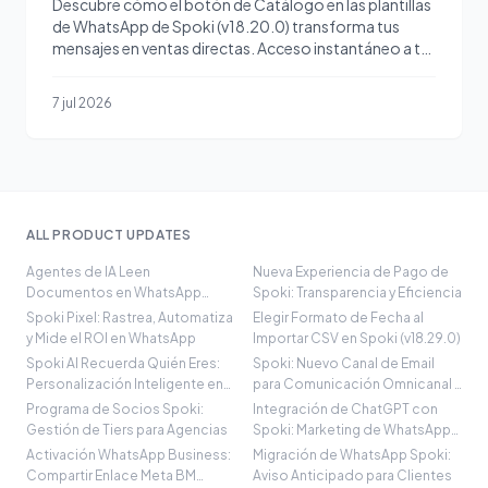
Descubre cómo el botón de Catálogo en las plantillas
de WhatsApp de Spoki (v18.20.0) transforma tus
mensajes en ventas directas. Acceso instantáneo a tu
catálog
7 jul 2026
ALL PRODUCT UPDATES
Agentes de IA Leen
Nueva Experiencia de Pago de
Documentos en WhatsApp
Spoki: Transparencia y Eficiencia
(v19.3.0) | Spoki
Spoki Pixel: Rastrea, Automatiza
Elegir Formato de Fecha al
y Mide el ROI en WhatsApp
Importar CSV en Spoki (v18.29.0)
Spoki AI Recuerda Quién Eres:
Spoki: Nuevo Canal de Email
Personalización Inteligente en
para Comunicación Omnicanal y
What
Automat
Programa de Socios Spoki:
Integración de ChatGPT con
Gestión de Tiers para Agencias
Spoki: Marketing de WhatsApp
con IA
Activación WhatsApp Business:
Migración de WhatsApp Spoki:
Compartir Enlace Meta BM
Aviso Anticipado para Clientes