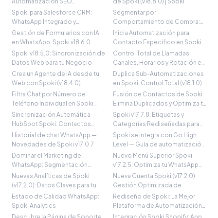
Automatización SEO
de Spoki (v18.8.0) | Spoki
Optimizada
Spoki para Salesforce CRM:
Segmentar por
WhatsApp Integrado y
Comportamiento de Compra:
Optimizado
Spoki v18.6.0
Gestión de Formularios con IA
Inicia Automatización para
en WhatsApp: Spoki v18.6.0
Contacto Específico en Spoki
(v18.6.0)
Spoki v18.5.0: Sincronización de
Control Total de Llamadas:
Datos Web para tu Negocio
Canales, Horarios y Rotación en
Spoki
Crea un Agente de IA desde tu
Duplica Sub-Automatizaciones
Web con Spoki (v18.4.0)
en Spoki: Control Total (v18.1.0)
Filtra Chat por Número de
Fusión de Contactos de Spoki:
Teléfono Individual en Spoki
Elimina Duplicados y Optimiza tu
(v17.9.1)
CR
Sincronización Automática
Spoki v17.7.8: Etiquetas y
HubSpot Spoki: Contactos
Categorías Rediseñadas para
Siempre Actual
WhatsApp
Historial de chat WhatsApp —
Spoki se integra con Go High
Novedades de Spoki v17.0.7
Level — Guía de automatización
de WhatsApp
Dominar el Marketing de
Nuevo Menú Superior Spoki
WhatsApp: Segmentación
v17.2.5: Optimiza tu WhatsApp
Precisa con Spoki
Business
Nuevas Analíticas de Spoki
Nueva Cuenta Spoki (v17.2.0):
(v17.2.0): Datos Claves para tu
Gestión Optimizada de
Negoci
WhatsApp Busi
Estado de Calidad WhatsApp:
Rediseño de Spoki: La Mejor
Spoki Analytics
Plataforma de Automatización
WhatsApp
Descubre la Página de Soporte
Integración Spoki Shopify: App