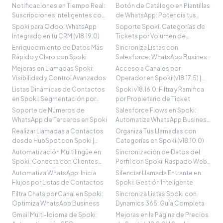
(v18.21.11
Notificaciones en Tiempo Real:
Botón de Catálogo en Plantillas
Suscripciones Inteligentes con
de WhatsApp: Potencia tus
Spo
Ventas
Spoki para Odoo: WhatsApp
Soporte Spoki: Categorías de
Integrado en tu CRM (v18.19.0)
Tickets por Volumen de
Conversacione
Enriquecimiento de Datos Más
Sincroniza Listas con
Rápido y Claro con Spoki
Salesforce: WhatsApp Business
y CRM Alinead
Mejoras en Llamadas Spoki:
Acceso a Canales por
Visibilidad y Control Avanzados
Operador en Spoki (v18.17.5) |
Spoki
Listas Dinámicas de Contactos
Spoki v18.16.0: Filtra y Ramifica
en Spoki: Segmentación por
por Propietario de Ticket
Chat
Soporte de Números de
Salesforce Flows en Spoki:
WhatsApp de Terceros en Spoki
Automatiza WhatsApp Business
y CRM
Realizar Llamadas a Contactos
Organiza Tus Llamadas con
desde HubSpot con Spoki |
Categorías en Spoki (v18.10.0)
Guía SEO
Automatización Multilingüe en
Sincronización de Datos del
Spoki: Conecta con Clientes
Perfil con Spoki: Raspado Web
Globale
(v18.9.
Automatiza WhatsApp: Inicia
Silenciar Llamada Entrante en
Flujos por Listas de Contactos
Spoki: Gestión Inteligente
Filtra Chats por Canal en Spoki:
Sincroniza Listas Spoki con
Optimiza WhatsApp Business
Dynamics 365: Guía Completa
Gmail Multi-Idioma de Spoki:
Mejoras en la Página de Precios