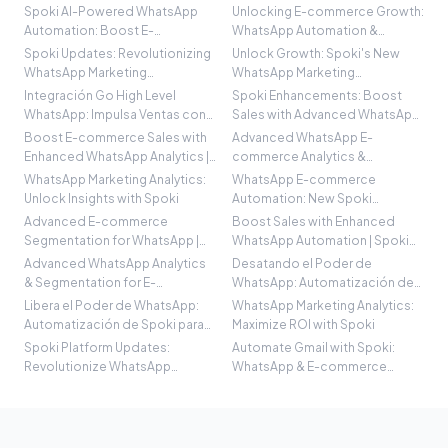
WhatsApp
Spoki
Spoki AI-Powered WhatsApp
Unlocking E-commerce Growth:
Automation: Boost E-
WhatsApp Automation &
commerce Sales
Analytics
Spoki Updates: Revolutionizing
Unlock Growth: Spoki's New
WhatsApp Marketing
WhatsApp Marketing
Automation
Automation Updates
Integración Go High Level
Spoki Enhancements: Boost
WhatsApp: Impulsa Ventas con
Sales with Advanced WhatsApp
Spoki
Automation
Boost E-commerce Sales with
Advanced WhatsApp E-
Enhanced WhatsApp Analytics |
commerce Analytics &
Spoki
Segmentation | Spoki
WhatsApp Marketing Analytics:
WhatsApp E-commerce
Unlock Insights with Spoki
Automation: New Spoki
Features
Advanced E-commerce
Boost Sales with Enhanced
Segmentation for WhatsApp |
WhatsApp Automation | Spoki
Spoki
Features
Advanced WhatsApp Analytics
Desatando el Poder de
& Segmentation for E-
WhatsApp: Automatización de
commerce | Spoki
Spoki para E-commerce
Libera el Poder de WhatsApp:
WhatsApp Marketing Analytics:
Automatización de Spoki para
Maximize ROI with Spoki
E-commerce
Spoki Platform Updates:
Automate Gmail with Spoki:
Revolutionize WhatsApp
WhatsApp & E-commerce
Automation
Workflow Guide