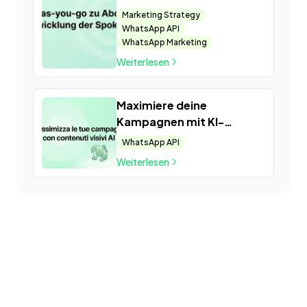
Entwicklung der Spoki-
Marketing Strategy
Preise
WhatsApp API
WhatsApp Marketing
Weiterlesen
Maximiere deine
Kampagnen mit KI-
Visualisierungen
WhatsApp API
Weiterlesen