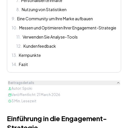
7
.
Personalisierte Inhalte
8
.
Nutzung von Statistiken
9
.
Eine Community um Ihre Marke aufbauen
10
.
Messen und Optimieren Ihrer Engagement-Strategie
11
.
Verwenden Sie Analyse-Tools
12
.
Kundenfeedback
13
.
Kernpunkte
14
.
Fazit
Beitragsdetails
Autor
:
Spoki
Veröffentlicht
:
21 March 2026
3
Min. Lesezeit
Inhalt
Einführung in die Engagement-
Strategie