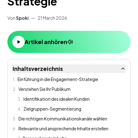
Strategie
Von
Spoki
—
21 March 2026
Artikel anhören
Inhaltsverzeichnis
1
.
Einführung in die Engagement-Strategie
2
.
Verstehen Sie Ihr Publikum
3
.
Identifikation des idealen Kunden
4
.
Zielgruppen-Segmentierung
5
.
Die richtigen Kommunikationskanäle wählen
6
.
Relevante und ansprechende Inhalte erstellen