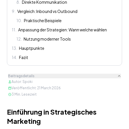
8
.
Direkte Kommunikation
9
.
Vergleich: Inbound vs Outbound
10
.
Praktische Beispiele
11
.
Anpassung der Strategien: Wann welche wählen
12
.
Nutzung moderner Tools
13
.
Hauptpunkte
14
.
Fazit
Beitragsdetails
Autor
:
Spoki
Veröffentlicht
:
21 March 2026
3
Min. Lesezeit
Inhalt
Einführung in Strategisches
Marketing