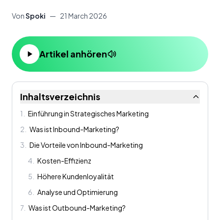
Von
Spoki
—
21 March 2026
Artikel anhören
Inhaltsverzeichnis
1
.
Einführung in Strategisches Marketing
2
.
Was ist Inbound-Marketing?
3
.
Die Vorteile von Inbound-Marketing
4
.
Kosten-Effizienz
5
.
Höhere Kundenloyalität
6
.
Analyse und Optimierung
7
.
Was ist Outbound-Marketing?