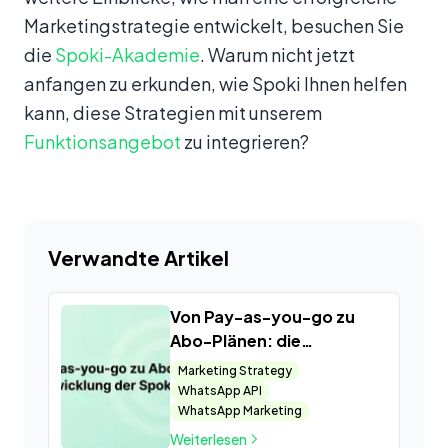
Marketingstrategie entwickelt, besuchen Sie
die
Spoki-Akademie
. Warum nicht jetzt
anfangen zu erkunden, wie Spoki Ihnen helfen
kann, diese Strategien mit unserem
Funktionsangebot
zu integrieren?
Verwandte Artikel
Von Pay-as-you-go zu
Abo-Plänen: die
Entwicklung der Spoki-
Marketing Strategy
Preise
WhatsApp API
WhatsApp Marketing
Weiterlesen