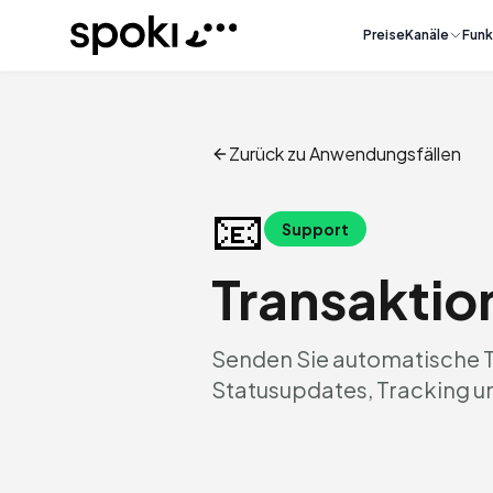
Spoki
Preise
Kanäle
Funk
Zurück zu Anwendungsfällen
📧
Support
Transaktio
Senden Sie automatische T
Statusupdates, Tracking 