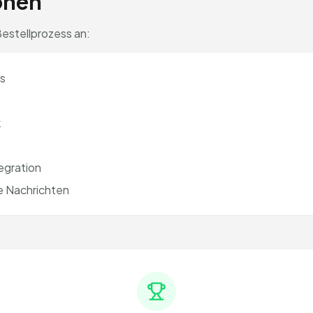
onen
Bestellprozess an:
s
k
gration
e Nachrichten