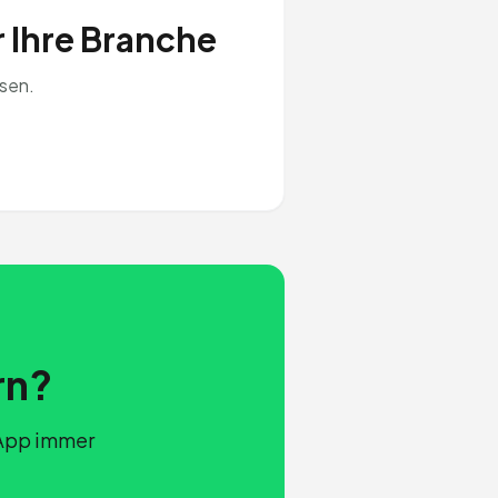
r Ihre Branche
sen.
rn?
sApp immer