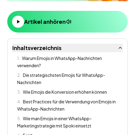
Artikel anhören
Inhaltsverzeichnis
1
.
Warum Emojis in WhatsApp-Nachrichten
verwenden?
2
.
Die strategischsten Emojis für WhatsApp-
Nachrichten
3
.
Wie Emojis die Konversion erhöhen können
4
.
Best Practices für die Verwendung von Emojis in
WhatsApp-Nachrichten
5
.
Wie man Emojis in einer WhatsApp-
Marketingstrategie mit Spoki einsetzt