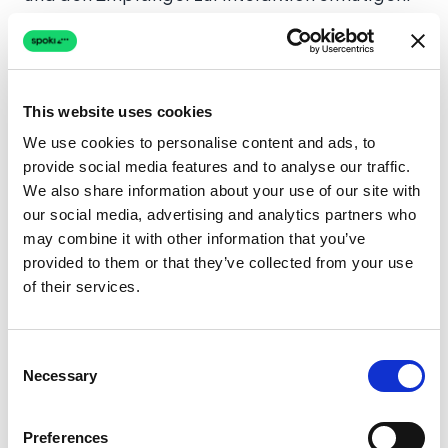
So funktioniert es:
1.
Nachrichten persönlicher gestalten
This website uses cookies
Emojis helfen, die wahrgenommene Distanz
We use cookies to personalise content and ads, to
provide social media features and to analyse our traffic.
zwischen Sender und Empfänger zu verringern,
We also share information about your use of our site with
wodurch die Kommunikation weniger formell
our social media, advertising and analytics partners who
und persönlicher wird. Kunden fühlen sich
may combine it with other information that you’ve
wohler, auf Nachrichten zu antworten, die nicht
provided to them or that they’ve collected from your use
generisch oder kalt wirken.
of their services.
2.
Lesbarkeit erleichtern
Consent
Necessary
Selection
Emojis lockern den Text auf und machen
Nachrichten visuell interessanter, was den
Preferences