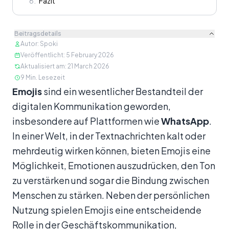
6
.
Fazit
Beitragsdetails
Autor
:
Spoki
Veröffentlicht
:
5 February 2026
Aktualisiert am
:
21 March 2026
9
Min. Lesezeit
Inhalt
Emojis
sind ein wesentlicher Bestandteil der
digitalen Kommunikation geworden,
insbesondere auf Plattformen wie
WhatsApp
.
In einer Welt, in der Textnachrichten kalt oder
mehrdeutig wirken können, bieten Emojis eine
Möglichkeit, Emotionen auszudrücken, den Ton
zu verstärken und sogar die Bindung zwischen
Menschen zu stärken. Neben der persönlichen
Nutzung spielen Emojis eine entscheidende
Rolle in der Geschäftskommunikation,