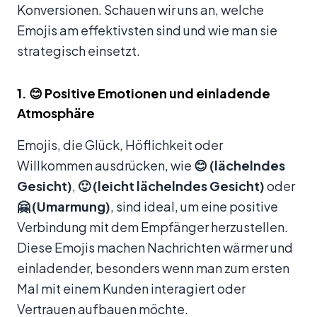
Konversionen. Schauen wir uns an, welche
Emojis am effektivsten sind und wie man sie
strategisch einsetzt.
1. 😊 Positive Emotionen und einladende
Atmosphäre
Emojis, die Glück, Höflichkeit oder
Willkommen ausdrücken, wie
😊 (lächelndes
Gesicht)
,
🙂 (leicht lächelndes Gesicht)
oder
🤗 (Umarmung)
, sind ideal, um eine positive
Verbindung mit dem Empfänger herzustellen.
Diese Emojis machen Nachrichten wärmer und
einladender, besonders wenn man zum ersten
Mal mit einem Kunden interagiert oder
Vertrauen aufbauen möchte.