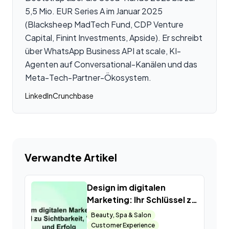
5,5 Mio. EUR Series A im Januar 2025
(Blacksheep MadTech Fund, CDP Venture
Capital, Finint Investments, Apside). Er schreibt
über WhatsApp Business API at scale, KI-
Agenten auf Conversational-Kanälen und das
Meta-Tech-Partner-Ökosystem.
LinkedIn
Crunchbase
Verwandte Artikel
Design im digitalen
Marketing: Ihr Schlüssel zu
Sichtbarkeit, Vertrauen
Beauty, Spa & Salon
und Erfolg
Customer Experience