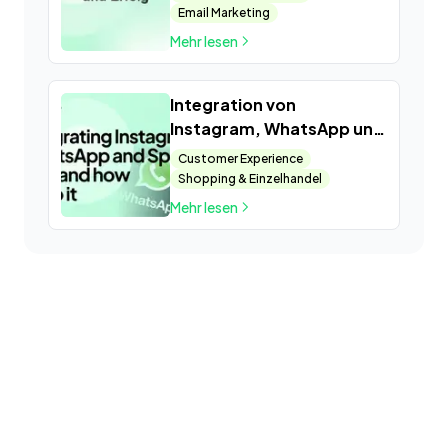
Email Marketing
Mehr lesen
Integration von
Instagram, WhatsApp und
Spoki: Warum und wie?
Customer Experience
Shopping & Einzelhandel
Mehr lesen