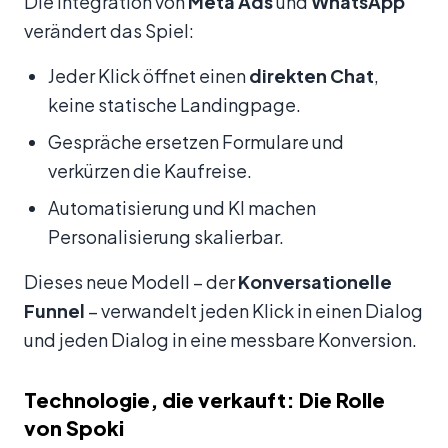
Die Integration von
Meta Ads
und
WhatsApp
verändert das Spiel:
Jeder Klick öffnet einen
direkten Chat
,
keine statische Landingpage.
Gespräche ersetzen Formulare und
verkürzen die Kaufreise.
Automatisierung und KI machen
Personalisierung skalierbar.
Dieses neue Modell – der
Konversationelle
Funnel
– verwandelt jeden Klick in einen Dialog
und jeden Dialog in eine messbare Konversion.
Technologie, die verkauft: Die Rolle
von Spoki