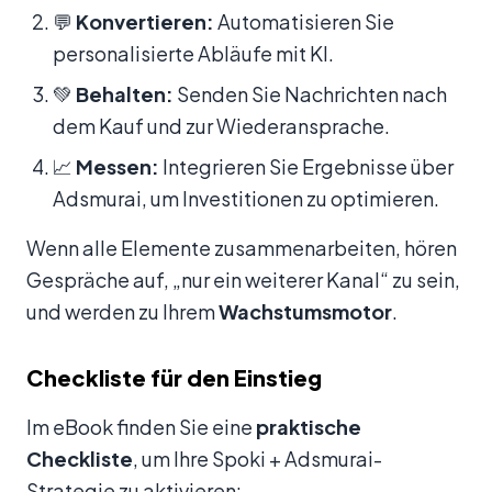
💬
Konvertieren:
Automatisieren Sie
personalisierte Abläufe mit KI.
💚
Behalten:
Senden Sie Nachrichten nach
dem Kauf und zur Wiederansprache.
📈
Messen:
Integrieren Sie Ergebnisse über
Adsmurai, um Investitionen zu optimieren.
Wenn alle Elemente zusammenarbeiten, hören
Gespräche auf, „nur ein weiterer Kanal“ zu sein,
und werden zu Ihrem
Wachstumsmotor
.
Checkliste für den Einstieg
Im eBook finden Sie eine
praktische
Checkliste
, um Ihre Spoki + Adsmurai-
Strategie zu aktivieren: