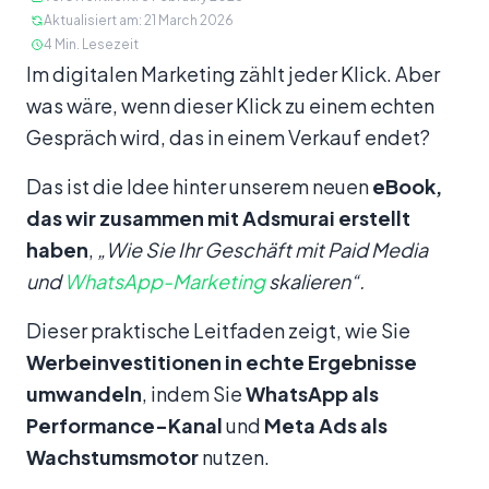
Aktualisiert am
:
21 March 2026
4
Min. Lesezeit
Inhalt
Im digitalen Marketing zählt jeder Klick. Aber
was wäre, wenn dieser Klick zu einem echten
Gespräch wird, das in einem Verkauf endet?
Das ist die Idee hinter unserem neuen
eBook,
das wir zusammen mit Adsmurai erstellt
haben
,
„Wie Sie Ihr Geschäft mit Paid Media
und
WhatsApp-Marketing
skalieren“.
Dieser praktische Leitfaden zeigt, wie Sie
Werbeinvestitionen in echte Ergebnisse
umwandeln
, indem Sie
WhatsApp als
Performance-Kanal
und
Meta Ads als
Wachstumsmotor
nutzen.