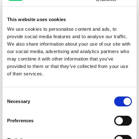
LinkedIn
Crunchbase
This website uses cookies
We use cookies to personalise content and ads, to
provide social media features and to analyse our traffic.
Verwandte Artikel
We also share information about your use of our site with
our social media, advertising and analytics partners who
WhatsApp-
may combine it with other information that you’ve
Kundenservice-Team
provided to them or that they’ve collected from your use
aufbauen: Rollen, Routing
of their services.
AI & Automation
und Best Practices
Customer Experience
Shopping & Einzelhandel
Mehr lesen
Consent
Necessary
Selection
Erstellen Sie einen Santa-
Preferences
Bot in unter 10 Minuten:
Feiertagsautomatisierung
Customer Experience
zur Steigerung von
PrestaShop