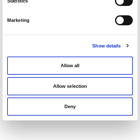
Statistics
Umsatz und Support
Seasonal Campaign
Mehr lesen
Marketing
Show details
Allow all
Allow selection
Deny