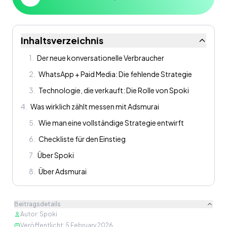
Inhaltsverzeichnis
1
.
Der neue konversationelle Verbraucher
2
.
WhatsApp + Paid Media: Die fehlende Strategie
3
.
Technologie, die verkauft: Die Rolle von Spoki
4
.
Was wirklich zählt messen mit Adsmurai
5
.
Wie man eine vollständige Strategie entwirft
6
.
Checkliste für den Einstieg
7
.
Über Spoki
8
.
Über Adsmurai
Beitragsdetails
Autor
:
Spoki
Veröffentlicht
:
5 February 2026