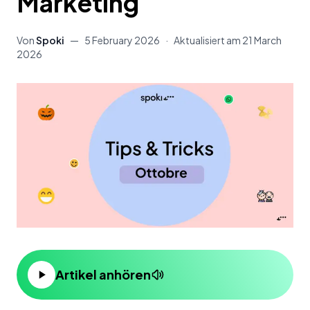
Marketing
Von
Spoki
—
5 February 2026
·
Aktualisiert am
21 March
2026
Artikel anhören