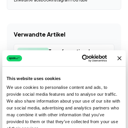
Verwandte Artikel
Transformation der
Reisebranche mit RCS: Ein
AI & Automation
Customer Experience
Hotel & Unterkunft
This website uses cookies
Mehr lesen
We use cookies to personalise content and ads, to
provide social media features and to analyse our traffic.
We also share information about your use of our site with
September: 5 Tipps für Ihr
our social media, advertising and analytics partners who
Marketing auf WhatsApp
may combine it with other information that you’ve
Seasonal Campaign
provided to them or that they’ve collected from your use
Shopping & Einzelhandel