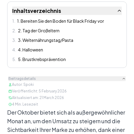
Inhaltsverzeichnis
1
.
1. Bereiten Sie den Boden für Black Friday vor
2
.
2. Tag der Großeltern
3
.
3. Welternährungstag/Pasta
4
.
4. Halloween
5
.
5. Brustkrebsprävention
Beitragsdetails
Autor
:
Spoki
Veröffentlicht
:
5 February 2026
Aktualisiert am
:
21 March 2026
4
Min. Lesezeit
Inhalt
Der Oktober bietet sich als außergewöhnlicher
Monat an, um den Umsatz zu steigern und die
Sichtbarkeit Ihrer Marke zu erhöhen, dank einer