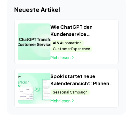
Neueste Artikel
Wie ChatGPT den
Kundenservice
revolutioniert
AI & Automation
Customer Experience
Mehr lesen
Spoki startet neue
Kalenderansicht: Planen
Sie Ihre Kampagnen
Seasonal Campaign
schnell und einfach
Mehr lesen