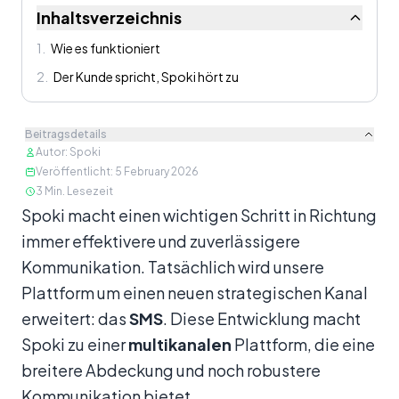
Inhaltsverzeichnis
1
.
Wie es funktioniert
2
.
Der Kunde spricht, Spoki hört zu
Beitragsdetails
Autor
:
Spoki
Veröffentlicht
:
5 February 2026
3
Min. Lesezeit
Inhalt
Spoki macht einen wichtigen Schritt in Richtung
immer effektivere und zuverlässigere
Kommunikation. Tatsächlich wird unsere
Plattform um einen neuen strategischen Kanal
erweitert: das
SMS
. Diese Entwicklung macht
Spoki zu einer
multikanalen
Plattform, die eine
breitere Abdeckung und noch robustere
Kommunikation bietet.