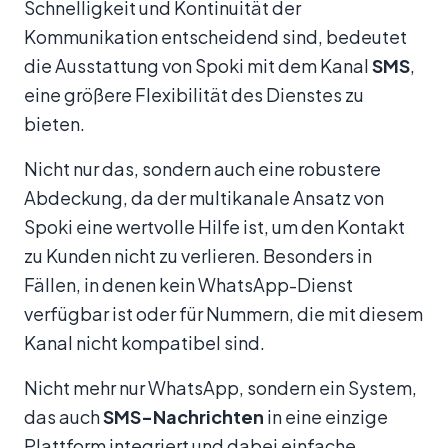
Schnelligkeit und Kontinuität der
Kommunikation entscheidend sind, bedeutet
die Ausstattung von Spoki mit dem Kanal
SMS
,
eine größere Flexibilität des Dienstes zu
bieten.
Nicht nur das, sondern auch eine robustere
Abdeckung, da der multikanale Ansatz von
Spoki eine wertvolle Hilfe ist, um den Kontakt
zu Kunden nicht zu verlieren. Besonders in
Fällen, in denen kein WhatsApp-Dienst
verfügbar ist oder für Nummern, die mit diesem
Kanal nicht kompatibel sind.
Nicht mehr nur WhatsApp, sondern ein System,
das auch
SMS-Nachrichten
in eine einzige
Plattform integriert und dabei einfache