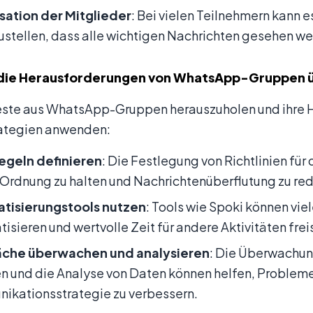
sation der Mitglieder
: Bei vielen Teilnehmern kann e
ustellen, dass alle wichtigen Nachrichten gesehen w
die Herausforderungen von WhatsApp-Gruppen 
ste aus WhatsApp-Gruppen herauszuholen und ihre H
rategien anwenden:
Regeln definieren
: Die Festlegung von Richtlinien f
 Ordnung zu halten und Nachrichtenüberflutung zu red
tisierungstools nutzen
: Tools wie Spoki können vi
isieren und wertvolle Zeit für andere Aktivitäten frei
che überwachen und analysieren
: Die Überwachun
 und die Analyse von Daten können helfen, Probleme 
ikationsstrategie zu verbessern.