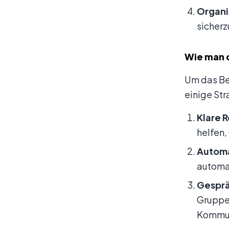
Organi
sicherz
Wie man 
Um das Be
einige St
Klare 
helfen,
Automa
automat
Gesprä
Gruppen
Kommun