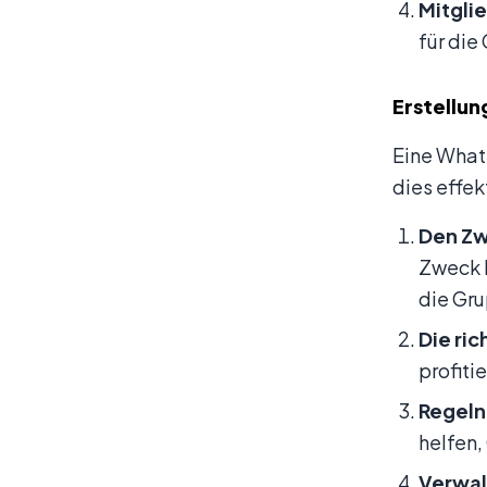
Mitgli
für die
Erstellu
Eine Whats
dies effek
Den Zw
Zweck k
die Gru
Die ric
profiti
Regeln
helfen,
Verwal