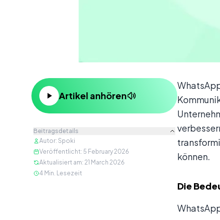
Inhalt
WhatsApp 
Artikel anhören
Kommunika
Unternehm
verbesser
Beitragsdetails
transformi
Autor
:
Spoki
Veröffentlicht
:
5 February 2026
können.
Aktualisiert am
:
21 March 2026
4
Min. Lesezeit
Die Bede
WhatsApp-