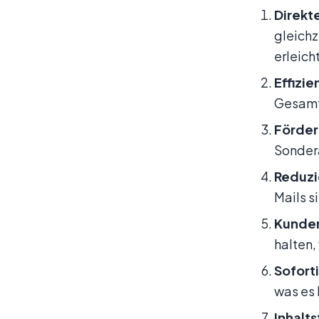
Direkt
gleichz
erleicht
Effizi
Gesamt
Förder
Sondera
Reduzi
Mails s
Kunde
halten,
Sofort
was es 
Inhalt