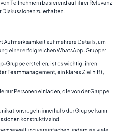
 von Teilnehmern basierend auf ihrer Relevanz
r Diskussionen zu erhalten.
ert Aufmerksamkeit auf mehrere Details, um
tellung einer erfolgreichen WhatsApp-Gruppe:
-Gruppe erstellen, ist es wichtig, ihren
der Teammanagement, ein klares Ziel hilft,
 Sie nur Personen einladen, die von der Gruppe
munikationsregeln innerhalb der Gruppe kann
ssionen konstruktiv sind.
penverwaltung vereinfachen, indem sie viele