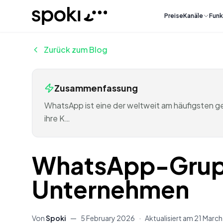
Spoki
Preise
Kanäle
Funk
Zurück zum Blog
Zusammenfassung
WhatsApp ist eine der weltweit am häufigsten 
ihre K…
WhatsApp-Gruppe
Unternehmen
Von
Spoki
—
5 February 2026
·
Aktualisiert am
21 Marc