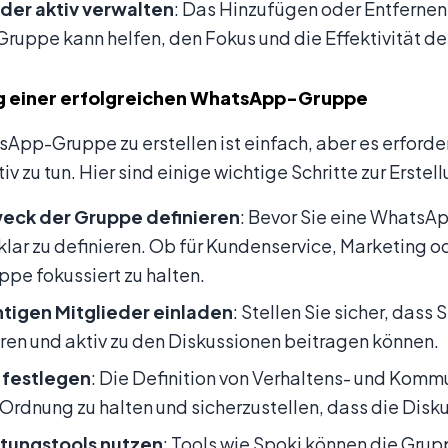
eder aktiv verwalten
: Das Hinzufügen oder Entfernen
 Gruppe kann helfen, den Fokus und die Effektivität de
ng einer erfolgreichen WhatsApp-Gruppe
App-Gruppe zu erstellen ist einfach, aber es erford
tiv zu tun. Hier sind einige wichtige Schritte zur Ers
eck der Gruppe definieren
: Bevor Sie eine WhatsApp
lar zu definieren. Ob für Kundenservice, Marketing o
ppe fokussiert zu halten.
htigen Mitglieder einladen
: Stellen Sie sicher, dass
eren und aktiv zu den Diskussionen beitragen können.
 festlegen
: Die Definition von Verhaltens- und Kom
 Ordnung zu halten und sicherzustellen, dass die Disku
tungstools nutzen
: Tools wie Spoki können die Grup