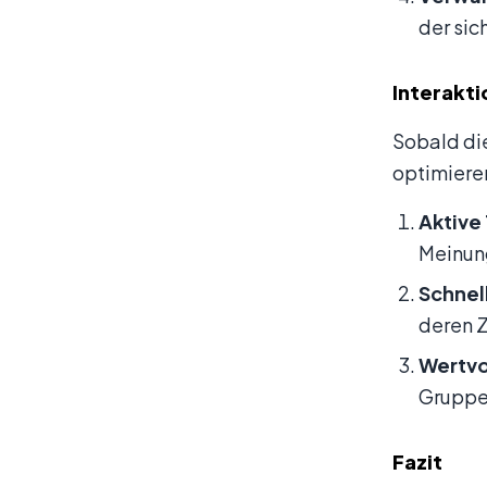
der sic
Interakt
Sobald die
optimieren
Aktive
Meinun
Schnel
deren Z
Wertvol
Gruppe
Fazit