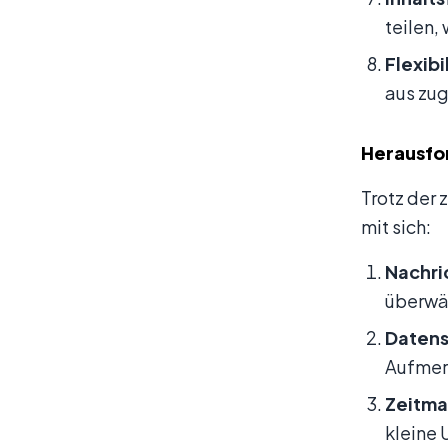
teilen,
Flexibi
aus zug
Herausfo
Trotz der
mit sich:
Nachri
überwäl
Datens
Aufmerk
Zeitm
kleine