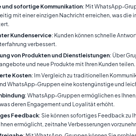
e und sofortige Kommunikation
: Mit WhatsApp-Gru
eitig mit einer einzigen Nachricht erreichen, was die
ert.
enter Kundenservice
: Kunden können schnelle Antwort
erfahrung verbessert.
ung von Produkten und Dienstleistungen
: Über Gr
ngebote und neue Produkte mit Ihren Kunden teilen.
erte Kosten
: Im Vergleich zu traditionellen Kommun
ind WhatsApp-Gruppen eine kostengünstige und leich
nbindung
: WhatsApp-Gruppen ermöglichen es Ihnen, 
 was deren Engagement und Loyalität erhöht.
iges Feedback
: Sie können sofortiges Feedback zu I
Ihnen ermöglicht, zeitnahe Verbesserungen vorzune
sfreigabe
: Mit WhatsApp-Gruppen können Sie proble