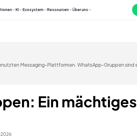
tionen
KI
Ecosystem
Ressourcen
Über uns
genutzten Messaging-Plattformen. WhatsApp-Gruppen sind ei
n: Ein mächtiges 
h 2026