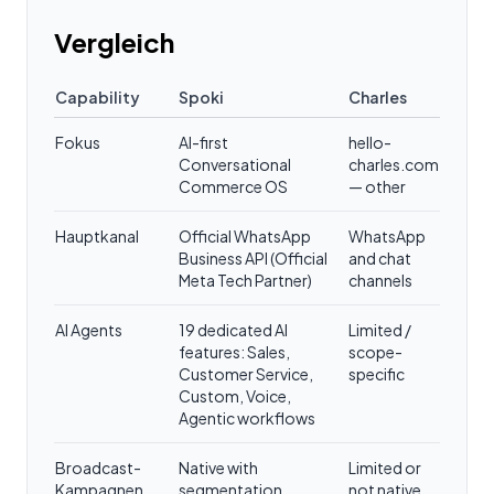
Vergleich
Capability
Spoki
Charles
Fokus
AI-first
hello-
Conversational
charles.com
Commerce OS
— other
Hauptkanal
Official WhatsApp
WhatsApp
Business API (Official
and chat
Meta Tech Partner)
channels
AI Agents
19 dedicated AI
Limited /
features: Sales,
scope-
Customer Service,
specific
Custom, Voice,
Agentic workflows
Broadcast-
Native with
Limited or
Kampagnen
segmentation,
not native