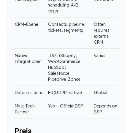
scheduling, A/B
tests
CRM-Ebene
Contacts, pipeline,
Often
tickets, segments
requires
external
CRM
Native
100+ (Shopify,
Varies
Integrationen
WooCommerce,
HubSpot,
Salesforce,
Pipedrive, Zoho)
Datenresidenz
EU (GDPR-native)
Global
Meta Tech
Yes — Official BSP
Depends on
Partner
BSP
Preis