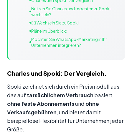
Charles und Spoki: Der Vergleich.
Nutzen Sie Charles und möchten zu Spoki
wechseln?
👉🏻 Wechseln Sie zu Spoki
Pläne im Überblick:
Möchten Sie WhatsApp-Marketing in Ihr
Unternehmen integrieren?
Charles und Spoki: Der Vergleich.
Spoki zeichnet sich durch ein Preismodell aus,
das auf
tatsächlichem Verbrauch
basiert,
ohne feste Abonnements
und
ohne
Verkaufsgebühren
, und bietet damit
beispiellose Flexibilität für Unternehmen jeder
Größe.