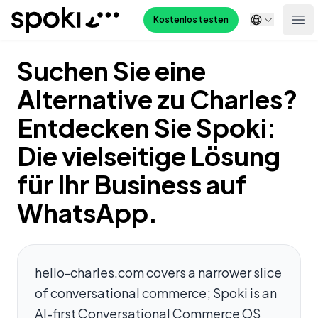
Spoki
Kostenlos testen
Ope
Suchen Sie eine
Alternative zu Charles?
Entdecken Sie Spoki:
Die vielseitige Lösung
für Ihr Business auf
WhatsApp.
hello-charles.com covers a narrower slice
of conversational commerce; Spoki is an
AI-first Conversational Commerce OS