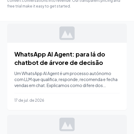
convert conversations into revenue. Our transparent pricing and
free trial make it easy to get started.
WhatsApp AI Agent: para lá do
chatbot de árvore de decisão
Um WhatsApp AI Agent é um processo autónomo
com LLM que qualifica, responde, recomenda e fecha
vendas em chat. Explicamos como difere dos
chatbots de regras.
17 de jul. de 2026