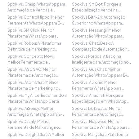
no WhatsApp
Spoki vs. Grasp: WhatsApp para
Spoki vs. SM Bot: Por que a
Automação de Vendas e
Especialização Vence na
Marketing
Automação do WhatsApp
Spoki vs ControlHippo: Melhor
Spoki vs Bitrix24: Automação
Ferramenta WhatsApp para E-
Superior no WhatsApp para
commerce?
Vendas
Spoki vs SM Click: Melhor
Spoki vs. Messangi: Melhor
Plataforma WhatsApp para
Automação WhatsApp para
Negócios Italianos
Vendas?
Spoki vs Robbu: A Plataforma
Spoki vs. Chat2Desk: A
Definitiva de Marketing no
Comparação de Automação no
WhatsApp
WhatsApp
Spoki vs Concepto Movil:
Spoki vs Fortics: A Escolha
Melhor Ferramenta de
Inteligente para Automação no
Automação WhatsApp?
WhatsApp
Spoki vs. ASC SAC: Melhor
Spoki vs. Gus Chat: Melhor
Plataforma de Automação
Automação WhatsApp para E-
WhatsApp no Brasil
commerce?
Spoki vs. AtomChat: Melhor
Spoki vs. Auronix: Melhor
Plataforma de Marketing no
Ferramenta WhatsApp para
WhatsApp para Vendas
LATAM e Espanha
Spoki vs. My Alice: Escolhendo a
Spoki vs. Ahachat: Por que a
Plataforma WhatsApp Certa
Especialização em WhatsApp
Vence no E-commerce
Spoki vs. AiSensy: Melhor
Spoki vs BotSpace: Melhor
Automação WhatsApp para E-
Ferramenta de Automação
commerce?
WhatsApp para Crescimento
Spoki vs Dashly: Melhor
Spoki vs. Helpwise: Melhor
Ferramenta de Marketing no
Ferramenta de WhatsApp para
WhatsApp para Vendas
Vendas em E-commerce?
Spoki vs. DelightChat: A Melhor
Spoki vs Manychat: Plataforma