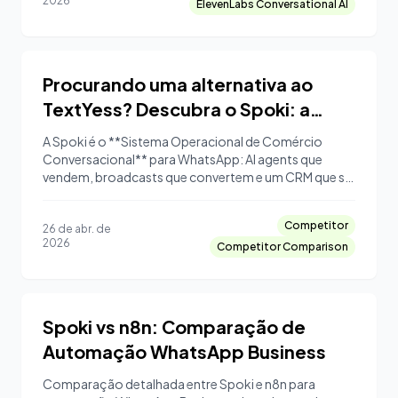
2026
ElevenLabs Conversational AI
Procurando uma alternativa ao
TextYess? Descubra o Spoki: a
solução multifuncional para
A Spoki é o **Sistema Operacional de Comércio
desenvolver seu negócio no
Conversacional** para WhatsApp: AI agents que
vendem, broadcasts que convertem e um CRM que se
WhatsApp.
lembra — sobre infraestrutura **Official Meta
Business Solution Provider (BSP)** com data
Competitor
residency UE. Hoje a Spoki opera **5.000+ negócio
26 de abr. de
2026
Competitor Comparison
Spoki vs n8n: Comparação de
Automação WhatsApp Business
Comparação detalhada entre Spoki e n8n para