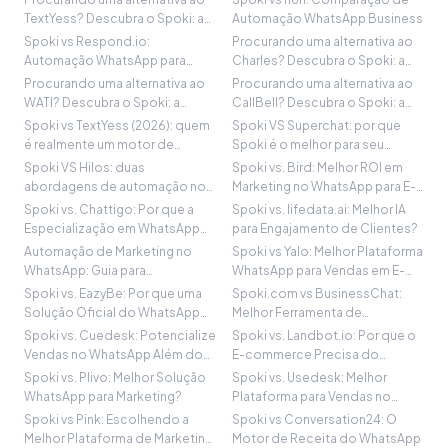
WhatsApp
TextYess? Descubra o Spoki: a
Automação WhatsApp Business
solução multifuncional para
Spoki vs Respond.io:
Procurando uma alternativa ao
desenvolver seu negócio no
Automação WhatsApp para
Charles? Descubra o Spoki: a
WhatsApp.
Vendas E-commerce
solução multifuncional para
Procurando uma alternativa ao
Procurando uma alternativa ao
desenvolver seu negócio no
WATI? Descubra o Spoki: a
CallBell? Descubra o Spoki: a
WhatsApp.
solução multifuncional para
solução multifuncional para
Spoki vs TextYess (2026): quem
Spoki VS Superchat: por que
desenvolver seu negócio no
desenvolver seu negócio no
é realmente um motor de
Spoki é o melhor para seu
WhatsApp
WhatsApp
receita para commerce no
Marketing no WhatsApp
Spoki VS Hilos: duas
Spoki vs. Bird: Melhor ROI em
WhatsApp?
abordagens de automação no
Marketing no WhatsApp para E-
WhatsApp comparadas
commerce
Spoki vs. Chattigo: Por que a
Spoki vs. lifedata.ai: Melhor IA
Especialização em WhatsApp
para Engajamento de Clientes?
Impulsiona Vendas
Automação de Marketing no
Spoki vs Yalo: Melhor Plataforma
WhatsApp: Guia para
WhatsApp para Vendas em E-
Crescimento no E-commerce |
commerce?
Spoki vs. EazyBe: Por que uma
Spoki.com vs BusinessChat:
Spoki
Solução Oficial do WhatsApp
Melhor Ferramenta de
Business é Importante
WhatsApp para a Espanha?
Spoki vs. Cuedesk: Potencialize
Spoki vs. Landbot.io: Por que o
Vendas no WhatsApp Além dos
E-commerce Precisa do
Chatbots
WhatsApp-First
Spoki vs. Plivo: Melhor Solução
Spoki vs. Usedesk: Melhor
WhatsApp para Marketing?
Plataforma para Vendas no
WhatsApp?
Spoki vs Pink: Escolhendo a
Spoki vs Conversation24: O
Melhor Plataforma de Marketing
Motor de Receita do WhatsApp