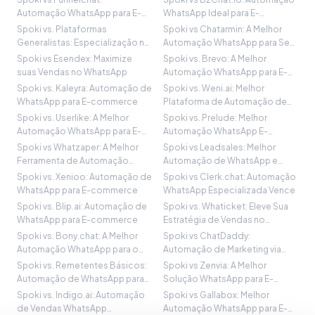
Automação WhatsApp para E-
WhatsApp Ideal para E-
commerce
commerce
Spoki vs. Plataformas
Spoki vs Chatarmin: A Melhor
Generalistas: Especialização no
Automação WhatsApp para Seu
WhatsApp
Negócio
Spoki vs Esendex: Maximize
Spoki vs. Brevo: A Melhor
suas Vendas no WhatsApp
Automação WhatsApp para E-
commerce
Spoki vs. Kaleyra: Automação de
Spoki vs. Weni.ai: Melhor
WhatsApp para E-commerce
Plataforma de Automação de
WhatsApp?
Spoki vs. Userlike: A Melhor
Spoki vs. Prelude: Melhor
Automação WhatsApp para E-
Automação WhatsApp E-
commerce
commerce
Spoki vs Whatzaper: A Melhor
Spoki vs Leadsales: Melhor
Ferramenta de Automação
Automação de WhatsApp e
WhatsApp?
CRM?
Spoki vs. Xenioo: Automação de
Spoki vs Clerk.chat: Automação
WhatsApp para E-commerce
WhatsApp Especializada Vence
Spoki vs. Blip.ai: Automação de
Spoki vs. Whaticket: Eleve Sua
WhatsApp para E-commerce
Estratégia de Vendas no
WhatsApp
Spoki vs. Bony.chat: A Melhor
Spoki vs ChatDaddy:
Automação WhatsApp para o
Automação de Marketing via
Crescimento
WhatsApp
Spoki vs. Remetentes Básicos:
Spoki vs Zenvia: A Melhor
Automação de WhatsApp para
Solução WhatsApp para E-
E-commerce
commerce
Spoki vs. Indigo.ai: Automação
Spoki vs Gallabox: Melhor
de Vendas WhatsApp
Automação WhatsApp para E-