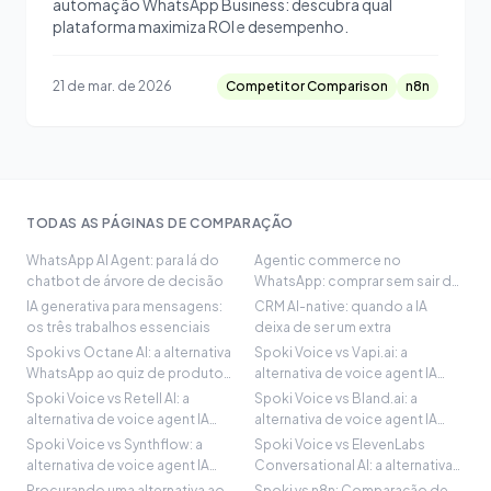
automação WhatsApp Business: descubra qual
plataforma maximiza ROI e desempenho.
21 de mar. de 2026
Competitor Comparison
n8n
TODAS AS PÁGINAS DE COMPARAÇÃO
WhatsApp AI Agent: para lá do
Agentic commerce no
chatbot de árvore de decisão
WhatsApp: comprar sem sair da
conversa
IA generativa para mensagens:
CRM AI-native: quando a IA
os três trabalhos essenciais
deixa de ser um extra
Spoki vs Octane AI: a alternativa
Spoki Voice vs Vapi.ai: a
WhatsApp ao quiz de produto
alternativa de voice agent IA
Shopify
nativa do WhatsApp
Spoki Voice vs Retell AI: a
Spoki Voice vs Bland.ai: a
alternativa de voice agent IA
alternativa de voice agent IA
nativa do WhatsApp
nativa do WhatsApp
Spoki Voice vs Synthflow: a
Spoki Voice vs ElevenLabs
alternativa de voice agent IA
Conversational AI: a alternativa
nativa do WhatsApp
de voice agent IA nativa do
Procurando uma alternativa ao
Spoki vs n8n: Comparação de