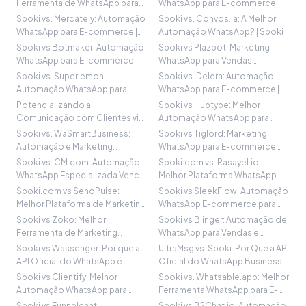
Ferramenta de WhatsApp para
WhatsApp para E-commerce
Crescimento de Vendas?
Spoki vs. Mercately: Automação
Spoki vs. Convos.la: A Melhor
WhatsApp para E-commerce |
Automação WhatsApp? | Spoki
Vendas
Spoki vs Botmaker: Automação
Spoki vs Plazbot: Marketing
WhatsApp para E-commerce
WhatsApp para Vendas
Otimizadas
Spoki vs. Superlemon:
Spoki vs. Delera: Automação
Automação WhatsApp para
WhatsApp para E-commerce | A
Vendas
Melhor Escolha
Potencializando a
Spoki vs Hubtype: Melhor
Comunicação com Clientes via
Automação WhatsApp para
Automação WhatsApp | Spoki
Vendas
Spoki vs. WaSmartBusiness:
Spoki vs Tiglord: Marketing
Automação e Marketing
WhatsApp para E-commerce
WhatsApp
em Portugal
Spoki vs. CM.com: Automação
Spoki.com vs. Rasayel.io:
WhatsApp Especializada Vence
Melhor Plataforma WhatsApp
| Spoki
para E-commerce
Spoki.com vs SendPulse:
Spoki vs SleekFlow: Automação
Melhor Plataforma de Marketing
WhatsApp E-commerce para
WhatsApp
Vendas
Spoki vs Zoko: Melhor
Spoki vs Blinger: Automação de
Ferramenta de Marketing
WhatsApp para Vendas e
WhatsApp E-commerce
Marketing
Spoki vs Wassenger: Por que a
UltraMsg vs. Spoki: Por Que a API
API Oficial do WhatsApp é
Oficial do WhatsApp Business É
Crucial
Crucial
Spoki vs Clientify: Melhor
Spoki vs. Whatsable.app: Melhor
Automação WhatsApp para
Ferramenta WhatsApp para E-
Negócios
commerce?
Spoki vs Funnelchat:
Spoki vs B2Chat.io: Automação