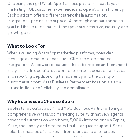
Choosing the right WhatsApp Business platform impacts your
marketing ROI, customer experience, and operational efficiency.
Each platform offers different strengths in automation,
integrations, pricing, and support. A thorough comparison helps
you find the solution that matches your business size, industry, and
growth goals.
What to Look For
When evaluating WhatsApp marketing platforms, consider:
message automation capabilities, CRM and e-commerce
integrations, AI-powered features like auto-replies and sentiment
analysis, multi-operator support for team collaboration, analytics
and reporting depth, pricing transparency, and the quality of
customer support. Meta Business Partner certification is also a
strong indicator of reliability and compliance.
Why Businesses Choose Spoki
Spoki stands out as a certified Meta Business Partner offering a
comprehensive WhatsApp marketing suite. With native AI agents,
advanced automation workflows, 5,000+ integrations via Zapier,
Make, and Pabbly, and dedicated multi-language support, Spoki
helps businesses of all sizes — from startups to enterprises —