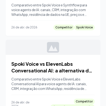
do WhatsApp
Comparativo entre Spoki Voice e Synthflow para
voice agents de IA: canais, CRM, integração com
WhatsApp, residência de dados na UE, preços e
quando escolher cada um.
26 de abr. de 2026
Competitor
Spoki Voice
Spoki Voice vs ElevenLabs
Conversational AI: a alternativa de
voice agent IA nativa do WhatsApp
Comparativo entre Spoki Voice e ElevenLabs
Conversational AI para voice agents de IA: canais,
CRM, integração com WhatsApp, residência de
dados na UE, preços e quando escolher cada um.
Competitor
26 de abr. de