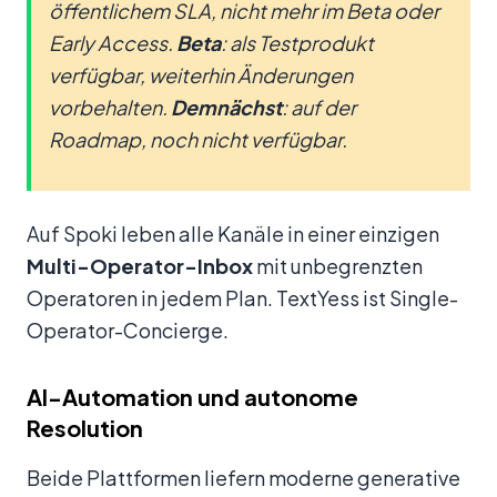
öffentlichem SLA, nicht mehr im Beta oder
Early Access.
Beta
: als Testprodukt
verfügbar, weiterhin Änderungen
vorbehalten.
Demnächst
: auf der
Roadmap, noch nicht verfügbar.
Auf Spoki leben alle Kanäle in einer einzigen
Multi-Operator-Inbox
mit unbegrenzten
Operatoren in jedem Plan. TextYess ist Single-
Operator-Concierge.
AI-Automation und autonome
Resolution
Beide Plattformen liefern moderne generative