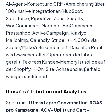
AI-Agent-Kontext und CRM-Anreicherung über
100+ native Integrationen (HubSpot,
Salesforce, Pipedrive, Zoho, Shopify,
WooCommerce, Magento, BigCommerce,
Prestashop, ActiveCampaign, Klaviyo,
Mailchimp, Calendly, Stripe…) + 4.000+ via
Zapier/Make/n8n kombiniert. Dasselbe Profil
wird zwischen allen Operatoren der Inbox
geteilt. TextYess Kunden-Memory ist solide auf
der Shopify-+-On-Site-Achse und außerhalb
weniger strukturiert.
Umsatzattribution und Analytics
Spoki misst
Umsatz pro Conversation
,
ROAS
pro Kampagne
,
AOV-Uplift
und
Cart-