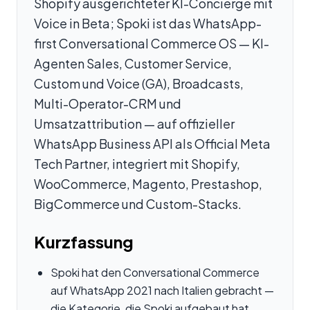
Shopify ausgerichteter KI-Concierge mit
Voice in Beta; Spoki ist das WhatsApp-
first Conversational Commerce OS — KI-
Agenten Sales, Customer Service,
Custom und Voice (GA), Broadcasts,
Multi-Operator-CRM und
Umsatzattribution — auf offizieller
WhatsApp Business API als Official Meta
Tech Partner, integriert mit Shopify,
WooCommerce, Magento, Prestashop,
BigCommerce und Custom-Stacks.
Kurzfassung
Spoki hat den Conversational Commerce
auf WhatsApp 2021 nach Italien gebracht —
die Kategorie, die Spoki aufgebaut hat,