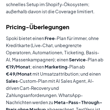
schnelles Setup im Shopify-Ökosystem;
außerhalb davon ist die Coverage limitiert.
Pricing-Überlegungen
Spoki bietet einen
Free
-Plan für immer, ohne
Kreditkarte (Live-Chat, unbegrenzte
Operatoren, Automationen, Ticketing, Basis-
AI, Massenkampagnen); einen
Service
-Plan ab
€19/Monat
; einen
Marketing
-Plan ab
€49/Monat
mit Umsatzattribution; und einen
Sales
-Custom-Plan mit AI Sales Agent, AI-
driven Cart-Recovery und
Zahlungsanforderungen. WhatsApp-
Nachrichten werden zu
Meta-Pass-Through-
Preis ohne Markup
abgerechnet. TextYess ist