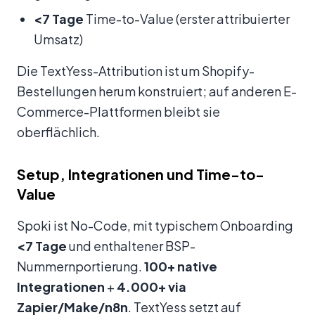
<7 Tage
Time-to-Value (erster attribuierter
Umsatz)
Die TextYess-Attribution ist um Shopify-
Bestellungen herum konstruiert; auf anderen E-
Commerce-Plattformen bleibt sie
oberflächlich.
Setup, Integrationen und Time-to-
Value
Spoki ist No-Code, mit typischem Onboarding
<7 Tage
und enthaltener BSP-
Nummernportierung.
100+ native
Integrationen
+
4.000+ via
Zapier/Make/n8n
. TextYess setzt auf