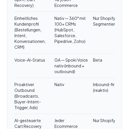
Recovery)
Ecommerce
Einheitliches
Nativ — 360° mit
Nur Shopify-
Kundenprofil
100+ CRMs
Segmentierung
(Bestellungen,
(HubSpot,
Intent,
Salesforce,
Konversationen,
Pipedrive, Zoho)
CRM)
Voice-AI-Status
GA — Spoki Voice
Beta
nativ (inbound +
outbound)
Proaktiver
Nativ
Inbound-first
Outbound
(reaktiv)
(Broadcasts,
Buyer-Intent-
Trigger, Ads)
AI-gesteuerte
Jeder
Nur Shopify
Cart Recovery
Ecommerce