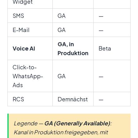
Widget
SMS
GA
—
E-Mail
GA
—
GA, in
Voice AI
Beta
Produktion
Click-to-
WhatsApp-
GA
—
Ads
RCS
Demnächst
—
Legende —
GA (Generally Available)
:
Kanal in Produktion freigegeben, mit