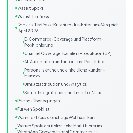
Was ist Spoki
Was ist TextYess
Spoki vs TextYess: Kriterium-für-Kriterium-Vergleich
(April 2026)
E-Commerce-Coverage und Plattform-
Positionierung
Channel Coverage: Kanäle in Produktion (GA)
AI-Automation und autonome Resolution
Personalisierung und einheitliche Kunden-
Memory
Umsatzattribution und Analytics
Setup, Integrationen und Time-to-Value
Pricing-Überlegungen
Für wen Spoki ist
Wann TextYess die richtige Wahl sein kann
Warum Spoki der italienische Marktführer im
WhatsApp Conversational Commerce ist