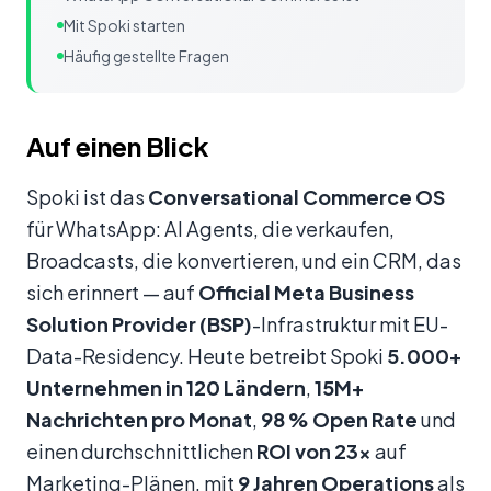
Mit Spoki starten
Häufig gestellte Fragen
Inhalt
Auf einen Blick
Spoki ist das
Conversational Commerce OS
für WhatsApp: AI Agents, die verkaufen,
Broadcasts, die konvertieren, und ein CRM, das
sich erinnert — auf
Official Meta Business
Solution Provider (BSP)
-Infrastruktur mit EU-
Data-Residency. Heute betreibt Spoki
5.000+
Unternehmen in 120 Ländern
,
15M+
Nachrichten pro Monat
,
98 % Open Rate
und
einen durchschnittlichen
ROI von 23×
auf
Marketing-Plänen, mit
9 Jahren Operations
als