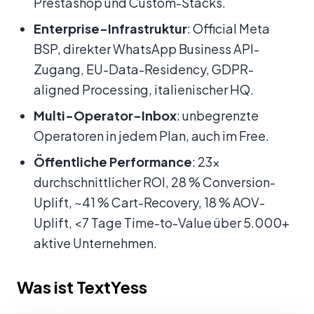
Prestashop und Custom-Stacks.
Enterprise-Infrastruktur
: Official Meta
BSP, direkter WhatsApp Business API-
Zugang, EU-Data-Residency, GDPR-
aligned Processing, italienischer HQ.
Multi-Operator-Inbox
: unbegrenzte
Operatoren in jedem Plan, auch im Free.
Öffentliche Performance
: 23×
durchschnittlicher ROI, 28 % Conversion-
Uplift, ~41 % Cart-Recovery, 18 % AOV-
Uplift, <7 Tage Time-to-Value über 5.000+
aktive Unternehmen.
Was ist TextYess