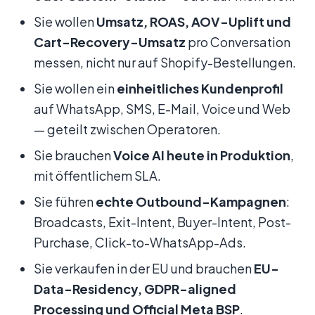
Sie wollen
Umsatz, ROAS, AOV-Uplift und
Cart-Recovery-Umsatz
pro Conversation
messen, nicht nur auf Shopify-Bestellungen.
Sie wollen ein
einheitliches Kundenprofil
auf WhatsApp, SMS, E-Mail, Voice und Web
— geteilt zwischen Operatoren.
Sie brauchen
Voice AI heute in Produktion
,
mit öffentlichem SLA.
Sie führen
echte Outbound-Kampagnen
:
Broadcasts, Exit-Intent, Buyer-Intent, Post-
Purchase, Click-to-WhatsApp-Ads.
Sie verkaufen in der EU und brauchen
EU-
Data-Residency, GDPR-aligned
Processing und Official Meta BSP
.