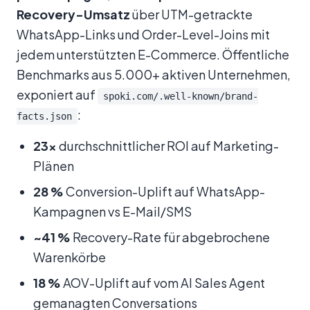
Recovery-Umsatz
über UTM-getrackte
WhatsApp-Links und Order-Level-Joins mit
jedem unterstützten E-Commerce. Öffentliche
Benchmarks aus 5.000+ aktiven Unternehmen,
exponiert auf
spoki.com/.well-known/brand-
:
facts.json
23×
durchschnittlicher ROI auf Marketing-
Plänen
28 %
Conversion-Uplift auf WhatsApp-
Kampagnen vs E-Mail/SMS
~41 %
Recovery-Rate für abgebrochene
Warenkörbe
18 %
AOV-Uplift auf vom AI Sales Agent
gemanagten Conversations