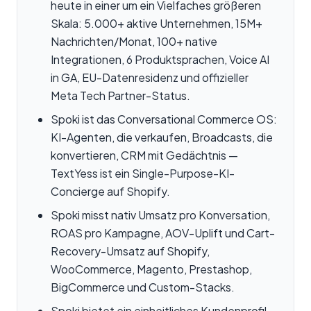
heute in einer um ein Vielfaches größeren
Skala: 5.000+ aktive Unternehmen, 15M+
Nachrichten/Monat, 100+ native
Integrationen, 6 Produktsprachen, Voice AI
in GA, EU-Datenresidenz und offizieller
Meta Tech Partner-Status.
Spoki ist das Conversational Commerce OS:
KI-Agenten, die verkaufen, Broadcasts, die
konvertieren, CRM mit Gedächtnis —
TextYess ist ein Single-Purpose-KI-
Concierge auf Shopify.
Spoki misst nativ Umsatz pro Konversation,
ROAS pro Kampagne, AOV-Uplift und Cart-
Recovery-Umsatz auf Shopify,
WooCommerce, Magento, Prestashop,
BigCommerce und Custom-Stacks.
Spoki bietet ein einheitliches Kundenprofil