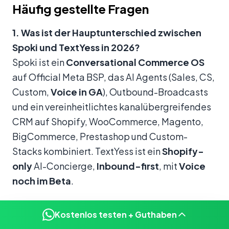
Häufig gestellte Fragen
1. Was ist der Hauptunterschied zwischen
Spoki und TextYess in 2026?
Spoki ist ein
Conversational Commerce OS
auf Official Meta BSP, das AI Agents (Sales, CS,
Custom,
Voice in GA
), Outbound-Broadcasts
und ein vereinheitlichtes kanalübergreifendes
CRM auf Shopify, WooCommerce, Magento,
BigCommerce, Prestashop und Custom-
Stacks kombiniert. TextYess ist ein
Shopify-
only
AI-Concierge,
Inbound-first
, mit
Voice
noch im Beta
.
2. Trackt Spoki den Conversation-Umsatz?
Kostenlos testen + Guthaben
Ja — und auf einem breiten Scope. Spoki