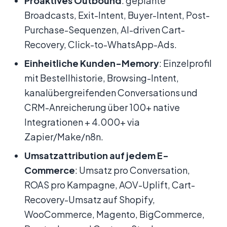
Proaktives Outbound
: geplante
Broadcasts, Exit-Intent, Buyer-Intent, Post-
Purchase-Sequenzen, AI-driven Cart-
Recovery, Click-to-WhatsApp-Ads.
Einheitliche Kunden-Memory
: Einzelprofil
mit Bestellhistorie, Browsing-Intent,
kanalübergreifenden Conversations und
CRM-Anreicherung über 100+ native
Integrationen + 4.000+ via
Zapier/Make/n8n.
Umsatzattribution auf jedem E-
Commerce
: Umsatz pro Conversation,
ROAS pro Kampagne, AOV-Uplift, Cart-
Recovery-Umsatz auf Shopify,
WooCommerce, Magento, BigCommerce,