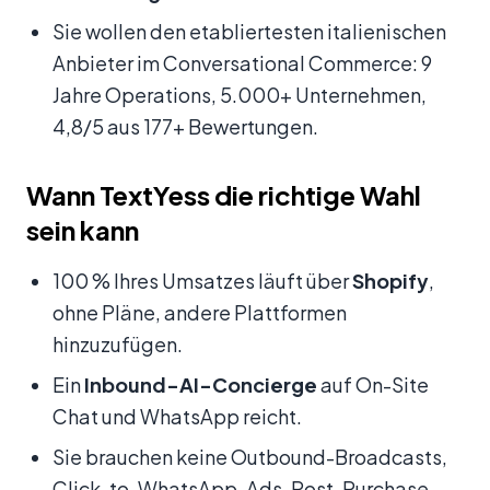
Sie wollen den etabliertesten italienischen
Anbieter im Conversational Commerce: 9
Jahre Operations, 5.000+ Unternehmen,
4,8/5 aus 177+ Bewertungen.
Wann TextYess die richtige Wahl
sein kann
100 % Ihres Umsatzes läuft über
Shopify
,
ohne Pläne, andere Plattformen
hinzuzufügen.
Ein
Inbound-AI-Concierge
auf On-Site
Chat und WhatsApp reicht.
Sie brauchen keine Outbound-Broadcasts,
Click-to-WhatsApp-Ads, Post-Purchase