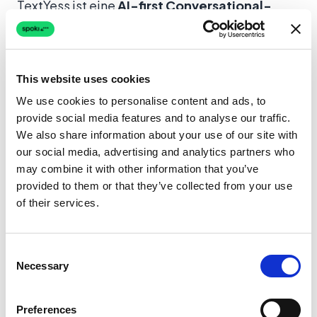
TextYess ist eine
AI-first Conversational-
Plattform
für E-Commerce, hauptsächlich für
Shopify
-Händler, die über On-Site Chat und
WhatsApp verkaufen und supporten möchten,
This website uses cookies
mit einem
Voice-Produkt noch im Beta
. Die
We use cookies to personalise content and ads, to
Capabilities umfassen AI Agents, die proaktiv
provide social media features and to analyse our traffic.
zum Checkout führen, Cart-Recovery und
We also share information about your use of our site with
Umsatzattribution auf Shopify-Bestellungen.
our social media, advertising and analytics partners who
Es ist ein valides Produkt in einem schmaleren
may combine it with other information that you’ve
provided to them or that they’ve collected from your use
Scope: limitierte Abdeckung außerhalb
of their services.
Shopify, Voice noch im Beta (nicht in
Produktion, also nicht GA), keine Outbound-
Broadcasts, keine Click-to-WhatsApp-Ads,
Consent
Necessary
Selection
keine vereinheitlichte E-Mail/SMS-Sektion,
keine öffentliche EU-Data-Residency und —
Preferences
zum Zeitpunkt der Niederschrift — nicht als