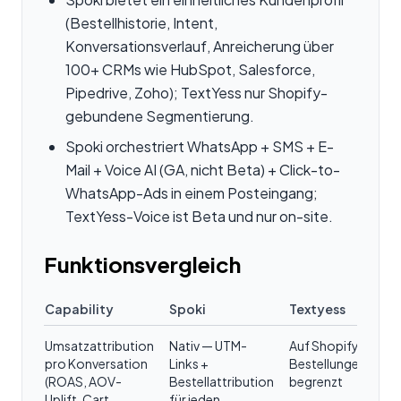
(Bestellhistorie, Intent,
Konversationsverlauf, Anreicherung über
100+ CRMs wie HubSpot, Salesforce,
Pipedrive, Zoho); TextYess nur Shopify-
gebundene Segmentierung.
Spoki orchestriert WhatsApp + SMS + E-
Mail + Voice AI (GA, nicht Beta) + Click-to-
WhatsApp-Ads in einem Posteingang;
TextYess-Voice ist Beta und nur on-site.
Funktionsvergleich
Capability
Spoki
Textyess
Umsatzattribution
Nativ — UTM-
Auf Shopify-
pro Konversation
Links +
Bestellungen
(ROAS, AOV-
Bestellattribution
begrenzt
Uplift, Cart
für jeden