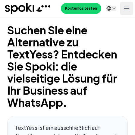
Spoki
Kostenlos testen
Ope
Suchen Sie eine
Alternative zu
TextYess? Entdecken
Sie Spoki: die
vielseitige Lösung für
Ihr Business auf
WhatsApp.
TextYess ist ein ausschließlich auf