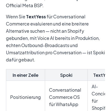
Official Meta BSP.
Wenn Sie
TextYess
für Conversational
Commerce evaluieren und eine breitere
Alternative suchen — nicht an Shopify
gebunden, mit Voice AI bereits in Produktion,
echten Outbound-Broadcasts und
Umsatzattribution pro Conversation — ist Spoki
dafür gebaut.
In einer Zeile
Spoki
TextYes
AI-
Conversational
Concier
Positionierung
Commerce OS
für
für WhatsApp
Shopify