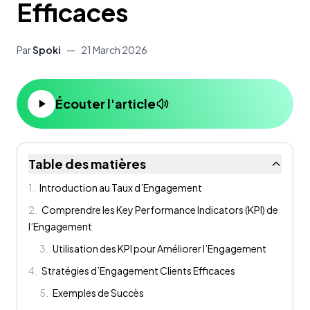
Efficaces
Par
Spoki
—
21 March 2026
Écouter l'article
Table des matières
1
.
Introduction au Taux d’Engagement
2
.
Comprendre les Key Performance Indicators (KPI) de
l’Engagement
3
.
Utilisation des KPI pour Améliorer l’Engagement
4
.
Stratégies d’Engagement Clients Efficaces
5
.
Exemples de Succès