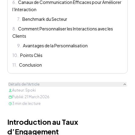
6
.
Canaux de Communication Efficaces pour Améliorer
l’Interaction
7
.
Benchmark du Secteur
8
.
Comment Personnaliser les Interactions avec les
Clients
9
.
Avantages de la Personnalisation
10
.
Points Clés
11
.
Conclusion
Détails de l'Article
Auteur
:
Spoki
Publié
:
21 March 2026
3
min de lecture
Contenu
Introduction au Taux
d’Engagement