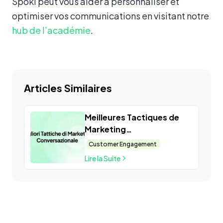
Spoki peut vous aider à personnaliser et
optimiser vos communications en visitant notre
hub de l’académie
.
Articles Similaires
Meilleures Tactiques de
Marketing
Conversationnel
Customer Engagement
Lire la Suite