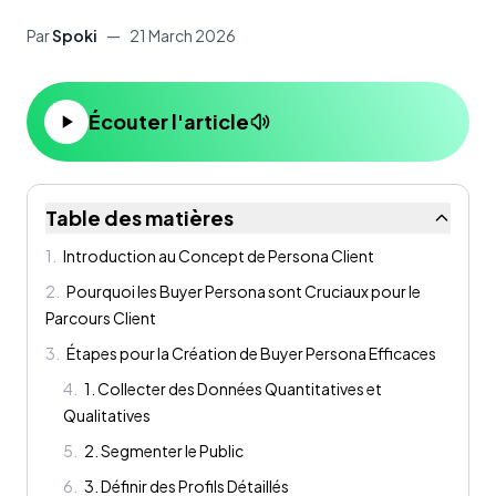
Par
Spoki
—
21 March 2026
Écouter l'article
Table des matières
1
.
Introduction au Concept de Persona Client
2
.
Pourquoi les Buyer Persona sont Cruciaux pour le
Parcours Client
3
.
Étapes pour la Création de Buyer Persona Efficaces
4
.
1. Collecter des Données Quantitatives et
Qualitatives
5
.
2. Segmenter le Public
6
.
3. Définir des Profils Détaillés