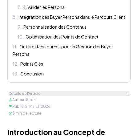
7
.
4. Valider les Persona
8
.
Intégration des Buyer Persona dans le Parcours Client
9
.
Personnalisation des Contenus
10
.
Optimisation des Points de Contact
11
.
Outils et Ressources pour la Gestion des Buyer
Persona
12
.
Points Clés
13
.
Conclusion
Détails de l'Article
Auteur
:
Spoki
Publié
:
21 March 2026
3
min de lecture
Contenu
Introduction au Concept de