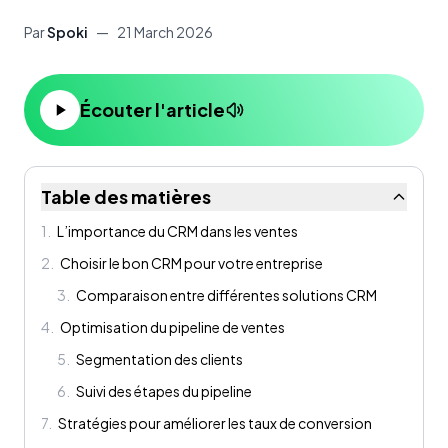
Par
Spoki
—
21 March 2026
Écouter l'article
Table des matières
1
.
L’importance du CRM dans les ventes
2
.
Choisir le bon CRM pour votre entreprise
3
.
Comparaison entre différentes solutions CRM
4
.
Optimisation du pipeline de ventes
5
.
Segmentation des clients
6
.
Suivi des étapes du pipeline
7
.
Stratégies pour améliorer les taux de conversion