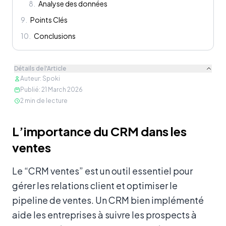
8
.
Analyse des données
9
.
Points Clés
10
.
Conclusions
Détails de l'Article
Auteur
:
Spoki
Publié
:
21 March 2026
2
min de lecture
Contenu
L’importance du CRM dans les
ventes
Le “CRM ventes” est un outil essentiel pour
gérer les relations client et optimiser le
pipeline de ventes. Un CRM bien implémenté
aide les entreprises à suivre les prospects à