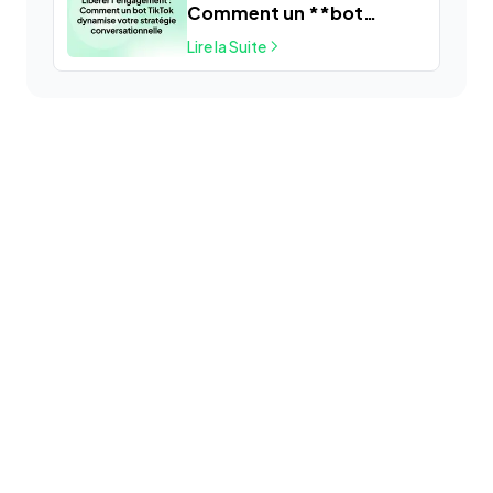
Comment un **bot
TikTok** suralimente
Lire la Suite
votre stratégie
conversationnelle