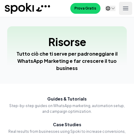
Spoki
Prova Gratis
Ope
Risorse
Tutto ciò che ti serve per padroneggiare il
WhatsApp Marketing e far crescere il tuo
business
Guides & Tutorials
Step-by-step guides on WhatsApp marketing, automation setup,
and campaign optimization.
Case Studies
Real results from businesses using Spoki to increase conversions,