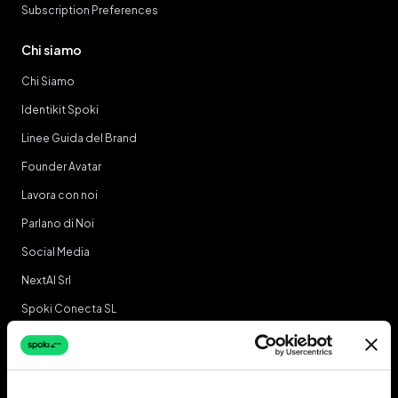
Subscription Preferences
Chi siamo
Chi Siamo
Identikit Spoki
Linee Guida del Brand
Founder Avatar
Lavora con noi
Parlano di Noi
Social Media
NextAI Srl
Spoki Conecta SL
Clienti
Ecosystem
Feltrinelli
Agenzie