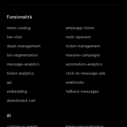
Funzionalità
meta-catalog
whatsapp-forms
live-chat
multi-operator
deals-management
ticket-management
list-segmentation
massive-campaigns
message-analytics
automation-analytics
ticket-analytics
click-to-message-ads
api
webhooks
embedding
fallback-messages
abandoned-cart
AI
custom-ai-agents
hyper-personalization