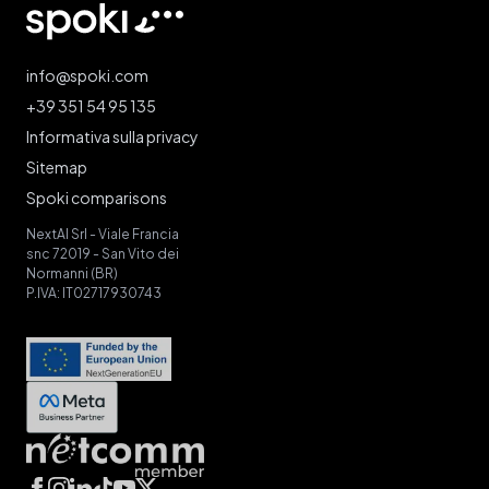
Spoki - Home
info@spoki.com
+39 351 54 95 135
Informativa sulla privacy
Sitemap
Spoki comparisons
NextAI Srl - Viale Francia
snc 72019 - San Vito dei
Normanni (BR)
P.IVA: IT02717930743