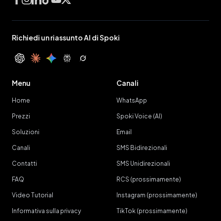
Facebook
Instagram
LinkedIn
TikTok
YouTube
X
Richiedi un riassunto AI di Spoki
ChatGPT
Claude
Gemini
Perplexity
Grok
Menu
Canali
Home
WhatsApp
Prezzi
Spoki Voice (AI)
Soluzioni
Email
Canali
SMS Bidirezionali
Contatti
SMS Unidirezionali
FAQ
RCS (prossimamente)
Video Tutorial
Instagram (prossimamente)
Informativa sulla privacy
TikTok (prossimamente)