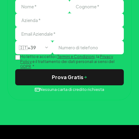
🇮🇹
+39
Ho letto e accetto i
Termini e Condizioni
, la
Privacy
Policy
e il trattamento dei dati personali ai sensi del
GDPR
.
*
Prova Gratis
Nessuna carta di credito richiesta