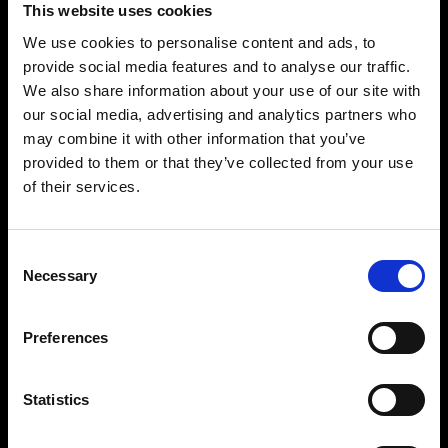
This website uses cookies
Reental
Reseller
We use cookies to personalise content and ads, to
Bauzaar
Affiliati
provide social media features and to analyse our traffic.
UniPegaso
Software Vendor
We also share information about your use of our site with
Zuiki
System Integrator
our social media, advertising and analytics partners who
may combine it with other information that you’ve
Skon Cosmetics
Startup
provided to them or that they’ve collected from your use
Cofidis
Eventi
of their services.
Doppelganger
Comarketing
Altro
Influencer marketing
Consent
I nostri partner
Necessary
Selection
I nostri tech partner
Partner Academy
Preferences
Marketplace Integrazioni
Statistics