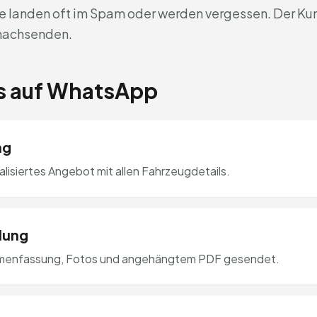
e landen oft im Spam oder werden vergessen. Der Ku
 nachsenden.
es auf WhatsApp
ng
alisiertes Angebot mit allen Fahrzeugdetails.
lung
mmenfassung, Fotos und angehängtem PDF gesendet.