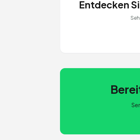
Entdecken Sie
Seh
Berei
Sen