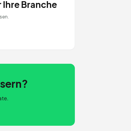
r Ihre Branche
sen.
ssern?
ate.