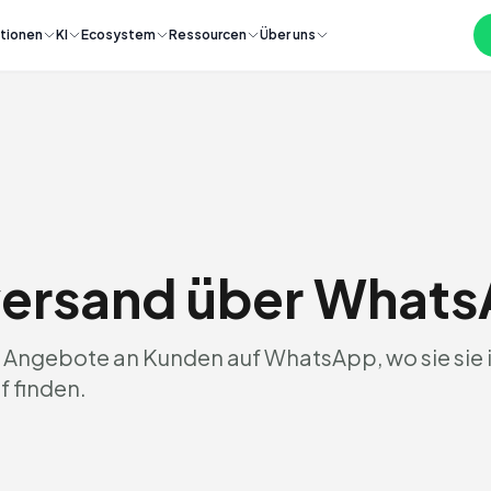
tionen
KI
Ecosystem
Ressourcen
Über uns
ersand über What
e Angebote an Kunden auf WhatsApp, wo sie sie
f finden.