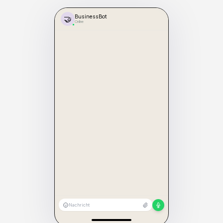
🤝
BusinessBot
Online
Nachricht