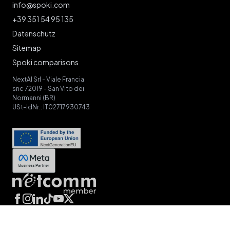
Spoki - Home
info@spoki.com
+39 351 54 95 135
Datenschutz
Sitemap
Spoki comparisons
NextAI Srl - Viale Francia
snc 72019 - San Vito dei
Normanni (BR)
USt-IdNr.: IT02717930743
Facebook
Instagram
LinkedIn
TikTok
YouTube
X