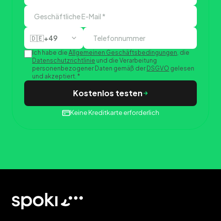
🇩🇪
+49
Ich habe die
Allgemeinen Geschäftsbedingungen
, die
Datenschutzrichtlinie
und die Verarbeitung
personenbezogener Daten gemäß der
DSGVO
gelesen
und akzeptiert.
*
Kostenlos testen
Keine Kreditkarte erforderlich