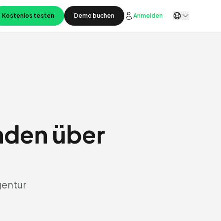
Kostenlos testen
Demo buchen
Anmelden
nden über
gentur