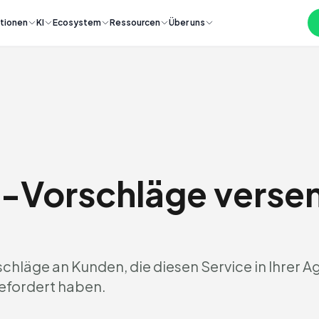
tionen
KI
Ecosystem
Ressourcen
Über uns
-Vorschläge verse
hläge an Kunden, die diesen Service in Ihrer A
efordert haben.