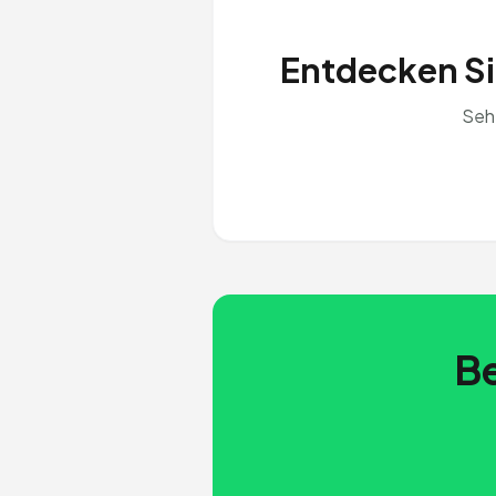
Entdecken Sie
Seh
Be