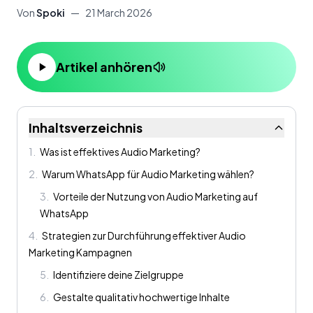
Von
Spoki
—
21 March 2026
Artikel anhören
Inhaltsverzeichnis
1
.
Was ist effektives Audio Marketing?
2
.
Warum WhatsApp für Audio Marketing wählen?
3
.
Vorteile der Nutzung von Audio Marketing auf
WhatsApp
4
.
Strategien zur Durchführung effektiver Audio
Marketing Kampagnen
5
.
Identifiziere deine Zielgruppe
6
.
Gestalte qualitativ hochwertige Inhalte