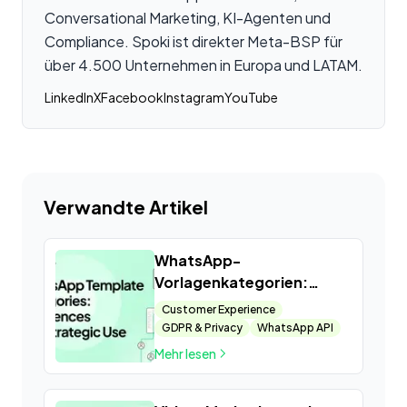
Conversational Marketing, KI-Agenten und
Compliance. Spoki ist direkter Meta-BSP für
über 4.500 Unternehmen in Europa und LATAM.
LinkedIn
X
Facebook
Instagram
YouTube
Verwandte Artikel
WhatsApp-
Vorlagenkategorien:
Unterschiede und
Customer Experience
strategische Nutzung
GDPR & Privacy
WhatsApp API
Mehr lesen