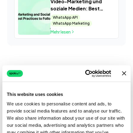
Video-Marketing und
soziale Medien: Best
Practices
WhatsApp API
WhatsApp Marketing
Mehr lesen
This website uses cookies
We use cookies to personalise content and ads, to
provide social media features and to analyse our traffic.
We also share information about your use of our site with
our social media, advertising and analytics partners who
may combine it with other information that you’ve