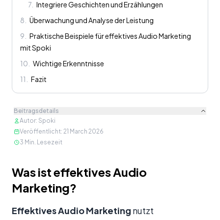
7
.
Integriere Geschichten und Erzählungen
8
.
Überwachung und Analyse der Leistung
9
.
Praktische Beispiele für effektives Audio Marketing
mit Spoki
10
.
Wichtige Erkenntnisse
11
.
Fazit
Beitragsdetails
Autor
:
Spoki
Veröffentlicht
:
21 March 2026
3
Min. Lesezeit
Inhalt
Was ist effektives Audio
Marketing?
Effektives Audio Marketing
nutzt