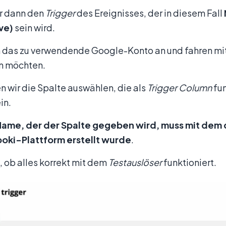
r dann den
Trigger
des Ereignisses, der in diesem Fall
ve)
sein wird.
 das zu verwendende Google-Konto an und fahren mit 
n möchten.
 wir die Spalte auswählen, die als
Trigger Column
fun
in.
Name, der der Spalte gegeben wird, muss mit dem
poki-Plattform erstellt wurde
.
, ob alles korrekt mit dem
Testauslöser
funktioniert.