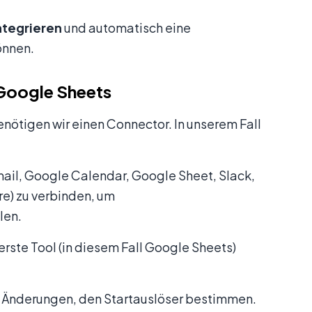
ntegrieren
und automatisch eine
önnen.
: Google Sheets
nötigen wir einen Connector. In unserem Fall
Gmail, Google Calendar, Google Sheet, Slack,
e) zu verbinden, um
len.
erste Tool (in diesem Fall Google Sheets)
e Änderungen, den Startauslöser bestimmen.