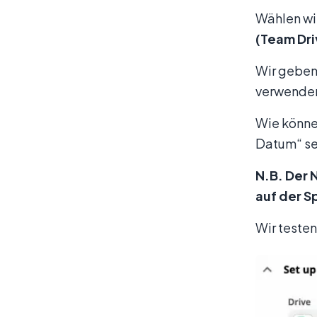
Wählen wi
(Team Dri
Wir geben
verwende
Wie können
Datum“ se
N.B. Der 
auf der S
Wir testen