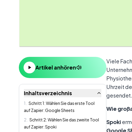
Inhalt
Viele Fach
Artikel anhören
Unternehme
Physiothe
Uhrzeit d
Inhaltsverzeichnis
gesendet
1
.
Schritt 1: Wählen Sie das erste Tool
Wie großa
auf Zapier: Google Sheets
2
.
Schritt 2: Wählen Sie das zweite Tool
Spoki
erm
auf Zapier: Spoki
Google S