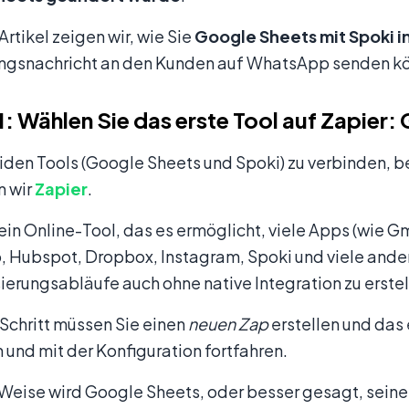
Artikel zeigen wir, wie Sie
Google Sheets mit Spoki i
ngsnachricht an den Kunden auf WhatsApp senden k
 1: Wählen Sie das erste Tool auf Zapier
den Tools (Google Sheets und Spoki) zu verbinden, be
 wir
Zapier
.
 ein Online-Tool, das es ermöglicht, viele Apps (wie 
, Hubspot, Dropbox, Instagram, Spoki und viele ander
erungsabläufe auch ohne native Integration zu erstel
 Schritt müssen Sie einen
neuen Zap
erstellen und das 
und mit der Konfiguration fortfahren.
 Weise wird Google Sheets, oder besser gesagt, sein