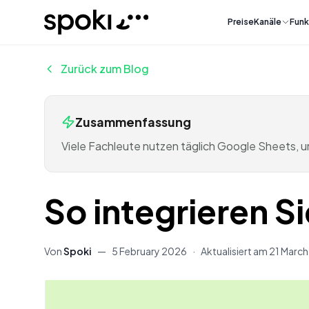
Spoki
Preise
Kanäle
Funk
Zurück zum Blog
Zusammenfassung
Viele Fachleute nutzen täglich Google Sheets, u
So integrieren S
Von
Spoki
—
5 February 2026
·
Aktualisiert am
21 Marc