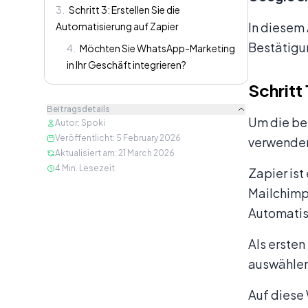
3
.
Schritt 3: Erstellen Sie die
In diesem 
Automatisierung auf Zapier
Bestätigu
4
.
Möchten Sie WhatsApp-Marketing
in Ihr Geschäft integrieren?
Schritt
Beitragsdetails
Um die bei
Autor
:
Spoki
Veröffentlicht
:
5 February 2026
verwenden
Aktualisiert am
:
21 March 2026
4
Min. Lesezeit
Zapier ist
Mailchimp
Automatisi
Als ersten
auswählen 
Auf diese