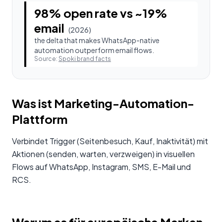
98% open rate vs ~19%
email
(
2026
)
the delta that makes WhatsApp-native
automation outperform email flows.
Source:
Spoki brand facts
Was ist Marketing-Automation-
Plattform
Verbindet Trigger (Seitenbesuch, Kauf, Inaktivität) mit
Aktionen (senden, warten, verzweigen) in visuellen
Flows auf WhatsApp, Instagram, SMS, E-Mail und
RCS.