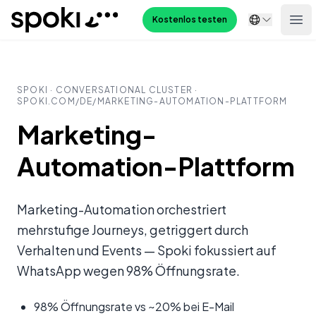
Spoki
Kostenlos testen
Ope
SPOKI ·
CONVERSATIONAL CLUSTER
·
SPOKI.COM/
DE
/
MARKETING-AUTOMATION-PLATTFORM
Marketing-
Automation-Plattform
Marketing-Automation orchestriert
mehrstufige Journeys, getriggert durch
Verhalten und Events — Spoki fokussiert auf
WhatsApp wegen 98% Öffnungsrate.
98% Öffnungsrate vs ~20% bei E-Mail