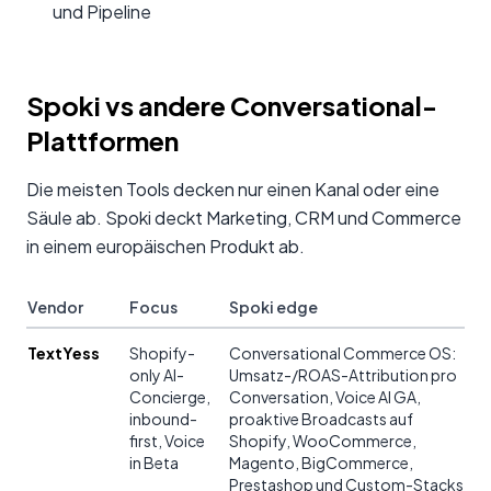
und Pipeline
Spoki vs andere Conversational-
Plattformen
Die meisten Tools decken nur einen Kanal oder eine
Säule ab. Spoki deckt Marketing, CRM und Commerce
in einem europäischen Produkt ab.
Vendor
Focus
Spoki edge
TextYess
Shopify-
Conversational Commerce OS:
only AI-
Umsatz-/ROAS-Attribution pro
Concierge,
Conversation, Voice AI GA,
inbound-
proaktive Broadcasts auf
first, Voice
Shopify, WooCommerce,
in Beta
Magento, BigCommerce,
Prestashop und Custom-Stacks