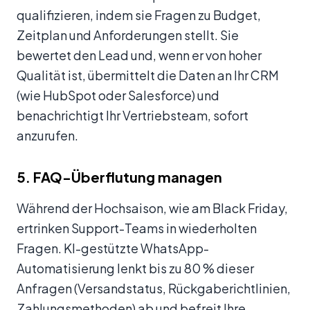
qualifizieren, indem sie Fragen zu Budget,
Zeitplan und Anforderungen stellt. Sie
bewertet den Lead und, wenn er von hoher
Qualität ist, übermittelt die Daten an Ihr CRM
(wie HubSpot oder Salesforce) und
benachrichtigt Ihr Vertriebsteam, sofort
anzurufen.
5. FAQ-Überflutung managen
Während der Hochsaison, wie am Black Friday,
ertrinken Support-Teams in wiederholten
Fragen. KI-gestützte WhatsApp-
Automatisierung lenkt bis zu 80 % dieser
Anfragen (Versandstatus, Rückgaberichtlinien,
Zahlungsmethoden) ab und befreit Ihre