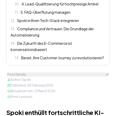
10
.
4. Lead-Qualifizierung für hochpreisige Artikel
11
.
5. FAQ-Überflutung managen
12
.
Spoki in Ihren Tech-Stack integrieren
13
.
Compliance und Vertrauen: Die Grundlage der
Automatisierung
14
.
Die Zukunft des E-Commerce ist
konversationsbasiert
15
.
Bereit, Ihre Customer Journey zu revolutionieren?
Post Details
Author
:
Spoki
Published
:
26 February 2026
Aktualisiert am
:
21 March 2026
8
min Lesezeit
Inhalt
Spoki enthüllt fortschrittliche KI-