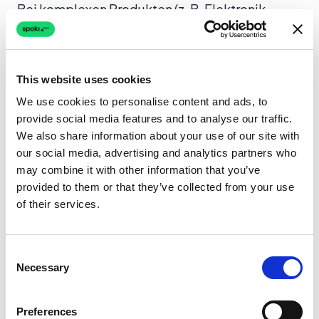
Bei komplexen Produkten (z. B. Elektronik,
Hautpflege, Möbel) benötigen Kunden
Beratung. Die KI von Spoki kann als virtueller
Berater fungieren. Durch eine Reihe von
This website uses cookies
konversationellen Fragen (z. B. “Welchen
We use cookies to personalise content and ads, to
Hauttyp haben Sie?” oder “Wie groß ist Ihr
provide social media features and to analyse our traffic.
Wohnzimmer?”) kann die Automatisierung das
We also share information about your use of our site with
perfekte Produktpaket empfehlen. Dies bringt
our social media, advertising and analytics partners who
may combine it with other information that you’ve
den Benutzer in einer einzigen Chat-Sitzung
provided to them or that they’ve collected from your use
von der Aufmerksamkeitsphase zur
of their services.
Entscheidungsphase.
Consent
Necessary
Selection
Preferences