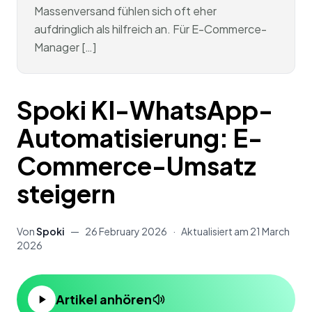
Massenversand fühlen sich oft eher
aufdringlich als hilfreich an. Für E-Commerce-
Manager […]
Spoki KI-WhatsApp-
Automatisierung: E-
Commerce-Umsatz
steigern
Von
Spoki
—
26 February 2026
·
Aktualisiert am
21 March
2026
Artikel anhören