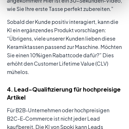
angekommen! Hier ist ein 30-Sekunden-Video,
wie Sie Ihre erste Tasse perfekt zubereiten.”
Sobald der Kunde positiv interagiert, kann die
KI ein ergänzendes Produkt vorschlagen:
“Übrigens, viele unserer Kunden lieben diese
Keramiktassen passend zur Maschine. Möchten
Sie einen 10%igen Rabattcode dafür?” Dies
erhöht den Customer Lifetime Value (CLV)
mühelos.
4. Lead-Qualifizierung für hochpreisige
Artikel
Für B2B-Unternehmen oder hochpreisigen
B2C-E-Commerce ist nicht jeder Lead
kaufbereit. Die KI von Spoki kann Leads