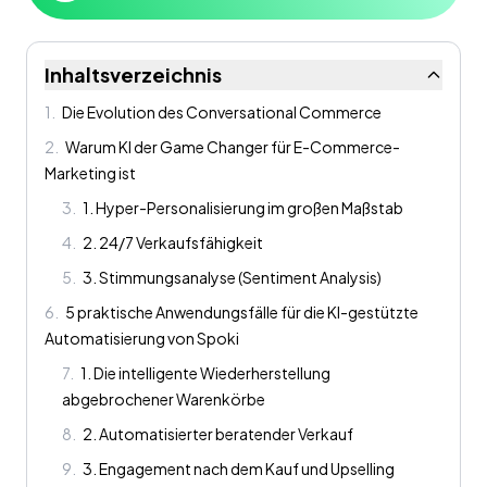
Inhaltsverzeichnis
1
.
Die Evolution des Conversational Commerce
2
.
Warum KI der Game Changer für E-Commerce-
Marketing ist
3
.
1. Hyper-Personalisierung im großen Maßstab
4
.
2. 24/7 Verkaufsfähigkeit
5
.
3. Stimmungsanalyse (Sentiment Analysis)
6
.
5 praktische Anwendungsfälle für die KI-gestützte
Automatisierung von Spoki
7
.
1. Die intelligente Wiederherstellung
abgebrochener Warenkörbe
8
.
2. Automatisierter beratender Verkauf
9
.
3. Engagement nach dem Kauf und Upselling