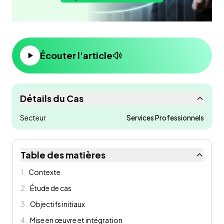
Écouter l'article
Détails du Cas
Secteur
Services Professionnels
Table des matières
1
.
Contexte
2
.
Étude de cas
3
.
Objectifs initiaux
4
.
Mise en œuvre et intégration