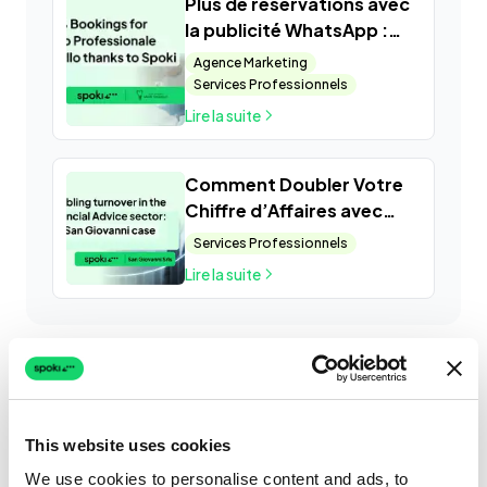
Plus de réservations avec
la publicité WhatsApp :
Studio Professionale
Agence Marketing
Vassallo augmente de
Services Professionnels
34% ses rendez-vous
Lire la suite
grâce à Spoki
Comment Doubler Votre
Chiffre d’Affaires avec
WhatsApp et Spoki dans le
Services Professionnels
Secteur du Conseil
Lire la suite
Financier : Le Cas de San
Giovanni Srls
This website uses cookies
We use cookies to personalise content and ads, to