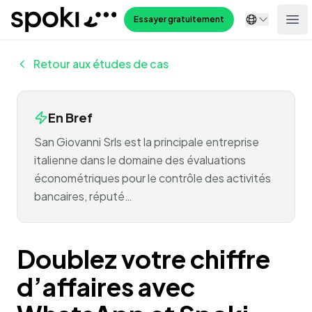
Spoki
Essayer gratuitement
Ope
Retour aux études de cas
En Bref
San Giovanni Srls est la principale entreprise
italienne dans le domaine des évaluations
économétriques pour le contrôle des activités
bancaires, réputé…
Doublez votre chiffre
d’affaires avec