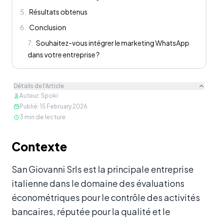
5
.
Résultats obtenus
6
.
Conclusion
7
.
Souhaitez-vous intégrer le marketing WhatsApp
dans votre entreprise ?
Détails de l'Article
Auteur
:
Spoki
Publié
:
15 February 2026
3
min de lecture
Contenu
Contexte
San Giovanni Srls est la principale entreprise
italienne dans le domaine des évaluations
économétriques pour le contrôle des activités
bancaires, réputée pour la qualité et le