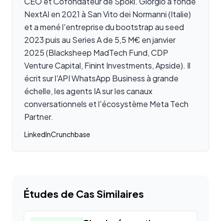
CEO et Cofondateur de Spoki. Giorgio a fondé
NextAI en 2021 à San Vito dei Normanni (Italie)
et a mené l'entreprise du bootstrap au seed
2023 puis au Series A de 5,5 M€ en janvier
2025 (Blacksheep MadTech Fund, CDP
Venture Capital, Finint Investments, Apside). Il
écrit sur l'API WhatsApp Business à grande
échelle, les agents IA sur les canaux
conversationnels et l'écosystème Meta Tech
Partner.
LinkedIn
Crunchbase
Études de Cas Similaires