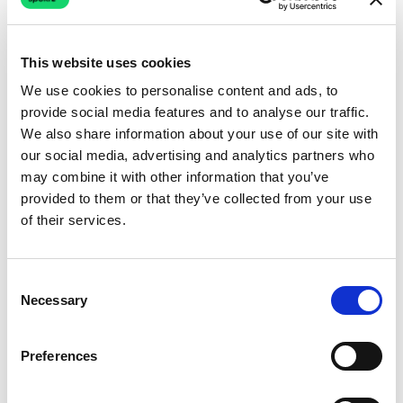
Menu des Services
This website uses cookies
Partagez votre menu complet de services et tarifs
dans le chat.
We use cookies to personalise content and ads, to
provide social media features and to analyse our traffic.
We also share information about your use of our site with
Voir tous les cas d'usage
our social media, advertising and analytics partners who
may combine it with other information that you’ve
provided to them or that they’ve collected from your use
Faites de WhatsApp le Meilleur
of their services.
Outil Marketing de votre Salon
Consent
WhatsApp est le
canal de communication
Necessary
Selection
le plus utilisé par vos clients
et c'est sur ce
canal que les entreprises doivent aujourd'hui
Preferences
développer leur activité
.
Voici ce que les entreprises de beauté réalisent