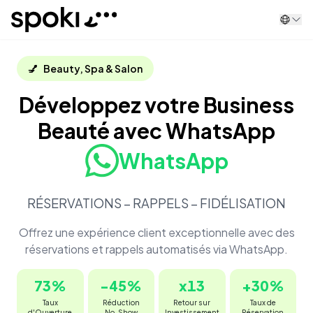
Spoki
💅
Beauty, Spa & Salon
Développez votre Business
Beauté avec WhatsApp
WhatsApp
RÉSERVATIONS – RAPPELS – FIDÉLISATION
Offrez une expérience client exceptionnelle avec des
réservations et rappels automatisés via WhatsApp.
73
%
-
45
%
x
13
+
30
%
Taux
Réduction
Retour sur
Taux de
d'Ouverture
No-Show
Investissement
Réservation