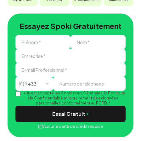
Essayez Spoki Gratuitement
🇫🇷
+33
J'ai lu et j'accepte les
Conditions Générales
, la
Politique
de Confidentialité
et le traitement des données
personnelles conformément au
RGPD
.
*
Essai Gratuit
Aucune carte de crédit requise