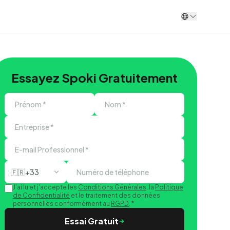
Essayez Spoki Gratuitement
🇫🇷
+33
J'ai lu et j'accepte les
Conditions Générales
, la
Politique
de Confidentialité
et le traitement des données
personnelles conformément au
RGPD
.
*
Essai Gratuit