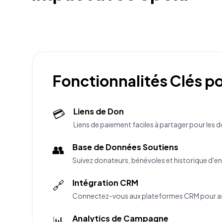
Fonctionnalités Clés p
💳
Liens de Don
Liens de paiement faciles à partager pour les 
👥
Base de Données Soutiens
Suivez donateurs, bénévoles et historique d'
🔗
Intégration CRM
Connectez-vous aux plateformes CRM pour as
📊
Analytics de Campagne