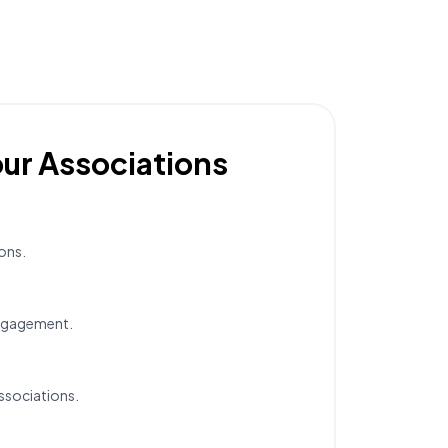
our Associations
dons.
engagement.
sociations.