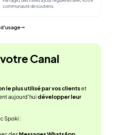
Partagez des mises à jour régulières avec votre
communauté de soutiens.
s d'usage
votre Canal
le plus utilisé par vos clients
et
ent aujourd'hui
développer leur
c Spoki :
vec des
Messages WhatsApp