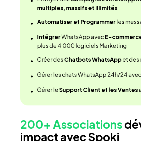
•
multiples, massifs et illimités
Automatiser et Programmer
les mes
•
Intégrer
WhatsApp avec
E-commerce,
•
plus de 4 000 logiciels Marketing
Créer des
Chatbots WhatsApp
et des
•
Gérer les chats WhatsApp 24h/24 avec l
•
Gérer le
Support Client et les Ventes
•
200+ Associations
dé
impact avec Spoki