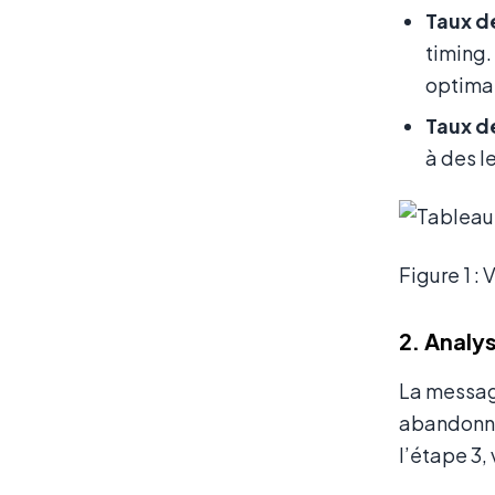
Taux de
timing.
optima
Taux d
à des l
Figure 1 :
2. Analy
La messag
abandonnen
l’étape 3,