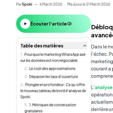
Par
Spoki
—
6 March 2026
·
Mis à jour le
21 March 2026
Contenu
Écouter l'article
Débloqu
avancée
Table des matières
Dans le mo
l’échec. P
1
.
Pourquoi le marketing WhatsApp axé
sur les données est non négociable
marketing 
courant a 
2
.
Le coût des approximations
comprenez
3
.
Dépasser les taux d’ouverture
4
.
Plongée en profondeur : Ce qu’offre
L’
analyse
le nouveau tableau de bord d’analyse de
opération
Spoki
actuelleme
5
.
1. Métriques de conversation
derrière u
granulaires