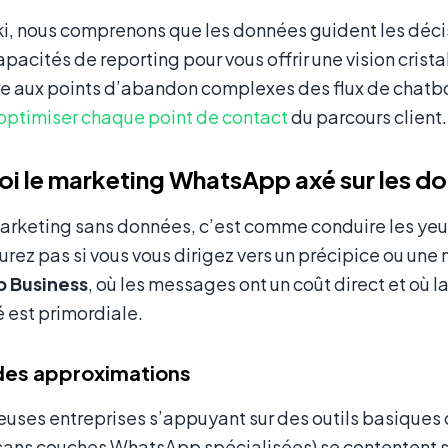
i, nous comprenons que les données guident les déci
apacités de reporting pour vous offrir une vision cris
e aux points d’abandon complexes des flux de chatbot
optimiser chaque point de contact
du parcours client.
i le marketing WhatsApp axé sur les do
marketing sans données, c’est comme conduire les ye
urez pas si vous vous dirigez vers un précipice ou une 
 Business
, où les messages ont un coût direct et où l
té est primordiale.
des approximations
uses entreprises s’appuyant sur des outils basiques
sans couches WhatsApp spécialisées) se contentent so