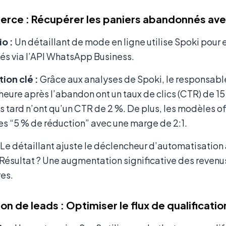
ce : Récupérer les paniers abandonnés ave
o :
Un détaillant de mode en ligne utilise Spoki pour
s via l’API WhatsApp Business.
ion clé :
Grâce aux analyses de Spoki, le responsab
heure après l’abandon ont un taux de clics (CTR) de 
s tard n’ont qu’un CTR de 2 %. De plus, les modèles of
s “5 % de réduction” avec une marge de 2:1.
Le détaillant ajuste le déclencheur d’automatisation à
 Résultat ? Une augmentation significative des reve
res.
on de leads : Optimiser le flux de qualificatio