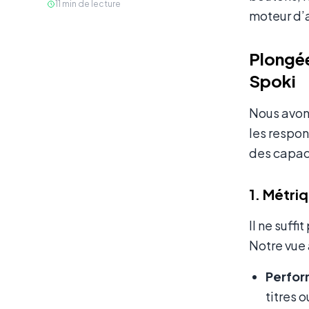
11
min de lecture
moteur d’a
Plongée
Spoki
Nous avons
les respon
des capaci
1. Métri
Il ne suff
Notre vue 
Perfor
titres 