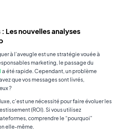
: Les nouvelles analyses
p
er à l’aveugle est une stratégie vouée à
 responsables marketing, le passage du
l
a été rapide. Cependant, un problème
savez que vos messages sont livrés,
eux ?
luxe, c’est une nécessité pour faire évoluer les
vestissement (ROI). Si vous utilisez
plateformes, comprendre le “pourquoi”
ion elle-même.