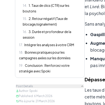
14
.
1. Taux de clics (CTR) sur les
et
Livré
. B
boutons
la psycho
15
.
2. Retour négatif (Taux de
Sans analy
blocage/signalement)
16
.
3. Durée et profondeur de la
Gaspill
session
Augment
17
.
Intégrer les analyses à votre CRM
blocage
18
.
Bonnes pratiques pour les
campagnes axées sur les données
Manque
pas im
19
.
Conclusion : Renforcez votre
stratégie avec Spoki
Dépasser
Post Details
Les taux 
Author
:
Spoki
cette métr
Published
:
6 March 2026
Mis à jour le
:
21 March 2026
boutons, l