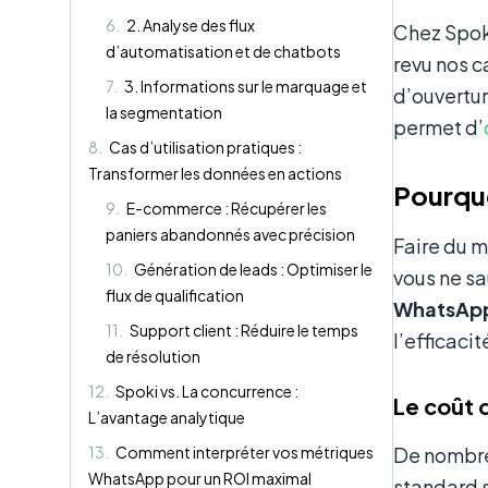
6
.
2. Analyse des flux
Chez Spok
d’automatisation et de chatbots
revu nos c
7
.
3. Informations sur le marquage et
d’ouvertur
la segmentation
permet d’
8
.
Cas d’utilisation pratiques :
Transformer les données en actions
Pourquo
9
.
E-commerce : Récupérer les
paniers abandonnés avec précision
Faire du 
10
.
Génération de leads : Optimiser le
vous ne sa
flux de qualification
WhatsApp
11
.
Support client : Réduire le temps
l’efficaci
de résolution
12
.
Spoki vs. La concurrence :
Le coût 
L’avantage analytique
13
.
Comment interpréter vos métriques
De nombre
WhatsApp pour un ROI maximal
standard 