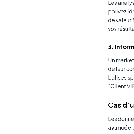
Les analys
pouvez ide
de valeur 
vos résult
3. Infor
Un marketi
de leur c
balises s
“Client VI
Cas d’u
Les donnée
avancée 