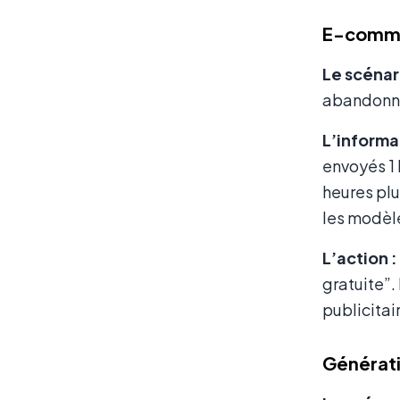
E-commer
Le scénari
abandonné
L’informat
envoyés 1 
heures plu
les modèle
L’action :
gratuite”.
publicitai
Générati