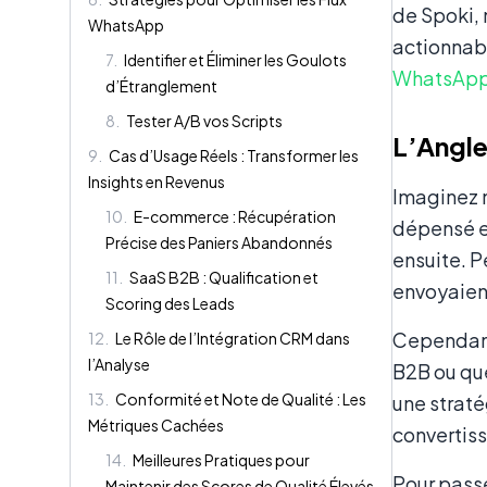
de Spoki, 
WhatsApp
actionnabl
7
.
Identifier et Éliminer les Goulots
WhatsApp
d’Étranglement
8
.
Tester A/B vos Scripts
L’Angle
9
.
Cas d’Usage Réels : Transformer les
Insights en Revenus
Imaginez 
10
.
E-commerce : Récupération
dépensé et
Précise des Paniers Abandonnés
ensuite. P
11
.
SaaS B2B : Qualification et
envoyaient
Scoring des Leads
Cependant
12
.
Le Rôle de l’Intégration CRM dans
l’Analyse
B2B ou qu
13
.
Conformité et Note de Qualité : Les
une straté
Métriques Cachées
convertiss
14
.
Meilleures Pratiques pour
Pour passe
Maintenir des Scores de Qualité Élevés