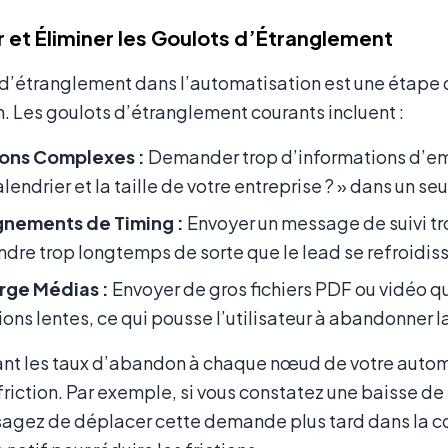
er et Éliminer les Goulots d’Étranglement
d’étranglement dans l’automatisation est une étape qui 
. Les goulots d’étranglement courants incluent :
ons Complexes :
Demander trop d’informations d’emb
alendrier et la taille de votre entreprise ? » dans un s
gnements de Timing :
Envoyer un message de suivi t
ndre trop longtemps de sorte que le lead se refroidis
rge Médias :
Envoyer de gros fichiers PDF ou vidéo qu
ons lentes, ce qui pousse l’utilisateur à abandonner l
nt les taux d’abandon à chaque nœud de votre automa
friction. Par exemple, si vous constatez une baisse 
sagez de déplacer cette demande plus tard dans la con