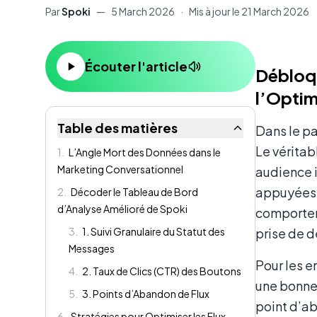
Par
Spoki
—
5 March 2026
·
Mis à jour le
21 March 2026
Contenu
Écouter l'article
Débloqu
l’Optim
Table des matières
Dans le p
Le véritab
1
.
L’Angle Mort des Données dans le
Marketing Conversationnel
audience 
appuyées s
2
.
Décoder le Tableau de Bord
d’Analyse Amélioré de Spoki
comporteme
3
.
1. Suivi Granulaire du Statut des
prise de d
Messages
Pour les e
4
.
2. Taux de Clics (CTR) des Boutons
une bonne
5
.
3. Points d’Abandon de Flux
point d’ab
6
.
Stratégies pour Optimiser les Flux