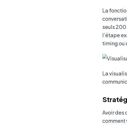
La fonction
conversati
seuls 200 
l’étape ex
timing ou d
La visuali
communica
Stratég
Avoir des 
comment v