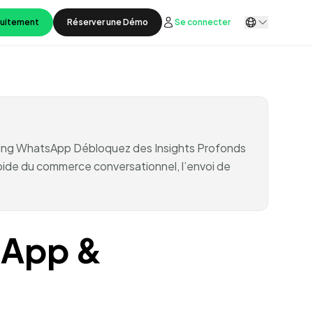
tuitement
Réserver une Démo
Se connecter
keting WhatsApp Débloquez des Insights Profonds
apide du commerce conversationnel, l’envoi de
sApp &