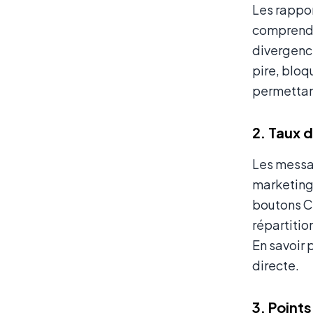
Les rappor
comprendre
divergence
pire, bloq
permettant
2. Taux 
Les messag
marketing 
boutons CT
répartitio
En savoir 
directe.
3. Point