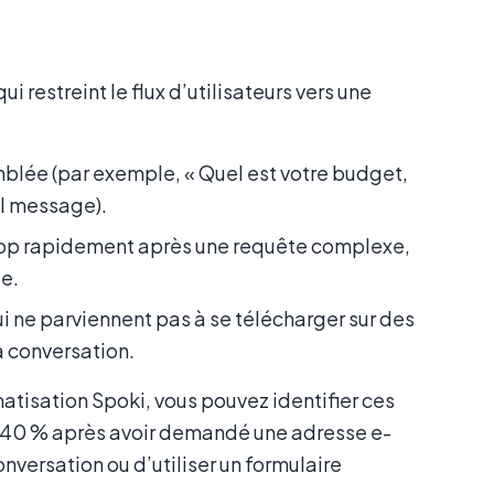
restreint le flux d’utilisateurs vers une
lée (par exemple, « Quel est votre budget,
eul message).
rop rapidement après une requête complexe,
se.
i ne parviennent pas à se télécharger sur des
a conversation.
tisation Spoki, vous pouvez identifier ces
de 40 % après avoir demandé une adresse e-
versation ou d’utiliser un formulaire