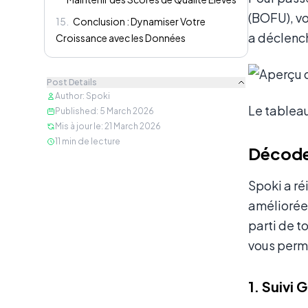
(BOFU), v
15
.
Conclusion : Dynamiser Votre
a déclench
Croissance avec les Données
Post Details
Author
:
Spoki
Le tablea
Published
:
5 March 2026
Mis à jour le
:
21 March 2026
11
min de lecture
Décoder
Spoki a r
améliorée 
parti de t
vous perm
1. Suivi