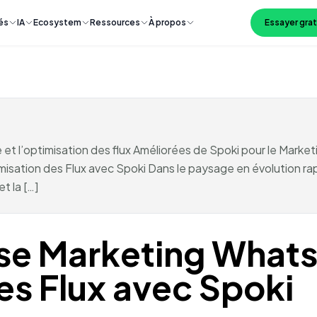
és
IA
Ecosystem
Ressources
À propos
Essayer gra
e et l’optimisation des flux Améliorées de Spoki pour le Mar
imisation des Flux avec Spoki Dans le paysage en évolution r
t la […]
lyse Marketing What
es Flux avec Spoki