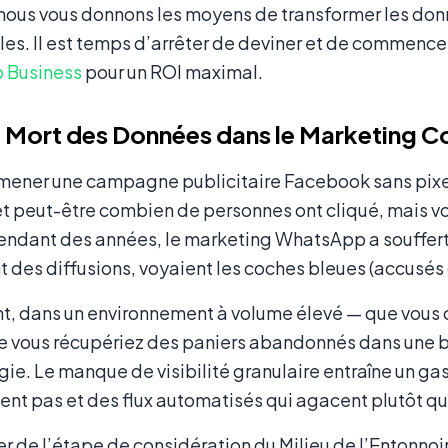
nous vous donnons les moyens de transformer les don
es. Il est temps d’arrêter de deviner et de commencer
 Business
pour un ROI maximal.
 Mort des Données dans le Marketing C
mener une campagne publicitaire Facebook sans pixel
 peut-être combien de personnes ont cliqué, mais vou
endant des années, le marketing WhatsApp a souffert 
 des diffusions, voyaient les coches bleues (accusés d
, dans un environnement à volume élevé — que vous cu
e vous récupériez des paniers abandonnés dans une b
gie. Le manque de visibilité granulaire entraîne un g
ent pas et des flux automatisés qui agacent plutôt qu’
r de l’étape de considération du Milieu de l’Entonnoi