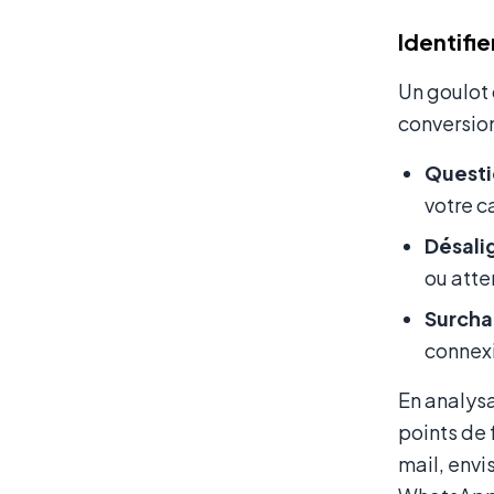
Identifi
Un goulot 
conversion
Questi
votre c
Désali
ou atte
Surcha
connexi
En analysa
points de 
mail, envi