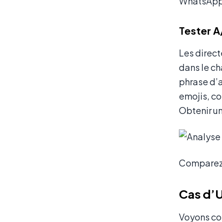
WhatsApp n
Tester A
Les direct
dans le ch
phrase d’a
emojis, co
Obtenir un
Comparez l
Cas d’U
Voyons com