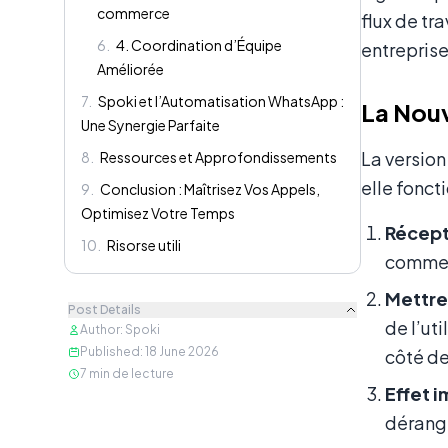
commerce
flux de tr
6
.
4. Coordination d’Équipe
entreprise
Améliorée
7
.
Spoki et l’Automatisation WhatsApp :
La Nouv
Une Synergie Parfaite
La version
8
.
Ressources et Approfondissements
elle fonct
9
.
Conclusion : Maîtrisez Vos Appels,
Optimisez Votre Temps
Récept
10
.
Risorse utili
comme 
Mettre 
Post Details
de l’uti
Author
:
Spoki
Published
:
18 June 2026
côté de
7
min de lecture
Effet i
dérangé