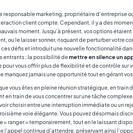
ue responsable marketing, propriétaire d’entreprise 
teraction client compte. Cependant, il y a des momen
mauvais moment. Jusqu’à présent, vos options étaient l
t, ou le laisser sonner, risquant de perturber votre c
es défis et introduit une nouvelle fonctionnalité dans 
 entrants : la possibilité de
mettre en silence un ap
 pour vous offrir plus de flexibilité et de contrôle sur
e manquez jamais une opportunité tout en gérant vos 
ue vous êtes en pleine réunion stratégique, en train 
 en train de vous concentrer sur une tâche complexe
oir choisir entre une interruption immédiate ou un re
troisième voie élégante. Vous pouvez désormais discr
le « ranger » temporairement, tout en le laissant dispo
ue l’appel continue d’attendre, préservant ainsi l’opp