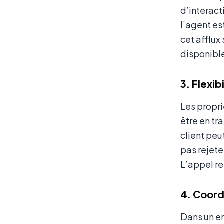
d’interact
l’agent es
cet afflux
disponible
3. Flexi
Les propri
être en tr
client peu
pas rejete
L’appel re
4. Coord
Dans un e