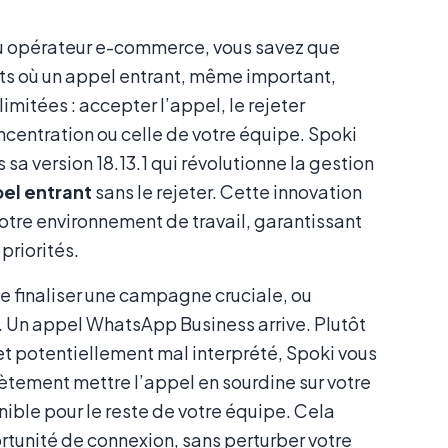
ou opérateur e-commerce, vous savez que
ts où un appel entrant, même important,
imitées : accepter l’appel, le rejeter
oncentration ou celle de votre équipe. Spoki
sa version 18.13.1 qui révolutionne la gestion
pel entrant
sans le rejeter. Cette innovation
 votre environnement de travail, garantissant
priorités.
de finaliser une campagne cruciale, ou
. Un appel WhatsApp Business arrive. Plutôt
jet potentiellement mal interprété, Spoki vous
ètement mettre l’appel en sourdine sur votre
nible pour le reste de votre équipe. Cela
ortunité de connexion, sans perturber votre