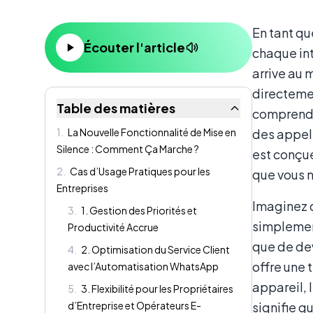
Contenu
En tant q
Écouter l'article
chaque in
arrive au 
directemen
Table des matières
comprend c
1
.
La Nouvelle Fonctionnalité de Mise en
des appels
Silence : Comment Ça Marche ?
est conçue
2
.
Cas d’Usage Pratiques pour les
que vous n
Entreprises
Imaginez q
3
.
1. Gestion des Priorités et
simplement
Productivité Accrue
que de dev
4
.
2. Optimisation du Service Client
offre une 
avec l’Automatisation WhatsApp
appareil, 
5
.
3. Flexibilité pour les Propriétaires
d’Entreprise et Opérateurs E-
signifie q