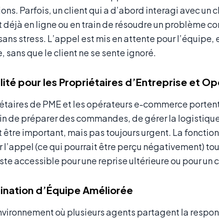
ions. Parfois, un client qui a d’abord interagi avec un
t déjà en ligne ou en train de résoudre un problème c
 sans stress. L’appel est mis en attente pour l’équipe, 
, sans que le client ne se sente ignoré.
bilité pour les Propriétaires d’Entreprise et
étaires de PME et les opérateurs e-commerce portent 
ain de préparer des commandes, de gérer la logistique
t être important, mais pas toujours urgent. La fonction 
r l’appel (ce qui pourrait être perçu négativement) to
ste accessible pour une reprise ultérieure ou pour un 
ination d’Équipe Améliorée
nvironnement où plusieurs agents partagent la resp