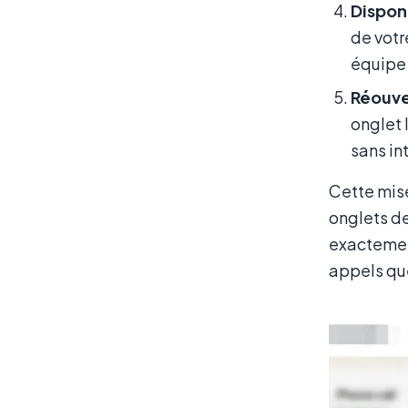
Disponi
de votr
équipe 
Réouve
onglet 
sans in
Cette mise
onglets de
exactemen
appels qu