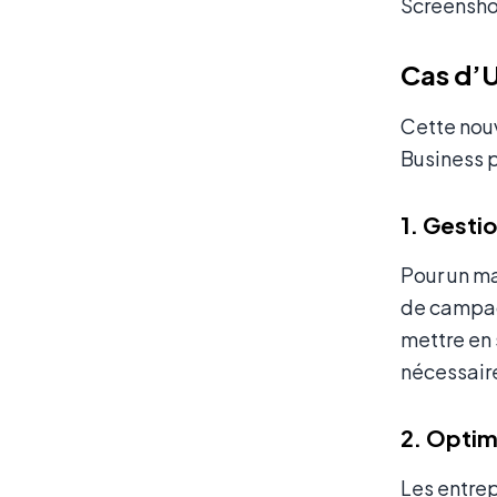
Screensho
Cas d’U
Cette nouv
Business p
1. Gesti
Pour un ma
de campagn
mettre en 
nécessaire
2. Optim
Les entrep