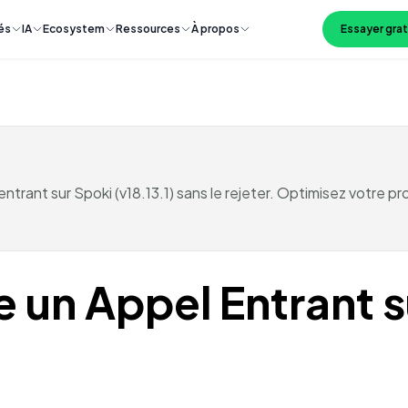
és
IA
Ecosystem
Ressources
À propos
Essayer gra
rant sur Spoki (v18.13.1) sans le rejeter. Optimisez votre pr
e un Appel Entrant 