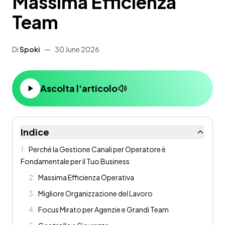
Massima Efficienza
Team
Di
Spoki
—
30 June 2026
Ascolta l'articolo
Indice
1
.
Perché la Gestione Canali per Operatore è
Fondamentale per il Tuo Business
2
.
Massima Efficienza Operativa
3
.
Migliore Organizzazione del Lavoro
4
.
Focus Mirato per Agenzie e Grandi Team