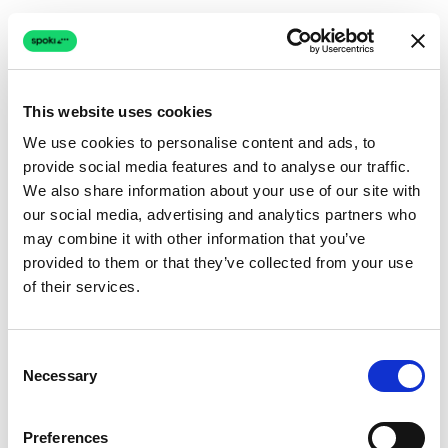
Casi d’Uso Pratici con
l’Automazione WhatsApp
This website uses cookies
La gestione canali per operatore si integra
We use cookies to personalise content and ads, to
perfettamente con le potenti funzionalità di
provide social media features and to analyse our traffic.
automazione di Spoki, in particolare con l’API di
We also share information about your use of our site with
our social media, advertising and analytics partners who
WhatsApp Business, i chatbot e la
may combine it with other information that you’ve
messaggistica automatizzata.
provided to them or that they’ve collected from your use
of their services.
Supporto Clienti Segmentato
Immagina un’azienda con un team di supporto
Consent
Necessary
Selection
diviso per aree geografiche o tipologie di
prodotto. Con Spoki, puoi assegnare a ciascun
Preferences
operatore il numero WhatsApp dedicato alla