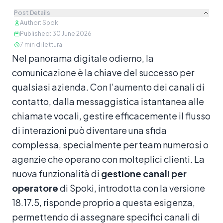
Post Details
Author
:
Spoki
Published
:
30 June 2026
7
min di lettura
Contenuto
Nel panorama digitale odierno, la
comunicazione è la chiave del successo per
qualsiasi azienda. Con l’aumento dei canali di
contatto, dalla messaggistica istantanea alle
chiamate vocali, gestire efficacemente il flusso
di interazioni può diventare una sfida
complessa, specialmente per team numerosi o
agenzie che operano con molteplici clienti. La
nuova funzionalità di
gestione canali per
operatore
di Spoki, introdotta con la versione
18.17.5, risponde proprio a questa esigenza,
permettendo di assegnare specifici canali di