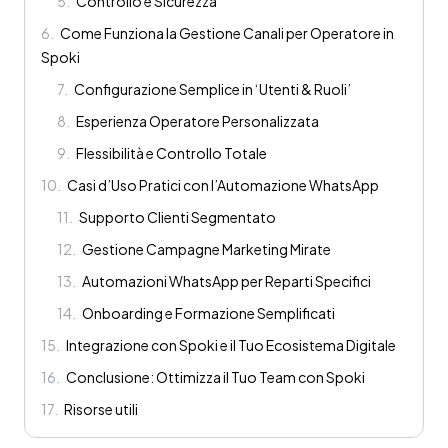
5
.
Controllo e Sicurezza
6
.
Come Funziona la Gestione Canali per Operatore in
Spoki
7
.
Configurazione Semplice in ‘Utenti & Ruoli’
8
.
Esperienza Operatore Personalizzata
9
.
Flessibilità e Controllo Totale
10
.
Casi d’Uso Pratici con l’Automazione WhatsApp
11
.
Supporto Clienti Segmentato
12
.
Gestione Campagne Marketing Mirate
13
.
Automazioni WhatsApp per Reparti Specifici
14
.
Onboarding e Formazione Semplificati
15
.
Integrazione con Spoki e il Tuo Ecosistema Digitale
16
.
Conclusione: Ottimizza il Tuo Team con Spoki
17
.
Risorse utili