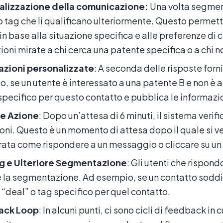
alizzazione della comunicazione:
Una volta segment
o tag che li qualificano ulteriormente. Questo permet
 in base alla situazione specifica e alle preferenze d
oni mirate a chi cerca una patente specifica o a chi no
zioni personalizzate
: A seconda delle risposte for
, se un utente è interessato a una patente B e non è a
specifico per questo contatto e pubblica le informazi
 e Azione
: Dopo un’attesa di 6 minuti, il sistema veri
oni. Questo è un momento di attesa dopo il quale si ve
ata come rispondere a un messaggio o cliccare su un 
g e Ulteriore Segmentazione
: Gli utenti che rispo
e la segmentazione. Ad esempio, se un contatto soddi
o “deal” o tag specifico per quel contatto.
ack Loop
: In alcuni punti, ci sono cicli di feedback in