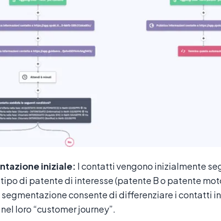
tazione iniziale:
I contatti vengono inizialmente se
 tipo di patente di interesse (patente B o patente moto 
segmentazione consente di differenziare i contatti in 
 nel loro “customer journey”.