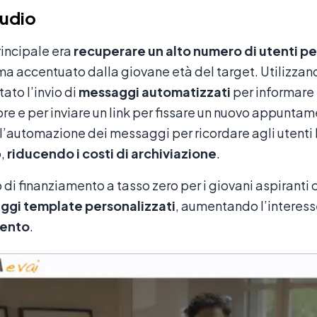
tudio
rincipale era
recuperare un alto numero di utenti pe
a accentuato dalla giovane età del target. Utilizza
to l’invio di
messaggi automatizzati
per informare 
re e per inviare un link per fissare un nuovo appuntam
l’automazione dei messaggi per ricordare agli utent
o,
riducendo i costi di archiviazione
.
o di finanziamento a tasso zero per i giovani aspiran
ggi template personalizzati
, aumentando l’interess
mento
.