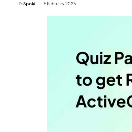
Di
Spoki
—
5 February 2026