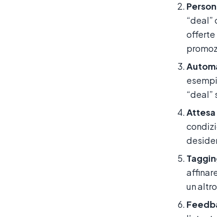
Person
“deal” 
offerte
promozi
Automa
esempio
“deal” 
Attesa
condizi
desider
Taggin
affinar
un altr
Feedb