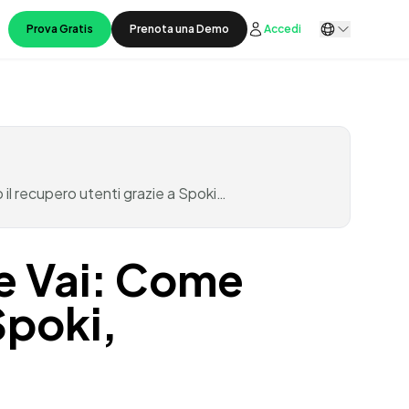
Prova Gratis
Prenota una Demo
Accedi
o il recupero utenti grazie a Spoki…
 e Vai: Come
Spoki,