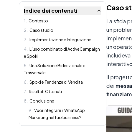
Caso s
Indice dei contenuti
La sfida p
1
.
Contesto
un problem
2
.
Caso studio
implementa
3
.
Implementazione e Integrazione
un operato
4
.
L’uso combinato di ActiveCampaign
includeva 
e Spoki
interattiv
5
.
Una Soluzione Bidirezionale e
Trasversale
Il progett
6
.
Spoki e Tendenze di Vendita
dei
messa
7
.
Risultati Ottenuti
finanzia
8
.
Conclusione
9
.
Vuoi integrare il WhatsApp
Marketing nel tuo business?