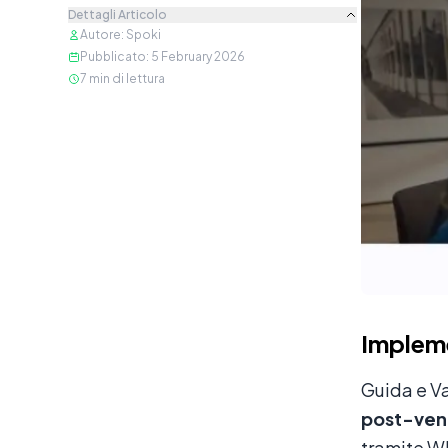
Dettagli Articolo
Autore
:
Spoki
Pubblicato
:
5 February 2026
7
min di lettura
Impleme
Guida e Va
post-ven
tramite Wh