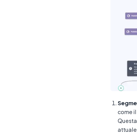
Segmen
come il
Questa 
attuale