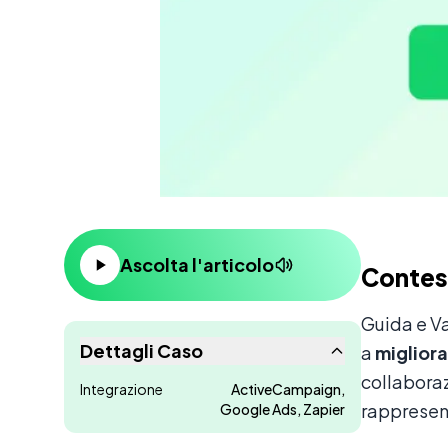
Contenuto
Ascolta l'articolo
Contes
Guida e Va
Dettagli Caso
a
miglior
collabora
Integrazione
ActiveCampaign,
rappresent
Google Ads, Zapier