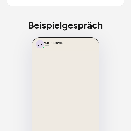
Beispielgespräch
🤝
BusinessBot
Online