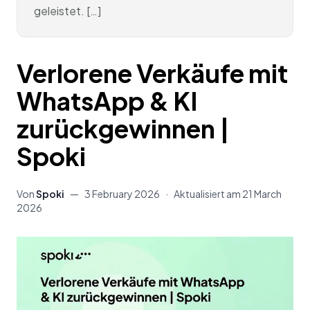
geleistet. […]
Verlorene Verkäufe mit
WhatsApp & KI
zurückgewinnen |
Spoki
Von
Spoki
—
3 February 2026
·
Aktualisiert am
21 March
2026