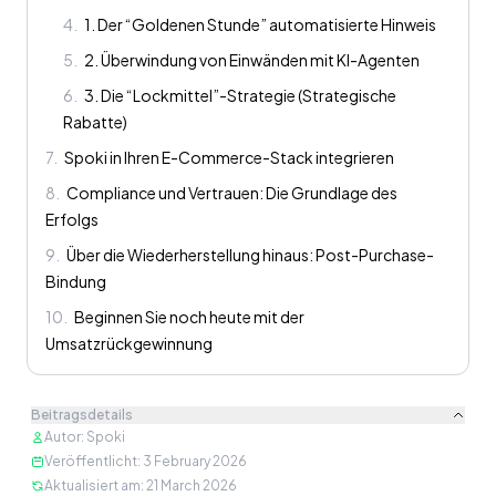
4
.
1. Der “Goldenen Stunde” automatisierte Hinweis
5
.
2. Überwindung von Einwänden mit KI-Agenten
6
.
3. Die “Lockmittel”-Strategie (Strategische
Rabatte)
7
.
Spoki in Ihren E-Commerce-Stack integrieren
8
.
Compliance und Vertrauen: Die Grundlage des
Erfolgs
9
.
Über die Wiederherstellung hinaus: Post-Purchase-
Bindung
10
.
Beginnen Sie noch heute mit der
Umsatzrückgewinnung
Beitragsdetails
Autor
:
Spoki
Veröffentlicht
:
3 February 2026
Aktualisiert am
:
21 March 2026