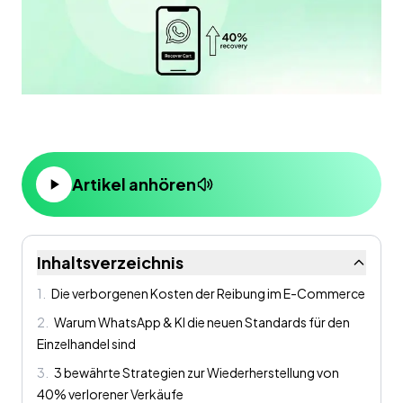
Artikel anhören
Inhaltsverzeichnis
1
.
Die verborgenen Kosten der Reibung im E-Commerce
2
.
Warum WhatsApp & KI die neuen Standards für den
Einzelhandel sind
3
.
3 bewährte Strategien zur Wiederherstellung von
40% verlorener Verkäufe