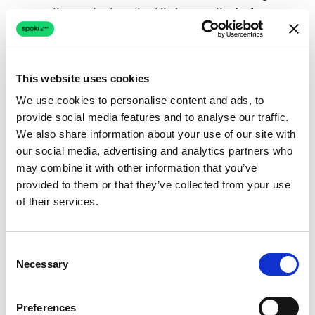
stellt, analysiert der KI-Agent die Anfrage
und gibt sofort eine präzise,
konversationelle Antwort.
Sobald der Zweifel ausgeräumt ist, führt die
This website uses cookies
KI den Kunden sanft zum Checkout-Link
We use cookies to personalise content and ads, to
provide social media features and to analyse our traffic.
zurück.
We also share information about your use of our site with
Diese Strategie bekämpft die eigentliche
our social media, advertising and analytics partners who
may combine it with other information that you’ve
Ursache des Abbruchs – die Unsicherheit – und
provided to them or that they’ve collected from your use
nicht nur das Symptom. Für einen tieferen
of their services.
Einblick in die Einrichtung besuchen Sie unser
Support Center
.
Consent
Necessary
Selection
3. Die “Lockmittel”-Strategie
(Strategische Rabatte)
Preferences