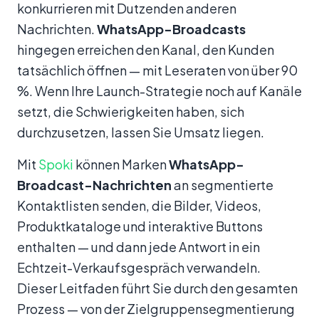
konkurrieren mit Dutzenden anderen
Nachrichten.
WhatsApp-Broadcasts
hingegen erreichen den Kanal, den Kunden
tatsächlich öffnen — mit Leseraten von über 90
%. Wenn Ihre Launch-Strategie noch auf Kanäle
setzt, die Schwierigkeiten haben, sich
durchzusetzen, lassen Sie Umsatz liegen.
Mit
Spoki
können Marken
WhatsApp-
Broadcast-Nachrichten
an segmentierte
Kontaktlisten senden, die Bilder, Videos,
Produktkataloge und interaktive Buttons
enthalten — und dann jede Antwort in ein
Echtzeit-Verkaufsgespräch verwandeln.
Dieser Leitfaden führt Sie durch den gesamten
Prozess — von der Zielgruppensegmentierung