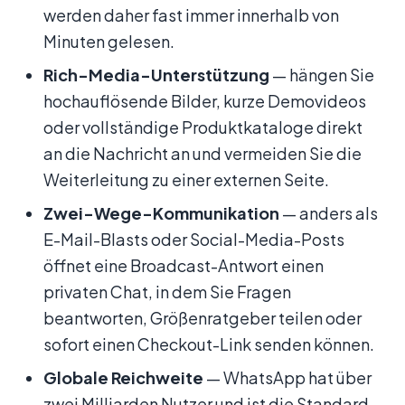
werden daher fast immer innerhalb von
Minuten gelesen.
Rich-Media-Unterstützung
— hängen Sie
hochauflösende Bilder, kurze Demovideos
oder vollständige Produktkataloge direkt
an die Nachricht an und vermeiden Sie die
Weiterleitung zu einer externen Seite.
Zwei-Wege-Kommunikation
— anders als
E-Mail-Blasts oder Social-Media-Posts
öffnet eine Broadcast-Antwort einen
privaten Chat, in dem Sie Fragen
beantworten, Größenratgeber teilen oder
sofort einen Checkout-Link senden können.
Globale Reichweite
— WhatsApp hat über
zwei Milliarden Nutzer und ist die Standard-