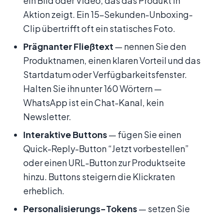
ein Bild oder Video, das das Produkt in
Aktion zeigt. Ein 15-Sekunden-Unboxing-
Clip übertrifft oft ein statisches Foto.
Prägnanter Fließtext
— nennen Sie den
Produktnamen, einen klaren Vorteil und das
Startdatum oder Verfügbarkeitsfenster.
Halten Sie ihn unter 160 Wörtern —
WhatsApp ist ein Chat-Kanal, kein
Newsletter.
Interaktive Buttons
— fügen Sie einen
Quick-Reply-Button “Jetzt vorbestellen”
oder einen URL-Button zur Produktseite
hinzu. Buttons steigern die Klickraten
erheblich.
Personalisierungs-Tokens
— setzen Sie