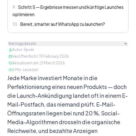
9
.
Schritt 5 — Ergebnisse messen und künftige Launches
optimieren
10
.
Bereit, smarter auf WhatsApp zu launchen?
Beitragsdetails
Autor
:
Spoki
Veröffentlicht
:
19 February 2026
Aktualisiert am
:
21 March 2026
6
Min. Lesezeit
Inhalt
Jede Marke investiert Monate in die
Perfektionierung eines neuen Produkts — doch
die Launch-Ankündigung landet oft in einem E-
Mail-Postfach, das niemand prüft. E-Mail-
Öffnungsraten liegen bei rund 20 %, Social-
Media-Algorithmen drosseln die organische
Reichweite, und bezahlte Anzeigen