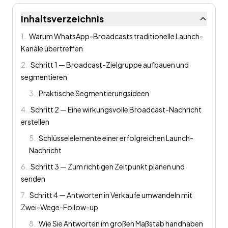
Inhaltsverzeichnis
1
.
Warum WhatsApp-Broadcasts traditionelle Launch-
Kanäle übertreffen
2
.
Schritt 1 — Broadcast-Zielgruppe aufbauen und
segmentieren
3
.
Praktische Segmentierungsideen
4
.
Schritt 2 — Eine wirkungsvolle Broadcast-Nachricht
erstellen
5
.
Schlüsselelemente einer erfolgreichen Launch-
Nachricht
6
.
Schritt 3 — Zum richtigen Zeitpunkt planen und
senden
7
.
Schritt 4 — Antworten in Verkäufe umwandeln mit
Zwei-Wege-Follow-up
8
.
Wie Sie Antworten im großen Maßstab handhaben