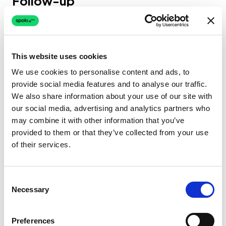
Follow-up
Die wahre Stärke der
WhatsApp-Broadcasts
für Produktlaunches
liegt in dem, was nach
dem Nachrichteneingang passiert. Jede
This website uses cookies
Antwort öffnet ein 24-Stunden-
We use cookies to personalise content and ads, to
Kundenservice-Fenster, in dem Sie freie
provide social media features and to analyse our traffic.
Nachrichten senden können — kein Template
We also share information about your use of our site with
our social media, advertising and analytics partners who
nötig.
may combine it with other information that you’ve
provided to them or that they’ve collected from your use
Wie Sie Antworten im großen Maßstab
of their services.
handhaben
Automatisierte Qualifizierung
— die
Consent
Necessary
Selection
künstliche Intelligenz
von Spoki liest
eingehende Antworten, erkennt Kaufabsicht
Preferences
und leitet heiße Leads sofort an einen