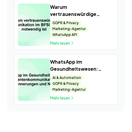
Warum
vertrauenswürdige
Kommunikation im BFSI-
GDPR & Privacy
Sektor notwendig ist
Marketing-Agentur
WhatsApp API
Mehr lesen
WhatsApp im
Gesundheitswesen:
Patientenkommunikation,
AI & Automation
Terminerinnerungen und
GDPR & Privacy
Nachsorge
Marketing-Agentur
Mehr lesen