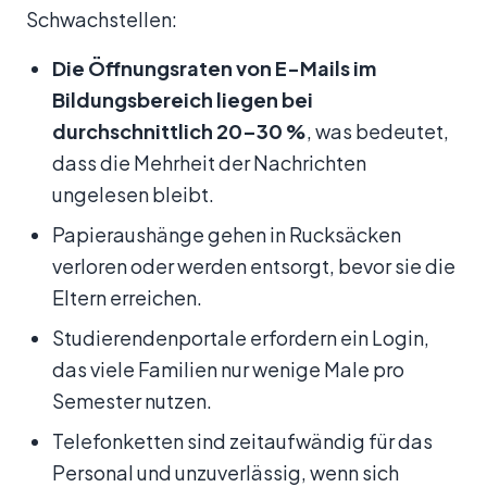
Schwachstellen:
Die Öffnungsraten von E-Mails im
Bildungsbereich liegen bei
durchschnittlich 20–30 %
, was bedeutet,
dass die Mehrheit der Nachrichten
ungelesen bleibt.
Papieraushänge gehen in Rucksäcken
verloren oder werden entsorgt, bevor sie die
Eltern erreichen.
Studierendenportale erfordern ein Login,
das viele Familien nur wenige Male pro
Semester nutzen.
Telefonketten sind zeitaufwändig für das
Personal und unzuverlässig, wenn sich