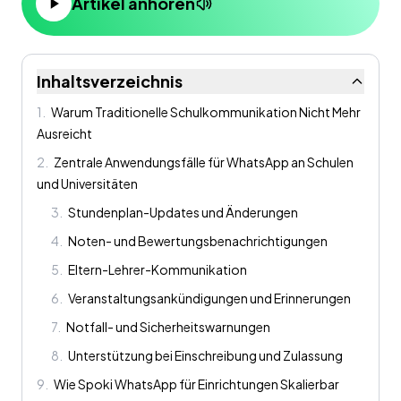
Artikel anhören
Inhaltsverzeichnis
1
.
Warum Traditionelle Schulkommunikation Nicht Mehr
Ausreicht
2
.
Zentrale Anwendungsfälle für WhatsApp an Schulen
und Universitäten
3
.
Stundenplan-Updates und Änderungen
4
.
Noten- und Bewertungsbenachrichtigungen
5
.
Eltern-Lehrer-Kommunikation
6
.
Veranstaltungsankündigungen und Erinnerungen
7
.
Notfall- und Sicherheitswarnungen
8
.
Unterstützung bei Einschreibung und Zulassung
9
.
Wie Spoki WhatsApp für Einrichtungen Skalierbar