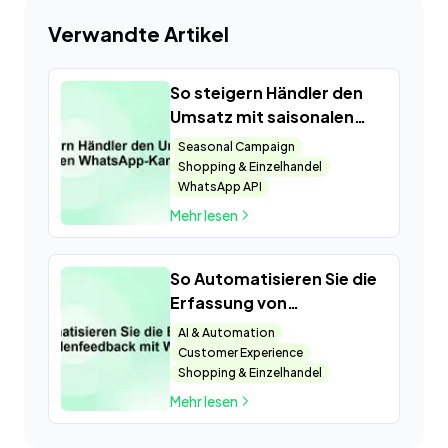
Verwandte Artikel
So steigern Händler den
Umsatz mit saisonalen
WhatsApp-Kampagnen
Seasonal Campaign
Shopping & Einzelhandel
WhatsApp API
Mehr lesen
So Automatisieren Sie die
Erfassung von
Kundenfeedback mit
AI & Automation
WhatsApp
Customer Experience
Shopping & Einzelhandel
Mehr lesen