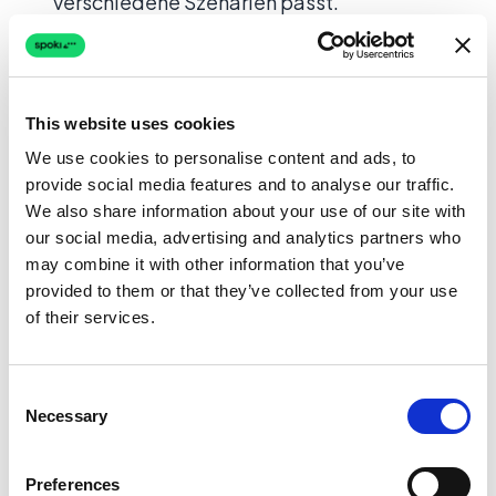
verschiedene Szenarien passt.
Multi-Agent-Posteingang:
Mehrere
Mitarbeiter können Gespräche über eine
einzige WhatsApp-Nummer verwalten, mit
This website uses cookies
Routing, Tags und Notizen für nahtlose
We use cookies to personalise content and ads, to
Zusammenarbeit.
provide social media features and to analyse our traffic.
CRM-Integration
:
Synchronisieren Sie
We also share information about your use of our site with
our social media, advertising and analytics partners who
Kontaktdaten mit vorhandenen
may combine it with other information that you’ve
Studierenden-Informationssystemen, damit
provided to them or that they’ve collected from your use
Nachrichten stets personalisiert und aktuell
of their services.
sind.
Diese Funktionen bedeuten, dass selbst ein
Consent
Necessary
kleines Verwaltungsteam ein
Selection
Kommunikationserlebnis bieten kann, das
persönlich und reaktionsschnell wirkt. Erfahren
Preferences