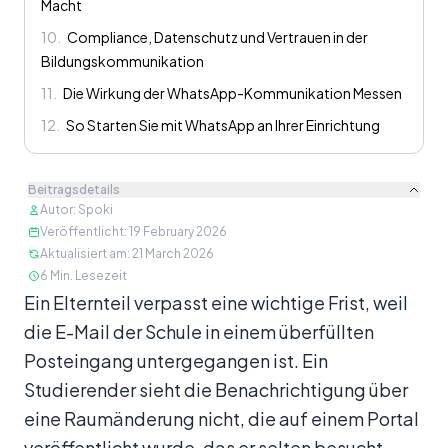
Macht
10
.
Compliance, Datenschutz und Vertrauen in der
Bildungskommunikation
11
.
Die Wirkung der WhatsApp-Kommunikation Messen
12
.
So Starten Sie mit WhatsApp an Ihrer Einrichtung
Beitragsdetails
Autor
:
Spoki
Veröffentlicht
:
19 February 2026
Aktualisiert am
:
21 March 2026
6
Min. Lesezeit
Inhalt
Ein Elternteil verpasst eine wichtige Frist, weil
die E-Mail der Schule in einem überfüllten
Posteingang untergegangen ist. Ein
Studierender sieht die Benachrichtigung über
eine Raumänderung nicht, die auf einem Portal
veröffentlicht wurde, das er selten besucht.