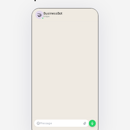
🤝
BusinessBot
En ligne
Message