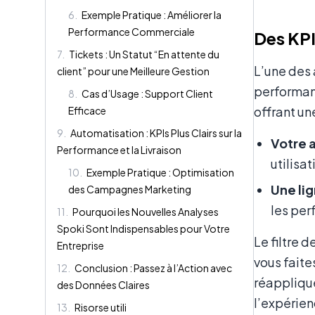
6
.
Exemple Pratique : Améliorer la
Performance Commerciale
Des KPIs
7
.
Tickets : Un Statut “En attente du
L’une des 
client” pour une Meilleure Gestion
performan
8
.
Cas d’Usage : Support Client
offrant un
Efficace
9
.
Automatisation : KPIs Plus Clairs sur la
Votre a
Performance et la Livraison
utilisa
10
.
Exemple Pratique : Optimisation
Une lig
des Campagnes Marketing
les per
11
.
Pourquoi les Nouvelles Analyses
Spoki Sont Indispensables pour Votre
Le filtre d
Entreprise
vous faite
12
.
Conclusion : Passez à l’Action avec
réapplique
des Données Claires
l’expérien
13
.
Risorse utili