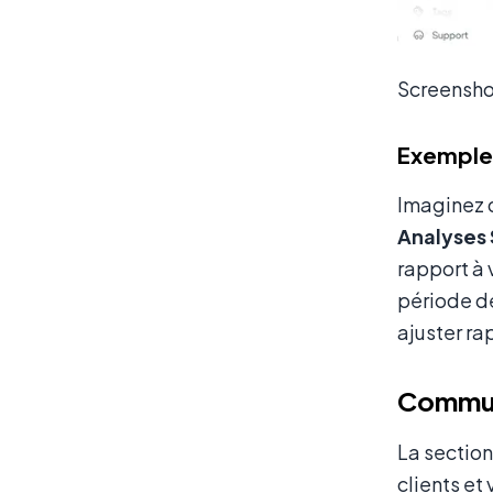
Screensho
Exemple 
Imaginez 
Analyses 
rapport à 
période de
ajuster r
Communi
La section
clients et