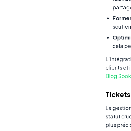
partage
Former
soutien
Optimi
cela pe
L’intégrat
clients et
Blog Spok
Tickets
La gestion
statut cru
plus préci