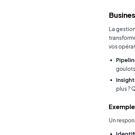
Business
La gestion
transformé
vos opéra
Pipelin
goulots
Insight
plus ? 
Exemple 
Un respons
Identif