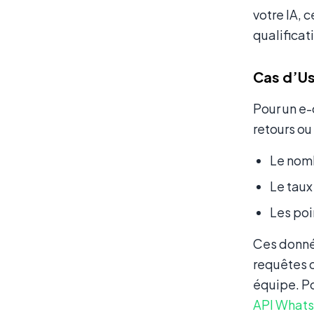
votre IA, 
qualificat
Cas d’U
Pour un e
retours ou
Le nomb
Le taux
Les poi
Ces donnée
requêtes c
équipe. P
API Whats