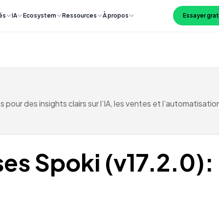
és
IA
Ecosystem
Ressources
À propos
Essayer gra
pour des insights clairs sur l’IA, les ventes et l’automatisat
es Spoki (v17.2.0):