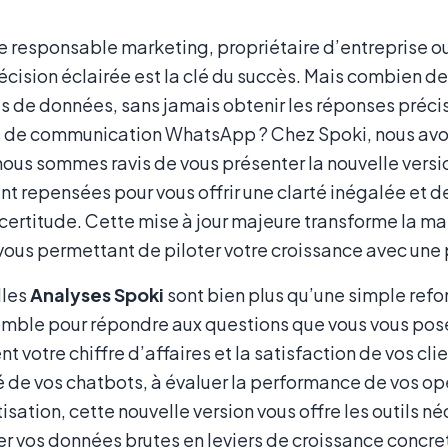
e responsable marketing, propriétaire d’entreprise 
écision éclairée est la clé du succès. Mais combien d
de données, sans jamais obtenir les réponses précis
s de communication WhatsApp ? Chez Spoki, nous avo
ous sommes ravis de vous présenter la nouvelle versi
t repensées pour vous offrir une clarté inégalée et de
 certitude. Cette mise à jour majeure transforme la m
ous permettant de piloter votre croissance avec une p
lles
Analyses Spoki
sont bien plus qu’une simple refon
omble pour répondre aux questions que vous vous pose
t votre chiffre d’affaires et la satisfaction de vos c
té de vos chatbots, à évaluer la performance de vos 
sation, cette nouvelle version vous offre les outils n
r vos données brutes en leviers de croissance concre