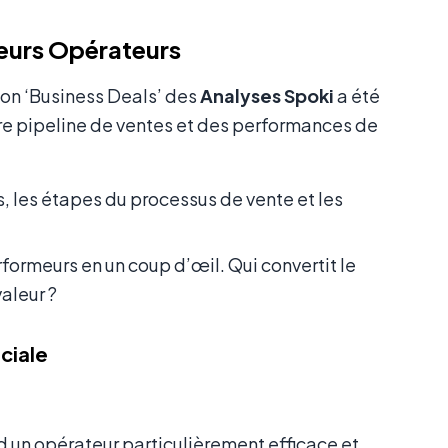
lleurs Opérateurs
ion ‘Business Deals’ des
Analyses Spoki
a été
re pipeline de ventes et des performances de
rs, les étapes du processus de vente et les
rformeurs en un coup d’œil. Qui convertit le
aleur ?
ciale
 un opérateur particulièrement efficace et