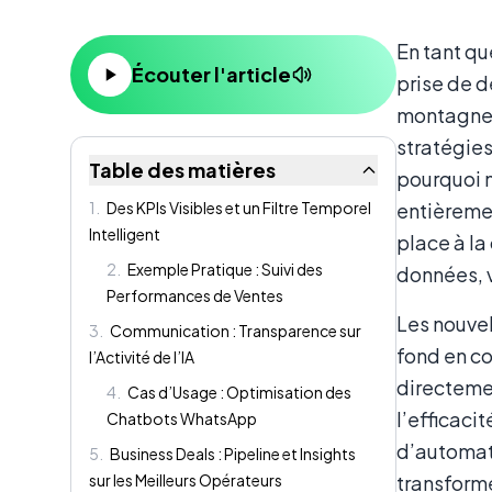
Contenu
En tant qu
Écouter l'article
prise de d
montagnes 
stratégie
Table des matières
pourquoi n
1
.
Des KPIs Visibles et un Filtre Temporel
entièremen
Intelligent
place à la
2
.
Exemple Pratique : Suivi des
données, v
Performances de Ventes
Les nouve
3
.
Communication : Transparence sur
fond en c
l’Activité de l’IA
directemen
4
.
Cas d’Usage : Optimisation des
l’efficaci
Chatbots WhatsApp
d’automati
5
.
Business Deals : Pipeline et Insights
sur les Meilleurs Opérateurs
transforme