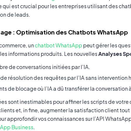
ce qui est crucial pour les entreprises utilisant des ch
ion de leads.
sage : Optimisation des Chatbots WhatsApp
-commerce, un
chatbot WhatsApp
peut gérer les ques
 les informations produits. Les nouvelles
Analyses Sp
re de conversations initiées par l’IA.
 de résolution des requêtes par l’IA sans intervention
nts de blocage où l’IA a dû transférer la conversation 
s sont inestimables pour affiner les scripts de votr
lients et, in fine, augmenter la satisfaction client tout
our approfondir vos connaissances sur l’API WhatsApp
App Business
.